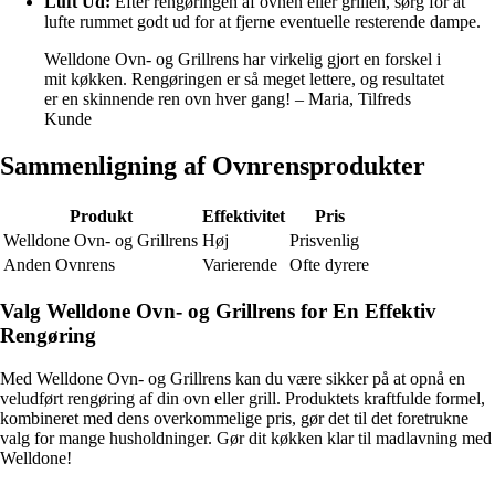
Luft Ud:
Efter rengøringen af ovnen eller grillen, sørg for at
lufte rummet godt ud for at fjerne eventuelle resterende dampe.
Welldone Ovn- og Grillrens har virkelig gjort en forskel i
mit køkken. Rengøringen er så meget lettere, og resultatet
er en skinnende ren ovn hver gang! – Maria, Tilfreds
Kunde
Sammenligning af Ovnrensprodukter
Produkt
Effektivitet
Pris
Welldone Ovn- og Grillrens
Høj
Prisvenlig
Anden Ovnrens
Varierende
Ofte dyrere
Valg Welldone Ovn- og Grillrens for En Effektiv
Rengøring
Med Welldone Ovn- og Grillrens kan du være sikker på at opnå en
veludført rengøring af din ovn eller grill. Produktets kraftfulde formel,
kombineret med dens overkommelige pris, gør det til det foretrukne
valg for mange husholdninger. Gør dit køkken klar til madlavning med
Welldone!