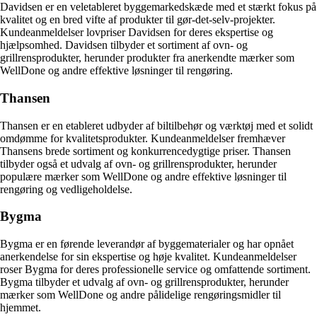
Davidsen er en veletableret byggemarkedskæde med et stærkt fokus på
kvalitet og en bred vifte af produkter til gør-det-selv-projekter.
Kundeanmeldelser lovpriser Davidsen for deres ekspertise og
hjælpsomhed. Davidsen tilbyder et sortiment af ovn- og
grillrensprodukter, herunder produkter fra anerkendte mærker som
WellDone og andre effektive løsninger til rengøring.
Thansen
Thansen er en etableret udbyder af biltilbehør og værktøj med et solidt
omdømme for kvalitetsprodukter. Kundeanmeldelser fremhæver
Thansens brede sortiment og konkurrencedygtige priser. Thansen
tilbyder også et udvalg af ovn- og grillrensprodukter, herunder
populære mærker som WellDone og andre effektive løsninger til
rengøring og vedligeholdelse.
Bygma
Bygma er en førende leverandør af byggematerialer og har opnået
anerkendelse for sin ekspertise og høje kvalitet. Kundeanmeldelser
roser Bygma for deres professionelle service og omfattende sortiment.
Bygma tilbyder et udvalg af ovn- og grillrensprodukter, herunder
mærker som WellDone og andre pålidelige rengøringsmidler til
hjemmet.