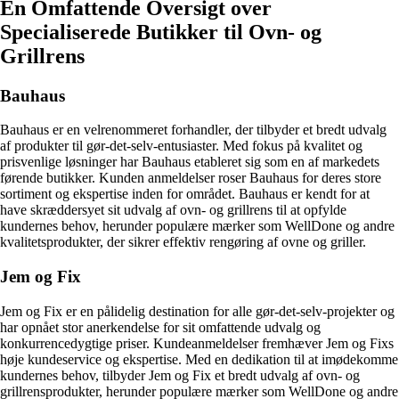
En Omfattende Oversigt over
Specialiserede Butikker til Ovn- og
Grillrens
Bauhaus
Bauhaus er en velrenommeret forhandler, der tilbyder et bredt udvalg
af produkter til gør-det-selv-entusiaster. Med fokus på kvalitet og
prisvenlige løsninger har Bauhaus etableret sig som en af markedets
førende butikker. Kunden anmeldelser roser Bauhaus for deres store
sortiment og ekspertise inden for området. Bauhaus er kendt for at
have skræddersyet sit udvalg af ovn- og grillrens til at opfylde
kundernes behov, herunder populære mærker som WellDone og andre
kvalitetsprodukter, der sikrer effektiv rengøring af ovne og griller.
Jem og Fix
Jem og Fix er en pålidelig destination for alle gør-det-selv-projekter og
har opnået stor anerkendelse for sit omfattende udvalg og
konkurrencedygtige priser. Kundeanmeldelser fremhæver Jem og Fixs
høje kundeservice og ekspertise. Med en dedikation til at imødekomme
kundernes behov, tilbyder Jem og Fix et bredt udvalg af ovn- og
grillrensprodukter, herunder populære mærker som WellDone og andre