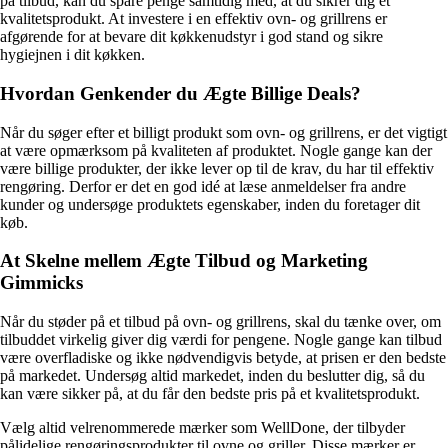
på tilbud, kan du spare penge samtidig med, at du sikrer dig et
kvalitetsprodukt. At investere i en effektiv ovn- og grillrens er
afgørende for at bevare dit køkkenudstyr i god stand og sikre
hygiejnen i dit køkken.
Hvordan Genkender du Ægte Billige Deals?
Når du søger efter et billigt produkt som ovn- og grillrens, er det vigtigt
at være opmærksom på kvaliteten af produktet. Nogle gange kan der
være billige produkter, der ikke lever op til de krav, du har til effektiv
rengøring. Derfor er det en god idé at læse anmeldelser fra andre
kunder og undersøge produktets egenskaber, inden du foretager dit
køb.
At Skelne mellem Ægte Tilbud og Marketing
Gimmicks
Når du støder på et tilbud på ovn- og grillrens, skal du tænke over, om
tilbuddet virkelig giver dig værdi for pengene. Nogle gange kan tilbud
være overfladiske og ikke nødvendigvis betyde, at prisen er den bedste
på markedet. Undersøg altid markedet, inden du beslutter dig, så du
kan være sikker på, at du får den bedste pris på et kvalitetsprodukt.
Vælg altid velrenommerede mærker som WellDone, der tilbyder
pålidelige rengøringsprodukter til ovne og griller. Disse mærker er