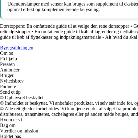
Udendørslamper med sensor kan bruges som supplement til eksistere
optimal effekt og komplementerende belysning.
Dørstoppere: En omfattende guide til at vælge den rette dørstopper
•
Gu
rette dørstopper
•
En omfattende guide til køb af tagrender og nedløbsrø
guide til køb af flyttekasser og indpakningsmateriale
•
Alt hvad du skal
Byggeafdelingen
Om os
Få hjælp
Pressen
Annoncer
Bruger
Nyhedsbrev
Partnere
Send et tip
© Ophavsret beskyttet.
© Indholdet er beskyttet. Vi anbefaler produkter, vi selv står inde for
© Alle rettigheder forbeholdes. Vi kan tjene en del af salget fra produk
distribueres, transmitteres, cachelagres eller på anden måde bruges, und
Hvem er vi
Bag om
Værdier og mission
Holdet bag