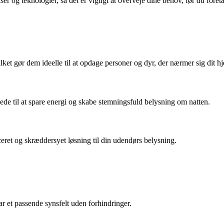
r og teknologier, så det er vigtigt at overveje dine behov, før du foreta
ket gør dem ideelle til at opdage personer og dyr, der nærmer sig dit h
de til at spare energi og skabe stemningsfuld belysning om natten.
et og skræddersyet løsning til din udendørs belysning.
ar et passende synsfelt uden forhindringer.