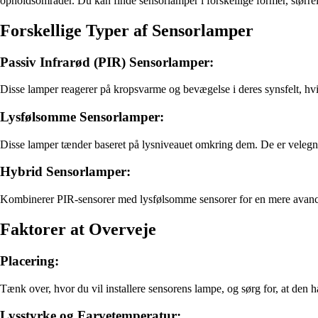
opholdsområder. Du kan finde sensorlamper i forskellige former, størrelse
Forskellige Typer af Sensorlamper
Passiv Infrarød (PIR) Sensorlamper:
Disse lamper reagerer på kropsvarme og bevægelse i deres synsfelt, hvil
Lysfølsomme Sensorlamper:
Disse lamper tænder baseret på lysniveauet omkring dem. De er velegne
Hybrid Sensorlamper:
Kombinerer PIR-sensorer med lysfølsomme sensorer for en mere avancer
Faktorer at Overveje
Placering:
Tænk over, hvor du vil installere sensorens lampe, og sørg for, at den h
Lysstyrke og Farvetemperatur: