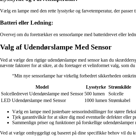
Vælg en lampe med den rette lysstyrke og farvetemperatur, der passer til
Batteri eller Ledning:
Overvej om du foretrækker en sensorlampe med batteridrevet eller ledni
Valg af Udendørslampe Med Sensor
Ved at vælge den rigtige udendørslampe med sensor kan du skræddersy d
nævnte faktorer for at sikre, at du foretager et velinformet valg, som du 
“Min nye sensorlampe har virkelig forbedret sikkerheden omkring
Model
Lysstyrke
Strømkilde
Solcelledrevet Udendørslampe med Sensor
500 lumen
Solcelle
LED Udendørslampe med Sensor
1000 lumen
Strømkabel
Vælg en lampe med justerbare sensorindstillinger for større fleksib
Tjek garantivilkår for at sikre dig mod eventuelle defekter eller 
Sammenlign priser og funktioner på forskellige udendørslamper m
Ved at vælge omhyggeligt og baseret på dine specifikke behov vil du k