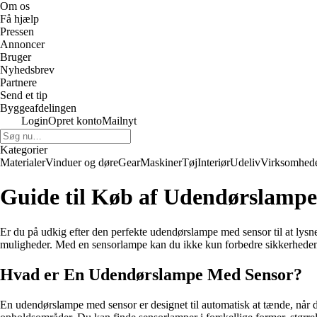
Om os
Få hjælp
Pressen
Annoncer
Bruger
Nyhedsbrev
Partnere
Send et tip
Byggeafdelingen
Login
Opret konto
Mailnyt
Kategorier
Materialer
Vinduer og døre
Gear
Maskiner
Tøj
Interiør
Udeliv
Virksomhed
Guide til Køb af Udendørslamp
Er du på udkig efter den perfekte udendørslampe med sensor til at lysne 
muligheder. Med en sensorlampe kan du ikke kun forbedre sikkerheden
Hvad er En Udendørslampe Med Sensor?
En udendørslampe med sensor er designet til automatisk at tænde, når den