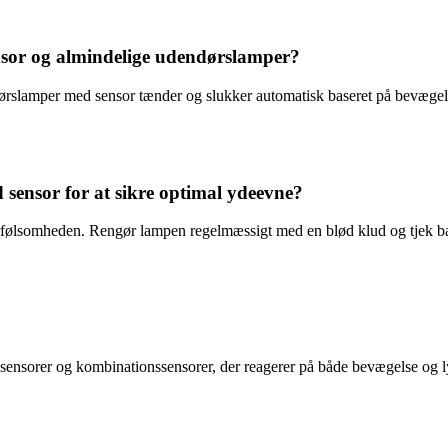
sor og almindelige udendørslamper?
dørslamper med sensor tænder og slukker automatisk baseret på bevæge
ensor for at sikre optimal ydeevne?
orfølsomheden. Rengør lampen regelmæssigt med en blød klud og tjek batt
sensorer og kombinationssensorer, der reagerer på både bevægelse og lys