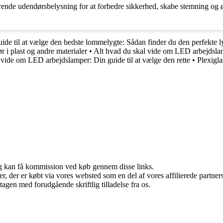
nde udendørsbelysning for at forbedre sikkerhed, skabe stemning og øg
ide til at vælge den bedste lommelygte: Sådan finder du den perfekte ly
r i plast og andre materialer
•
Alt hvad du skal vide om LED arbejdslamp
 vide om LED arbejdslamper: Din guide til at vælge den rette
•
Plexigla
, og kan få kommission ved køb gennem disse links.
ter, der er købt via vores websted som en del af vores affilierede partn
tagen med forudgående skriftlig tilladelse fra os.