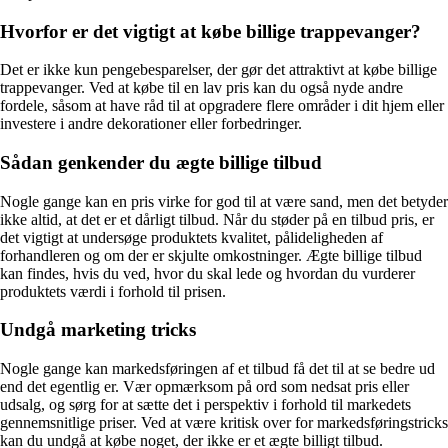
Hvorfor er det vigtigt at købe billige trappevanger?
Det er ikke kun pengebesparelser, der gør det attraktivt at købe billige
trappevanger. Ved at købe til en lav pris kan du også nyde andre
fordele, såsom at have råd til at opgradere flere områder i dit hjem eller
investere i andre dekorationer eller forbedringer.
Sådan genkender du ægte billige tilbud
Nogle gange kan en pris virke for god til at være sand, men det betyder
ikke altid, at det er et dårligt tilbud. Når du støder på en tilbud pris, er
det vigtigt at undersøge produktets kvalitet, pålideligheden af
forhandleren og om der er skjulte omkostninger. Ægte billige tilbud
kan findes, hvis du ved, hvor du skal lede og hvordan du vurderer
produktets værdi i forhold til prisen.
Undgå marketing tricks
Nogle gange kan markedsføringen af et tilbud få det til at se bedre ud
end det egentlig er. Vær opmærksom på ord som nedsat pris eller
udsalg, og sørg for at sætte det i perspektiv i forhold til markedets
gennemsnitlige priser. Ved at være kritisk over for markedsføringstricks
kan du undgå at købe noget, der ikke er et ægte billigt tilbud.