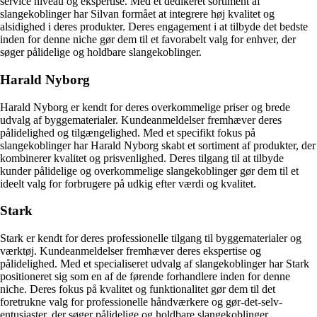
service niveau og ekspertise. Med et dedikeret sortiment af
slangekoblinger har Silvan formået at integrere høj kvalitet og
alsidighed i deres produkter. Deres engagement i at tilbyde det bedste
inden for denne niche gør dem til et favorabelt valg for enhver, der
søger pålidelige og holdbare slangekoblinger.
Harald Nyborg
Harald Nyborg er kendt for deres overkommelige priser og brede
udvalg af byggematerialer. Kundeanmeldelser fremhæver deres
pålidelighed og tilgængelighed. Med et specifikt fokus på
slangekoblinger har Harald Nyborg skabt et sortiment af produkter, der
kombinerer kvalitet og prisvenlighed. Deres tilgang til at tilbyde
kunder pålidelige og overkommelige slangekoblinger gør dem til et
ideelt valg for forbrugere på udkig efter værdi og kvalitet.
Stark
Stark er kendt for deres professionelle tilgang til byggematerialer og
værktøj. Kundeanmeldelser fremhæver deres ekspertise og
pålidelighed. Med et specialiseret udvalg af slangekoblinger har Stark
positioneret sig som en af de førende forhandlere inden for denne
niche. Deres fokus på kvalitet og funktionalitet gør dem til det
foretrukne valg for professionelle håndværkere og gør-det-selv-
entusiaster, der søger pålidelige og holdbare slangekoblinger.