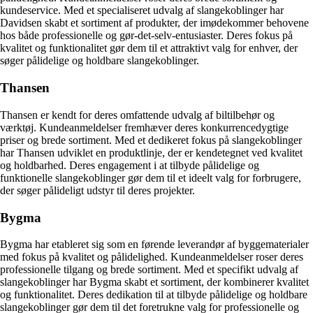
kundeservice. Med et specialiseret udvalg af slangekoblinger har
Davidsen skabt et sortiment af produkter, der imødekommer behovene
hos både professionelle og gør-det-selv-entusiaster. Deres fokus på
kvalitet og funktionalitet gør dem til et attraktivt valg for enhver, der
søger pålidelige og holdbare slangekoblinger.
Thansen
Thansen er kendt for deres omfattende udvalg af biltilbehør og
værktøj. Kundeanmeldelser fremhæver deres konkurrencedygtige
priser og brede sortiment. Med et dedikeret fokus på slangekoblinger
har Thansen udviklet en produktlinje, der er kendetegnet ved kvalitet
og holdbarhed. Deres engagement i at tilbyde pålidelige og
funktionelle slangekoblinger gør dem til et ideelt valg for forbrugere,
der søger pålideligt udstyr til deres projekter.
Bygma
Bygma har etableret sig som en førende leverandør af byggematerialer
med fokus på kvalitet og pålidelighed. Kundeanmeldelser roser deres
professionelle tilgang og brede sortiment. Med et specifikt udvalg af
slangekoblinger har Bygma skabt et sortiment, der kombinerer kvalitet
og funktionalitet. Deres dedikation til at tilbyde pålidelige og holdbare
slangekoblinger gør dem til det foretrukne valg for professionelle og