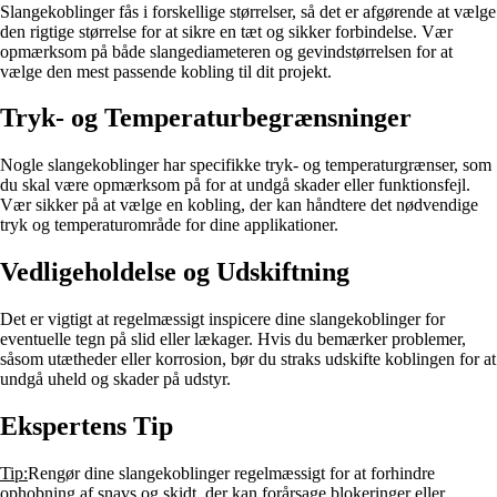
Slangekoblinger fås i forskellige størrelser, så det er afgørende at vælge
den rigtige størrelse for at sikre en tæt og sikker forbindelse. Vær
opmærksom på både slangediameteren og gevindstørrelsen for at
vælge den mest passende kobling til dit projekt.
Tryk- og Temperaturbegrænsninger
Nogle slangekoblinger har specifikke tryk- og temperaturgrænser, som
du skal være opmærksom på for at undgå skader eller funktionsfejl.
Vær sikker på at vælge en kobling, der kan håndtere det nødvendige
tryk og temperaturområde for dine applikationer.
Vedligeholdelse og Udskiftning
Det er vigtigt at regelmæssigt inspicere dine slangekoblinger for
eventuelle tegn på slid eller lækager. Hvis du bemærker problemer,
såsom utætheder eller korrosion, bør du straks udskifte koblingen for at
undgå uheld og skader på udstyr.
Ekspertens Tip
Tip:
Rengør dine slangekoblinger regelmæssigt for at forhindre
ophobning af snavs og skidt, der kan forårsage blokeringer eller