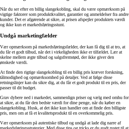
Når du ser efter en billig slangekobling, skal du være opmærksom på
vigtige faktorer som produktkvalitet, garantier og anmeldelser fra andre
kunder. Det er afgørende at sikre, at prisen afspejler produktets værdi
og ikke kun et markedsføringsstunt.
Undgå marketingfælder
Vær opmærksom på markedsføringsfælder, der kan få dig til at tro, at
du får et godt tilbud, når det i virkeligheden ikke er tilfældet. Lær at
skelne mellem ægte tilbud og salgsfremstød, der ikke giver den
ønskede værdi.
At finde den rigtige slangekobling til en billig pris kræver forskning,
tålmodighed og opmærksomhed på detaljer. Ved at følge disse
retningslinjer kan du sikre dig, at du får et godt produkt til en pris, der
passer til dit budget.
Grav dybere ned i markedet, sammenlign priser og vælg med omhu for
at sikre, at du får den bedste værdi for dine penge, når du køber en
slangekobling. Husk, at det ikke kun handler om at finde den billigste
pris, men om at få et kvalitetsprodukt til en overkommelig pris.
Vær opmærksom på autentiske tilbud og undgå at lade dig narre af
markedsføringsstrategier. Med disse tips og tricks er du godt rustet til at