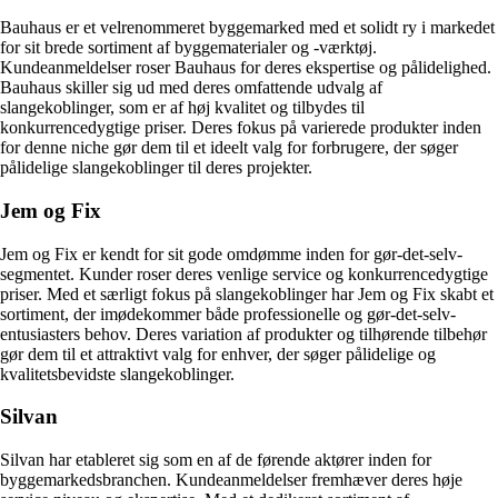
Bauhaus er et velrenommeret byggemarked med et solidt ry i markedet
for sit brede sortiment af byggematerialer og -værktøj.
Kundeanmeldelser roser Bauhaus for deres ekspertise og pålidelighed.
Bauhaus skiller sig ud med deres omfattende udvalg af
slangekoblinger, som er af høj kvalitet og tilbydes til
konkurrencedygtige priser. Deres fokus på varierede produkter inden
for denne niche gør dem til et ideelt valg for forbrugere, der søger
pålidelige slangekoblinger til deres projekter.
Jem og Fix
Jem og Fix er kendt for sit gode omdømme inden for gør-det-selv-
segmentet. Kunder roser deres venlige service og konkurrencedygtige
priser. Med et særligt fokus på slangekoblinger har Jem og Fix skabt et
sortiment, der imødekommer både professionelle og gør-det-selv-
entusiasters behov. Deres variation af produkter og tilhørende tilbehør
gør dem til et attraktivt valg for enhver, der søger pålidelige og
kvalitetsbevidste slangekoblinger.
Silvan
Silvan har etableret sig som en af de førende aktører inden for
byggemarkedsbranchen. Kundeanmeldelser fremhæver deres høje