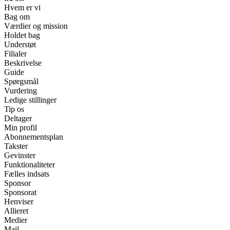
Hvem er vi
Bag om
Værdier og mission
Holdet bag
Understøt
Filialer
Beskrivelse
Guide
Spørgsmål
Vurdering
Ledige stillinger
Tip os
Deltager
Min profil
Abonnementsplan
Takster
Gevinster
Funktionaliteter
Fælles indsats
Sponsor
Sponsorat
Henviser
Allieret
Medier
Mail