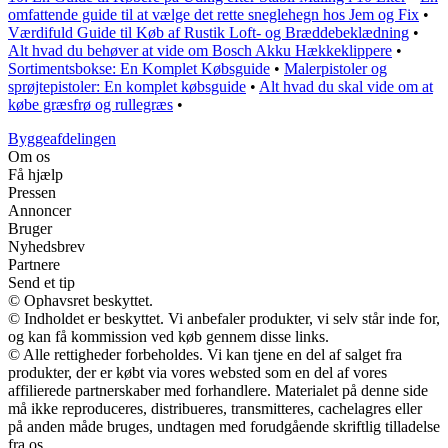
omfattende guide til at vælge det rette sneglehegn hos Jem og Fix
•
Værdifuld Guide til Køb af Rustik Loft- og Bræddebeklædning
•
Alt hvad du behøver at vide om Bosch Akku Hækkeklippere
•
Sortimentsbokse: En Komplet Købsguide
•
Malerpistoler og
sprøjtepistoler: En komplet købsguide
•
Alt hvad du skal vide om at
købe græsfrø og rullegræs
•
Byggeafdelingen
Om os
Få hjælp
Pressen
Annoncer
Bruger
Nyhedsbrev
Partnere
Send et tip
© Ophavsret beskyttet.
© Indholdet er beskyttet. Vi anbefaler produkter, vi selv står inde for,
og kan få kommission ved køb gennem disse links.
© Alle rettigheder forbeholdes. Vi kan tjene en del af salget fra
produkter, der er købt via vores websted som en del af vores
affilierede partnerskaber med forhandlere. Materialet på denne side
må ikke reproduceres, distribueres, transmitteres, cachelagres eller
på anden måde bruges, undtagen med forudgående skriftlig tilladelse
fra os.