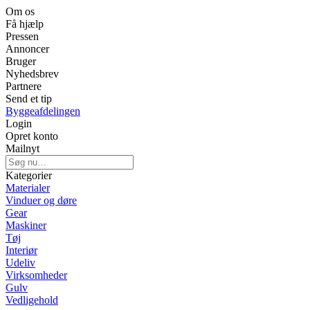
Om os
Få hjælp
Pressen
Annoncer
Bruger
Nyhedsbrev
Partnere
Send et tip
Byggeafdelingen
Login
Opret konto
Mailnyt
Kategorier
Materialer
Vinduer og døre
Gear
Maskiner
Tøj
Interiør
Udeliv
Virksomheder
Gulv
Vedligehold