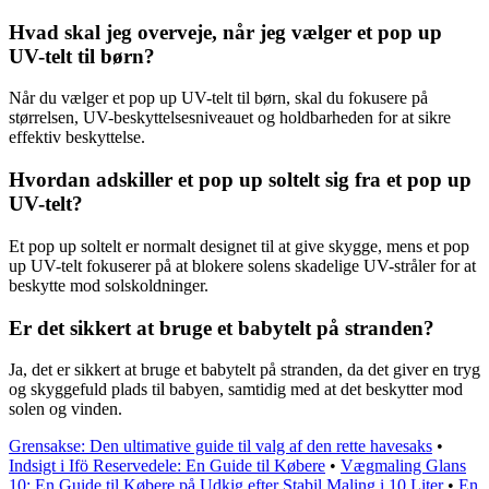
Hvad skal jeg overveje, når jeg vælger et pop up
UV-telt til børn?
Når du vælger et pop up UV-telt til børn, skal du fokusere på
størrelsen, UV-beskyttelsesniveauet og holdbarheden for at sikre
effektiv beskyttelse.
Hvordan adskiller et pop up soltelt sig fra et pop up
UV-telt?
Et pop up soltelt er normalt designet til at give skygge, mens et pop
up UV-telt fokuserer på at blokere solens skadelige UV-stråler for at
beskytte mod solskoldninger.
Er det sikkert at bruge et babytelt på stranden?
Ja, det er sikkert at bruge et babytelt på stranden, da det giver en tryg
og skyggefuld plads til babyen, samtidig med at det beskytter mod
solen og vinden.
Grensakse: Den ultimative guide til valg af den rette havesaks
•
Indsigt i Ifö Reservedele: En Guide til Købere
•
Vægmaling Glans
10: En Guide til Købere på Udkig efter Stabil Maling i 10 Liter
•
En