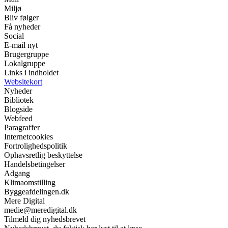
Miljø
Bliv følger
Få nyheder
Social
E-mail nyt
Brugergruppe
Lokalgruppe
Links i indholdet
Websitekort
Nyheder
Bibliotek
Blogside
Webfeed
Paragraffer
Internetcookies
Fortrolighedspolitik
Ophavsretlig beskyttelse
Handelsbetingelser
Adgang
Klimaomstilling
Byggeafdelingen.dk
Mere Digital
medie@meredigital.dk
Tilmeld dig nyhedsbrevet