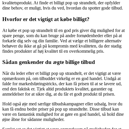
kvalitetsprodukt. At finde et billigt pop up strandtelt, der opfylder
dine behov, er muligt, hvis du ved, hvordan du spotter gode tilbud.
Hvorfor er det vigtigt at købe billigt?
At købe et pop up strandtelt til en god pris giver dig mulighed for at
spare penge, som du kan bruge på andre fornødenheder eller på at
forkæle dig selv og din familie. Ved at vælge et billigere alternativ
behøver du ikke at gå på kompromis med kvaliteten, da der stadig
findes produkter af høj kvalitet til en overkommelig pris.
Sådan genkender du ægte billige tilbud
Når du leder efter et billigt pop up strandtelt, er det vigtigt at være
opmærksom på, om tilbuddet virkelig er en god handel. Undgå at
falde for markedsføringstricks, der kan få prisen til at se lavere ud,
end den faktisk er. Tjek altid produktets kvalitet, garantier og
anmeldelser for at sikre dig, at du får et godt produkt til prisen.
Hold også øje med særlige tilbudskampagner eller udsalg, hvor du
kan få endnu bedre priser på pop up strandtelte. Disse tilbud kan
være en fantastisk mulighed for at gøre en god handel, så hold dine
øjne åbne for sådanne muligheder.