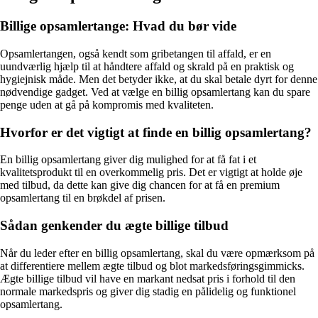
Billige opsamlertange: Hvad du bør vide
Opsamlertangen, også kendt som gribetangen til affald, er en
uundværlig hjælp til at håndtere affald og skrald på en praktisk og
hygiejnisk måde. Men det betyder ikke, at du skal betale dyrt for denne
nødvendige gadget. Ved at vælge en billig opsamlertang kan du spare
penge uden at gå på kompromis med kvaliteten.
Hvorfor er det vigtigt at finde en billig opsamlertang?
En billig opsamlertang giver dig mulighed for at få fat i et
kvalitetsprodukt til en overkommelig pris. Det er vigtigt at holde øje
med tilbud, da dette kan give dig chancen for at få en premium
opsamlertang til en brøkdel af prisen.
Sådan genkender du ægte billige tilbud
Når du leder efter en billig opsamlertang, skal du være opmærksom på
at differentiere mellem ægte tilbud og blot markedsføringsgimmicks.
Ægte billige tilbud vil have en markant nedsat pris i forhold til den
normale markedspris og giver dig stadig en pålidelig og funktionel
opsamlertang.