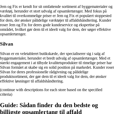
Jem og Fix er kendt for sit omfattende sortiment af byggematerialer og
værktøj, herunder et stort udvalg af opsamlertænger. Med fokus på
kvalitet til overkommelige priser er Jem og Fix et populært stoppested
for dem, der ønsker pålidelige værktøjer til affaldshåndtering. Kunder
roser Jem og Fix for deres gode kundeservice og ekspertise på
området, hvilket gør dem til et ideelt valg for dem, der søger effektive
opsamlertænger.
Silvan
Silvan er en veletableret butikskæde, der specialiserer sig i salg af
byggematerialer, herunder et bredt udvalg af opsamlertænger. Med et
stærkt engagement i at tilbyde kvalitetsprodukter til rimelige priser har
Silvan formået at skabe sig en solid position på markedet. Kunder roser
Silvan for deres professionelle rådgivning og pålidelige
produktsortiment, der gør dem til et ideelt valg for dem, der ønsker
effektive løsninger til affaldshåndtering.
(continue with descriptions for each store based on the specified
criteria)
Guide: Sådan finder du den bedste og
billigste opsamlertang til affald