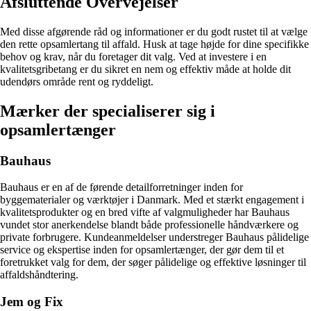
Afsluttende Overvejelser
Med disse afgørende råd og informationer er du godt rustet til at vælge
den rette opsamlertang til affald. Husk at tage højde for dine specifikke
behov og krav, når du foretager dit valg. Ved at investere i en
kvalitetsgribetang er du sikret en nem og effektiv måde at holde dit
udendørs område rent og ryddeligt.
Mærker der specialiserer sig i
opsamlertænger
Bauhaus
Bauhaus er en af de førende detailforretninger inden for
byggematerialer og værktøjer i Danmark. Med et stærkt engagement i
kvalitetsprodukter og en bred vifte af valgmuligheder har Bauhaus
vundet stor anerkendelse blandt både professionelle håndværkere og
private forbrugere. Kundeanmeldelser understreger Bauhaus pålidelige
service og ekspertise inden for opsamlertænger, der gør dem til et
foretrukket valg for dem, der søger pålidelige og effektive løsninger til
affaldshåndtering.
Jem og Fix