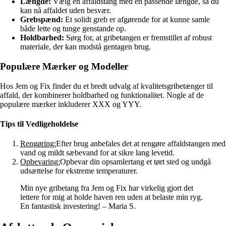
Længde:
Vælg en affaldstang med en passende længde, så du
kan nå affaldet uden besvær.
Grebspænd:
Et solidt greb er afgørende for at kunne samle
både lette og tunge genstande op.
Holdbarhed:
Sørg for, at gribetangen er fremstillet af robust
materiale, der kan modstå gentagen brug.
Populære Mærker og Modeller
Hos Jem og Fix finder du et bredt udvalg af kvalitetsgribetænger til
affald, der kombinerer holdbarhed og funktionalitet. Nogle af de
populære mærker inkluderer XXX og YYY.
Tips til Vedligeholdelse
Rengøring:
Efter brug anbefales det at rengøre affaldstangen med
vand og mildt sæbevand for at sikre lang levetid.
Opbevaring:
Opbevar din opsamlertang et tørt sted og undgå
udsættelse for ekstreme temperaturer.
Min nye gribetang fra Jem og Fix har virkelig gjort det
lettere for mig at holde haven ren uden at belaste min ryg.
En fantastisk investering! – Maria S.