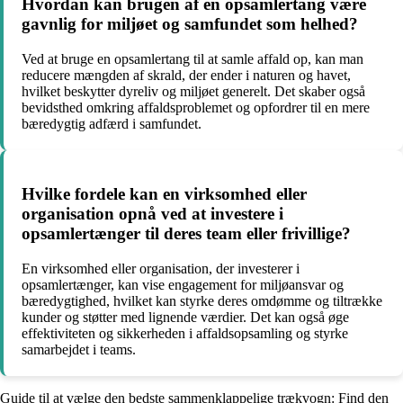
Hvordan kan brugen af en opsamlertang være
gavnlig for miljøet og samfundet som helhed?
Ved at bruge en opsamlertang til at samle affald op, kan man
reducere mængden af skrald, der ender i naturen og havet,
hvilket beskytter dyreliv og miljøet generelt. Det skaber også
bevidsthed omkring affaldsproblemet og opfordrer til en mere
bæredygtig adfærd i samfundet.
Hvilke fordele kan en virksomhed eller
organisation opnå ved at investere i
opsamlertænger til deres team eller frivillige?
En virksomhed eller organisation, der investerer i
opsamlertænger, kan vise engagement for miljøansvar og
bæredygtighed, hvilket kan styrke deres omdømme og tiltrække
kunder og støtter med lignende værdier. Det kan også øge
effektiviteten og sikkerheden i affaldsopsamling og styrke
samarbejdet i teams.
Guide til at vælge den bedste sammenklappelige trækvogn: Find den