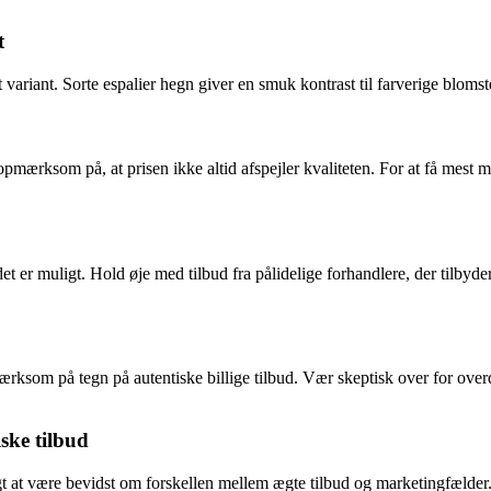
t
t variant. Sorte espalier hegn giver en smuk kontrast til farverige blomst
re opmærksom på, at prisen ikke altid afspejler kvaliteten. For at få mes
 det er muligt. Hold øje med tilbud fra pålidelige forhandlere, der tilb
mærksom på tegn på autentiske billige tilbud. Vær skeptisk over for over
ske tilbud
tigt at være bevidst om forskellen mellem ægte tilbud og marketingfælde