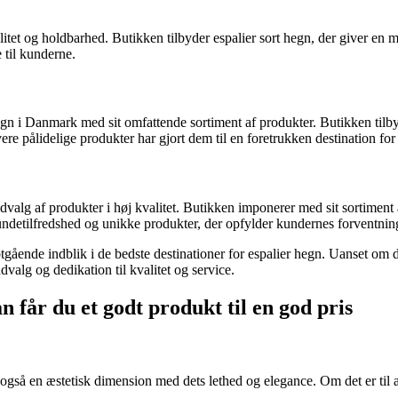
tet og holdbarhed. Butikken tilbyder espalier sort hegn, der giver en mi
 til kunderne.
n i Danmark med sit omfattende sortiment af produkter. Butikken tilbyder
 pålidelige produkter har gjort dem til en foretrukken destination for
udvalg af produkter i høj kvalitet. Butikken imponerer med sit sortiment
undetilfredshed og unikke produkter, der opfylder kundernes forventnin
ående indblik i de bedste destinationer for espalier hegn. Uanset om du 
alg og dedikation til kvalitet og service.
an får du et godt produkt til en god pris
r også en æstetisk dimension med dets lethed og elegance. Om det er til at