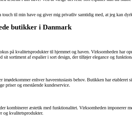
stra touch til min have og giver mig privatliv samtidig med, at jeg kan dy
ede butikker i Danmark
us på kvalitetsprodukter til hjemmet og haven. Virksomheden har opnåe
t sortiment af espalier i sort design, der tilføjer elegance og funktiona
er imødekommer enhver haveentusiasts behov. Butikken har etableret sig 
ge priser og enestående kundeservice.
gn, der kombinerer æstetik med funktionalitet. Virksomheden imponerer med 
r og kvalitetsprodukter.