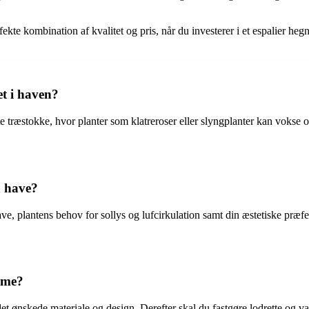
rfekte kombination af kvalitet og pris, når du investerer i et espalier he
et i haven?
te træstokke, hvor planter som klatreroser eller slyngplanter kan vokse
n have?
ave, plantens behov for sollys og lufcirkulation samt din æstetiske præ
mme?
 ønskede materiale og design. Derefter skal du fastgøre lodrette og vandr