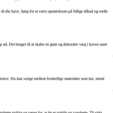
gn til din have. Sørg for at være opmærksom på billige tilbud og reelle
 op ad. Det bruges til at skabe en grøn og dekorativ væg i haven samt
ference. Du kan vælge mellem forskellige materialer som træ, metal
ette stokke og sørge for, at de er stabile og vandrette. Til sidst