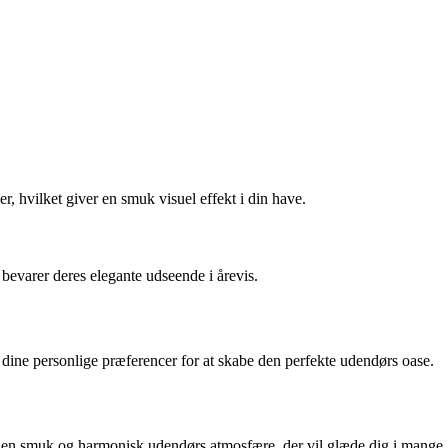
er, hvilket giver en smuk visuel effekt i din have.
e bevarer deres elegante udseende i årevis.
og dine personlige præferencer for at skabe den perfekte udendørs oase.
kabe en smuk og harmonisk udendørs atmosfære, der vil glæde dig i mange