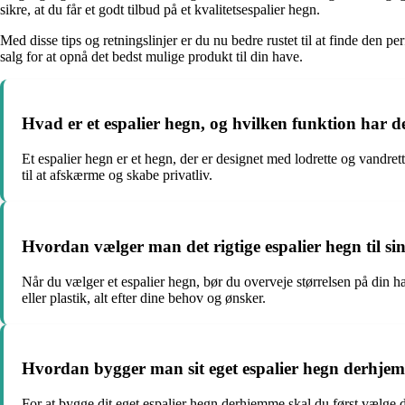
sikre, at du får et godt tilbud på et kvalitetsespalier hegn.
Med disse tips og retningslinjer er du nu bedre rustet til at finde den pe
salg for at opnå det bedst mulige produkt til din have.
Hvad er et espalier hegn, og hvilken funktion har d
Et espalier hegn er et hegn, der er designet med lodrette og vandret
til at afskærme og skabe privatliv.
Hvordan vælger man det rigtige espalier hegn til si
Når du vælger et espalier hegn, bør du overveje størrelsen på din h
eller plastik, alt efter dine behov og ønsker.
Hvordan bygger man sit eget espalier hegn derhje
For at bygge dit eget espalier hegn derhjemme skal du først vælge det