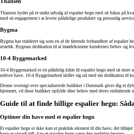
Thansen
Thansen byder på et unikt udvalg af espalier hegn med sit fokus på kvali
med sit engagement i at levere pålidelige produkter og personlig service
Bygma
Bygma har etableret sig som en af de førende forhandlere af espalier heg
æstetik. Bygmas dedikation til at imødekomme kundernes behov og levere
10-4 Byggemarked
10-4 Byggemarked er en pålidelig kilde til espalier hegn med sit store 
enhver have. 10-4 Byggemarked skiller sig ud med sin dedikation til k
Denne oversigt over specialiserede butikker i Danmark giver dig et dybtg
hjemmet, vil disse butikker opfylde dine behov med deres omfattende udv
Guide til at finde billige espalier hegn: Såd
Optimer din have med et espalier hegn
Et espalier hegn er ikke kun et praktisk element til din have, det tilføje
have et visuelt løft, kan et espalier hegn være den perfekte løsning.