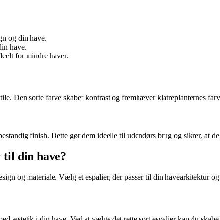
egn og din have.
din have.
ideelt for mindre haver.
stile. Den sorte farve skaber kontrast og fremhæver klatreplanternes farv
bestandig finish. Dette gør dem ideelle til udendørs brug og sikrer, at d
 til din have?
design og materiale. Vælg et espalier, der passer til din havearkitektur 
t med æstetik i din have. Ved at vælge det rette sort espalier kan du s