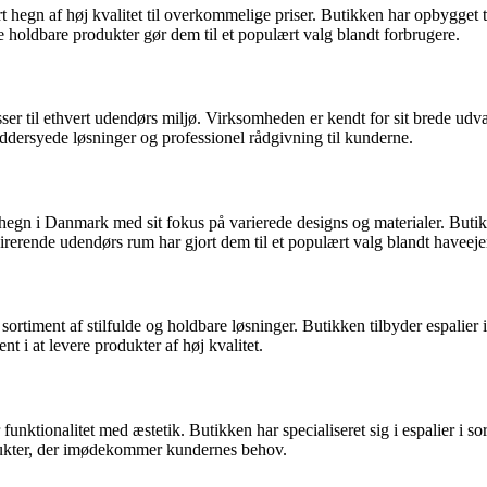
hegn af høj kvalitet til overkommelige priser. Butikken har opbygget till
 holdbare produkter gør dem til et populært valg blandt forbrugere.
 passer til ethvert udendørs miljø. Virksomheden er kendt for sit brede u
ræddersyede løsninger og professionel rådgivning til kunderne.
hegn i Danmark med sit fokus på varierede designs og materialer. Butikke
rerende udendørs rum har gjort dem til et populært valg blandt haveeje
ortiment af stilfulde og holdbare løsninger. Butikken tilbyder espalier i
t i at levere produkter af høj kvalitet.
unktionalitet med æstetik. Butikken har specialiseret sig i espalier i sor
rodukter, der imødekommer kundernes behov.