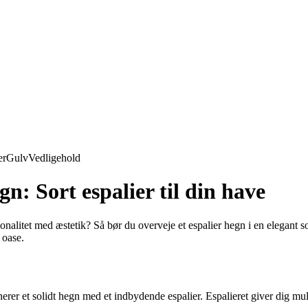
er
Gulv
Vedligehold
gn: Sort espalier til din have
ionalitet med æstetik? Så bør du overveje et espalier hegn i en elegant 
 oase.
erer et solidt hegn med et indbydende espalier. Espalieret giver dig muli