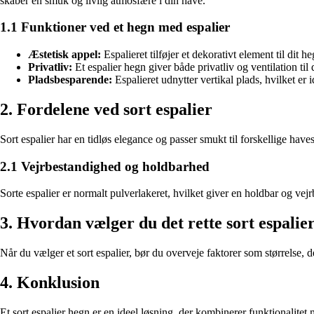
skaber en smuk og livlig atmosfære i din have.
1.1 Funktioner ved et hegn med espalier
Æstetisk appel:
Espalieret tilføjer et dekorativt element til dit h
Privatliv:
Et espalier hegn giver både privatliv og ventilation til 
Pladsbesparende:
Espalieret udnytter vertikal plads, hvilket er 
2. Fordelene ved sort espalier
Sort espalier har en tidløs elegance og passer smukt til forskellige have
2.1 Vejrbestandighed og holdbarhed
Sorte espalier er normalt pulverlakeret, hvilket giver en holdbar og vejr
3. Hvordan vælger du det rette sort espalier
Når du vælger et sort espalier, bør du overveje faktorer som størrelse, 
4. Konklusion
Et sort espalier hegn er en ideel løsning, der kombinerer funktionalite