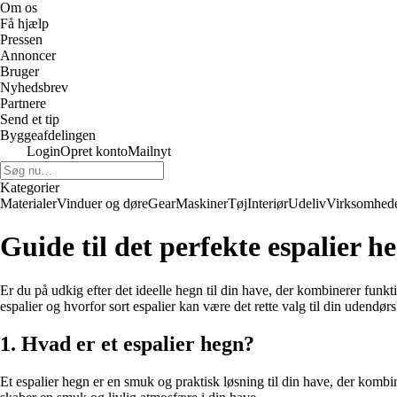
Om os
Få hjælp
Pressen
Annoncer
Bruger
Nyhedsbrev
Partnere
Send et tip
Byggeafdelingen
Login
Opret konto
Mailnyt
Kategorier
Materialer
Vinduer og døre
Gear
Maskiner
Tøj
Interiør
Udeliv
Virksomhed
Guide til det perfekte espalier he
Er du på udkig efter det ideelle hegn til din have, der kombinerer funkt
espalier og hvorfor sort espalier kan være det rette valg til din udendørs
1. Hvad er et espalier hegn?
Et espalier hegn er en smuk og praktisk løsning til din have, der kombin