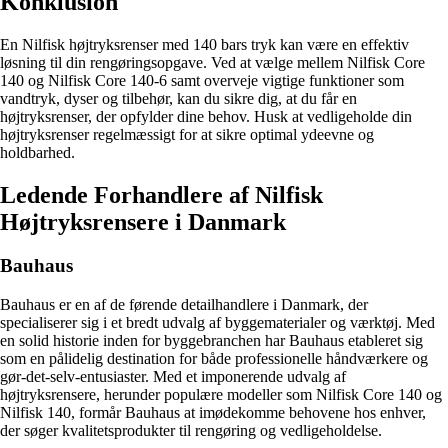
Konklusion
En Nilfisk højtryksrenser med 140 bars tryk kan være en effektiv
løsning til din rengøringsopgave. Ved at vælge mellem Nilfisk Core
140 og Nilfisk Core 140-6 samt overveje vigtige funktioner som
vandtryk, dyser og tilbehør, kan du sikre dig, at du får en
højtryksrenser, der opfylder dine behov. Husk at vedligeholde din
højtryksrenser regelmæssigt for at sikre optimal ydeevne og
holdbarhed.
Ledende Forhandlere af Nilfisk
Højtryksrensere i Danmark
Bauhaus
Bauhaus er en af de førende detailhandlere i Danmark, der
specialiserer sig i et bredt udvalg af byggematerialer og værktøj. Med
en solid historie inden for byggebranchen har Bauhaus etableret sig
som en pålidelig destination for både professionelle håndværkere og
gør-det-selv-entusiaster. Med et imponerende udvalg af
højtryksrensere, herunder populære modeller som Nilfisk Core 140 og
Nilfisk 140, formår Bauhaus at imødekomme behovene hos enhver,
der søger kvalitetsprodukter til rengøring og vedligeholdelse.