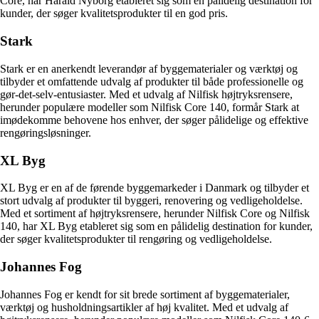
Core, har Harald Nyborg etableret sig som en pålidelig destination for
kunder, der søger kvalitetsprodukter til en god pris.
Stark
Stark er en anerkendt leverandør af byggematerialer og værktøj og
tilbyder et omfattende udvalg af produkter til både professionelle og
gør-det-selv-entusiaster. Med et udvalg af Nilfisk højtryksrensere,
herunder populære modeller som Nilfisk Core 140, formår Stark at
imødekomme behovene hos enhver, der søger pålidelige og effektive
rengøringsløsninger.
XL Byg
XL Byg er en af de førende byggemarkeder i Danmark og tilbyder et
stort udvalg af produkter til byggeri, renovering og vedligeholdelse.
Med et sortiment af højtryksrensere, herunder Nilfisk Core og Nilfisk
140, har XL Byg etableret sig som en pålidelig destination for kunder,
der søger kvalitetsprodukter til rengøring og vedligeholdelse.
Johannes Fog
Johannes Fog er kendt for sit brede sortiment af byggematerialer,
værktøj og husholdningsartikler af høj kvalitet. Med et udvalg af