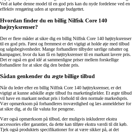
Ved at købe denne model til en god pris kan du nyde fordelene ved en
effektiv rengøring uden at sprænge budgettet.
Hvordan finder du en billig Nilfisk Core 140
højtryksrenser?
Der er flere måder at sikre dig en billig Nilfisk Core 140 højtryksrenser
til en god pris. Først og fremmest er det vigtigt at holde øje med tilbud
og salgsbegivenheder. Mange forhandlere tilbyder særlige rabatter og
kampagner, hvor du kan få en højtryksrenser til en markant lavere pris.
Det er også en god idé at sammenligne priser mellem forskellige
forhandlere for at sikre dig den bedste pris.
Sådan genkender du ægte billige tilbud
Når du leder efter en billig Nilfisk Core 140 højtryksrenser, er det
vigtigt at kunne adskille ægte tilbud fra marketingfælder. Et ægte tilbud
vil have en markant nedsat pris i forhold til den normale markedspris.
Vær opmærksom på forhandleres troværdighed og læs anmeldelser for
at sikre dig, at du får valuta for pengene.
Vær også opmærksom på tilbud, der muligvis inkluderer ekstra
accessories eller garantier, da dette kan tilføre ekstra værdi til dit køb.
Tjek også produktets specifikationer for at være sikker på, at det