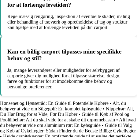
for at forlænge levetiden?
Regelmæssig rengøring, inspektion af eventuelle skader, maling
eller behandling af træværk og opretholdelse af tag og struktur
kan hjælpe med at forlænge levetiden på din carport.
Kan en billig carport tilpasses mine specifikke
behov og stil?
Ja, mange leverandører eller muligheder for selvbyggeri af
carporte giver dig mulighed for at tilpasse størrelse, design,
farve og funktioner for at imødekomme dine behov og
personlige præferencer.
Hønsenet og Hønsetråd: En Guide til Potentielle Købere
•
Alt, du
behøver at vide om Stigegolf: En komplet købsguide
•
Nippelrør: Alt,
Du Har Brug for at Vide, Før Du Køber
•
Guide til Køb af Pool og
Pooltilbehør: Alt du skal vide for at skabe dit drømmebassin
•
Alt hvad
du behøver at vide om aluminium rør: En købsguide
•
Guide til Valg
og Køb af Cykellygter: Sådan Finder du de Bedste Billige Cykellygter
•
Hvide granitskærver: En omfattende guide til at vælge det perfekte