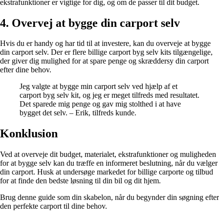
ekstrafunktioner er vigtige for dig, og om de passer til dit budget.
4. Overvej at bygge din carport selv
Hvis du er handy og har tid til at investere, kan du overveje at bygge
din carport selv. Der er flere billige carport byg selv kits tilgængelige,
der giver dig mulighed for at spare penge og skræddersy din carport
efter dine behov.
Jeg valgte at bygge min carport selv ved hjælp af et
carport byg selv kit, og jeg er meget tilfreds med resultatet.
Det sparede mig penge og gav mig stolthed i at have
bygget det selv. – Erik, tilfreds kunde.
Konklusion
Ved at overveje dit budget, materialet, ekstrafunktioner og muligheden
for at bygge selv kan du træffe en informeret beslutning, når du vælger
din carport. Husk at undersøge markedet for billige carporte og tilbud
for at finde den bedste løsning til din bil og dit hjem.
Brug denne guide som din skabelon, når du begynder din søgning efter
den perfekte carport til dine behov.