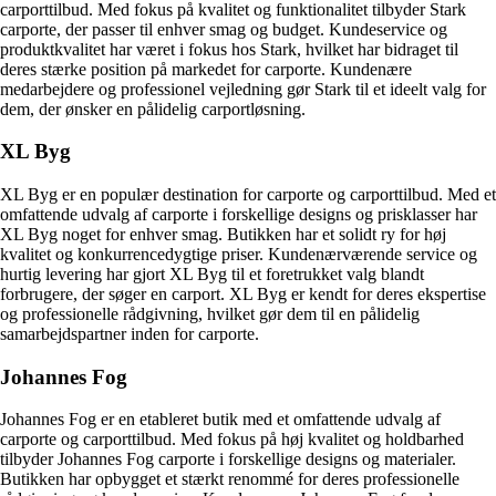
carporttilbud. Med fokus på kvalitet og funktionalitet tilbyder Stark
carporte, der passer til enhver smag og budget. Kundeservice og
produktkvalitet har været i fokus hos Stark, hvilket har bidraget til
deres stærke position på markedet for carporte. Kundenære
medarbejdere og professionel vejledning gør Stark til et ideelt valg for
dem, der ønsker en pålidelig carportløsning.
XL Byg
XL Byg er en populær destination for carporte og carporttilbud. Med et
omfattende udvalg af carporte i forskellige designs og prisklasser har
XL Byg noget for enhver smag. Butikken har et solidt ry for høj
kvalitet og konkurrencedygtige priser. Kundenærværende service og
hurtig levering har gjort XL Byg til et foretrukket valg blandt
forbrugere, der søger en carport. XL Byg er kendt for deres ekspertise
og professionelle rådgivning, hvilket gør dem til en pålidelig
samarbejdspartner inden for carporte.
Johannes Fog
Johannes Fog er en etableret butik med et omfattende udvalg af
carporte og carporttilbud. Med fokus på høj kvalitet og holdbarhed
tilbyder Johannes Fog carporte i forskellige designs og materialer.
Butikken har opbygget et stærkt renommé for deres professionelle