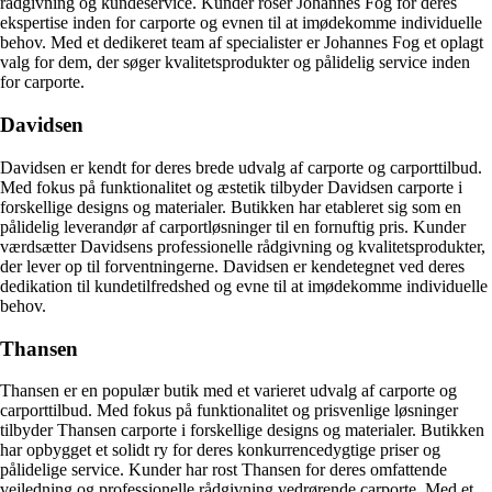
rådgivning og kundeservice. Kunder roser Johannes Fog for deres
ekspertise inden for carporte og evnen til at imødekomme individuelle
behov. Med et dedikeret team af specialister er Johannes Fog et oplagt
valg for dem, der søger kvalitetsprodukter og pålidelig service inden
for carporte.
Davidsen
Davidsen er kendt for deres brede udvalg af carporte og carporttilbud.
Med fokus på funktionalitet og æstetik tilbyder Davidsen carporte i
forskellige designs og materialer. Butikken har etableret sig som en
pålidelig leverandør af carportløsninger til en fornuftig pris. Kunder
værdsætter Davidsens professionelle rådgivning og kvalitetsprodukter,
der lever op til forventningerne. Davidsen er kendetegnet ved deres
dedikation til kundetilfredshed og evne til at imødekomme individuelle
behov.
Thansen
Thansen er en populær butik med et varieret udvalg af carporte og
carporttilbud. Med fokus på funktionalitet og prisvenlige løsninger
tilbyder Thansen carporte i forskellige designs og materialer. Butikken
har opbygget et solidt ry for deres konkurrencedygtige priser og
pålidelige service. Kunder har rost Thansen for deres omfattende
vejledning og professionelle rådgivning vedrørende carporte. Med et