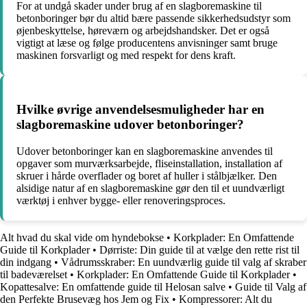
For at undgå skader under brug af en slagboremaskine til
betonboringer bør du altid bære passende sikkerhedsudstyr som
øjenbeskyttelse, høreværn og arbejdshandsker. Det er også
vigtigt at læse og følge producentens anvisninger samt bruge
maskinen forsvarligt og med respekt for dens kraft.
Hvilke øvrige anvendelsesmuligheder har en
slagboremaskine udover betonboringer?
Udover betonboringer kan en slagboremaskine anvendes til
opgaver som murværksarbejde, fliseinstallation, installation af
skruer i hårde overflader og boret af huller i stålbjælker. Den
alsidige natur af en slagboremaskine gør den til et uundværligt
værktøj i enhver bygge- eller renoveringsproces.
Alt hvad du skal vide om hyndebokse
•
Korkplader: En Omfattende
Guide til Korkplader
•
Dørriste: Din guide til at vælge den rette rist til
din indgang
•
Vådrumsskraber: En uundværlig guide til valg af skraber
til badeværelset
•
Korkplader: En Omfattende Guide til Korkplader
•
Kopattesalve: En omfattende guide til Helosan salve
•
Guide til Valg af
den Perfekte Brusevæg hos Jem og Fix
•
Kompressorer: Alt du