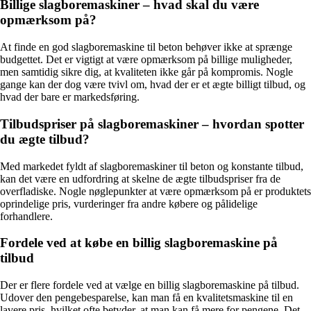
Billige slagboremaskiner – hvad skal du være
opmærksom på?
At finde en god slagboremaskine til beton behøver ikke at sprænge
budgettet. Det er vigtigt at være opmærksom på billige muligheder,
men samtidig sikre dig, at kvaliteten ikke går på kompromis. Nogle
gange kan der dog være tvivl om, hvad der er et ægte billigt tilbud, og
hvad der bare er markedsføring.
Tilbudspriser på slagboremaskiner – hvordan spotter
du ægte tilbud?
Med markedet fyldt af slagboremaskiner til beton og konstante tilbud,
kan det være en udfordring at skelne de ægte tilbudspriser fra de
overfladiske. Nogle nøglepunkter at være opmærksom på er produktets
oprindelige pris, vurderinger fra andre købere og pålidelige
forhandlere.
Fordele ved at købe en billig slagboremaskine på
tilbud
Der er flere fordele ved at vælge en billig slagboremaskine på tilbud.
Udover den pengebesparelse, kan man få en kvalitetsmaskine til en
lavere pris, hvilket ofte betyder, at man kan få mere for pengene. Det