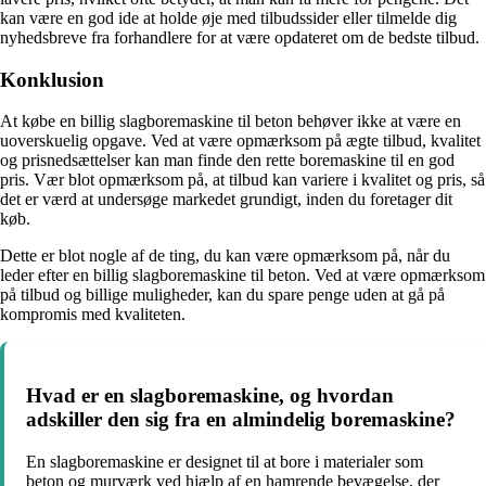
kan være en god ide at holde øje med tilbudssider eller tilmelde dig
nyhedsbreve fra forhandlere for at være opdateret om de bedste tilbud.
Konklusion
At købe en billig slagboremaskine til beton behøver ikke at være en
uoverskuelig opgave. Ved at være opmærksom på ægte tilbud, kvalitet
og prisnedsættelser kan man finde den rette boremaskine til en god
pris. Vær blot opmærksom på, at tilbud kan variere i kvalitet og pris, så
det er værd at undersøge markedet grundigt, inden du foretager dit
køb.
Dette er blot nogle af de ting, du kan være opmærksom på, når du
leder efter en billig slagboremaskine til beton. Ved at være opmærksom
på tilbud og billige muligheder, kan du spare penge uden at gå på
kompromis med kvaliteten.
Hvad er en slagboremaskine, og hvordan
adskiller den sig fra en almindelig boremaskine?
En slagboremaskine er designet til at bore i materialer som
beton og murværk ved hjælp af en hamrende bevægelse, der