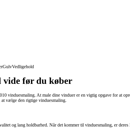
er
Gulv
Vedligehold
 vide før du køber
0 vinduesmaling. At male dine vinduer er en vigtig opgave for at opre
l at vælge den rigtige vinduesmaling.
alitet og lang holdbarhed. Når det kommer til vinduesmaling, er deres