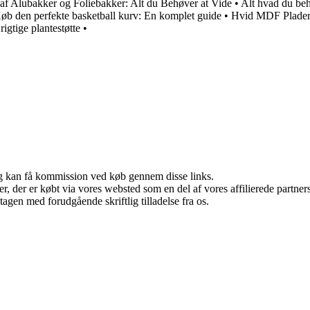
 af Alubakker og Foliebakker: Alt du Behøver at Vide
•
Alt hvad du beh
øb den perfekte basketball kurv: En komplet guide
•
Hvid MDF Plader:
rigtige plantestøtte
•
, og kan få kommission ved køb gennem disse links.
ter, der er købt via vores websted som en del af vores affilierede partn
tagen med forudgående skriftlig tilladelse fra os.