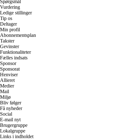
Spørgsmål
Vurdering
Ledige stillinger
Tip os
Deltager
Min profil
Abonnementsplan
Takster
Gevinster
Funktionaliteter
Fælles indsats
Sponsor
Sponsorat
Henviser
Allieret
Medier
Mail
Miljø
Bliv følger
Få nyheder
Social
E-mail nyt
Brugergruppe
Lokalgruppe
Links i indholdet