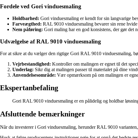
Fordele ved Gori vinduesmaling
Holdbarhed:
Gori vinduesmaling er kendt for sin langvarige besk
Farveægthed:
RAL 9010 vinduesmaling bevarer sin rene hvide fa
Nem påføring:
Gori maling har en god konsistens, der gør det n
Udvælgelse af RAL 9010 vinduesmaling
For at sikre at du vælger den rigtige Gori RAL 9010 vinduesmaling, bø
Vejrbestandighed:
Kontroller om malingen er egnet til det speci
Underlag:
Sikr dig at malingen passer til materialet på dine vin
Anvendelsesområde:
Vær opmærksom på om malingen er egnet 
Ekspertanbefaling
Gori RAL 9010 vinduesmaling er en pålidelig og holdbar løsning 
Afsluttende bemærkninger
Når du investerer i Gori vinduesmaling, herunder RAL 9010 varianten, ka
Husk at følge producentens instruktioner nøje for at opnå det bedste re