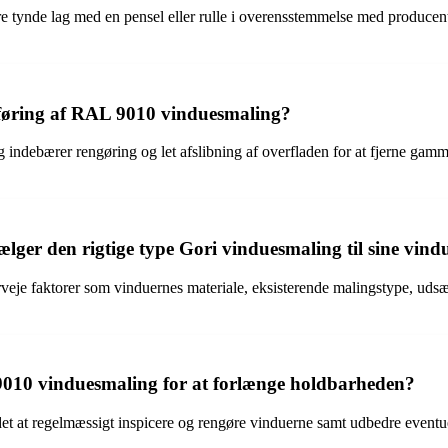
re tynde lag med en pensel eller rulle i overensstemmelse med producenten
føring af RAL 9010 vinduesmaling?
ndebærer rengøring og let afslibning af overfladen for at fjerne gamme
lger den rigtige type Gori vinduesmaling til sine vind
je faktorer som vinduernes materiale, eksisterende malingstype, udsætte
010 vinduesmaling for at forlænge holdbarheden?
t at regelmæssigt inspicere og rengøre vinduerne samt udbedre eventue