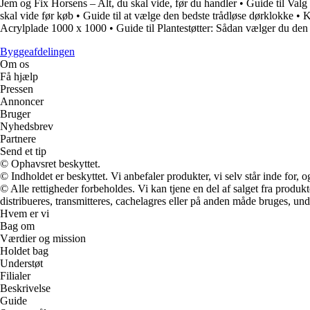
Jem og Fix Horsens – Alt, du skal vide, før du handler
•
Guide til Valg
skal vide før køb
•
Guide til at vælge den bedste trådløse dørklokke
•
K
Acrylplade 1000 x 1000
•
Guide til Plantestøtter: Sådan vælger du den 
Byggeafdelingen
Om os
Få hjælp
Pressen
Annoncer
Bruger
Nyhedsbrev
Partnere
Send et tip
© Ophavsret beskyttet.
© Indholdet er beskyttet. Vi anbefaler produkter, vi selv står inde for
© Alle rettigheder forbeholdes. Vi kan tjene en del af salget fra produk
distribueres, transmitteres, cachelagres eller på anden måde bruges, und
Hvem er vi
Bag om
Værdier og mission
Holdet bag
Understøt
Filialer
Beskrivelse
Guide