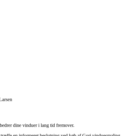
 Larsen
edrer dine vinduer i lang tid fremover.
at træffe en informeret beslutning ved køb af Gori vinduesmaling.