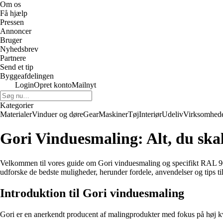
Om os
Få hjælp
Pressen
Annoncer
Bruger
Nyhedsbrev
Partnere
Send et tip
Byggeafdelingen
Login
Opret konto
Mailnyt
Kategorier
Materialer
Vinduer og døre
Gear
Maskiner
Tøj
Interiør
Udeliv
Virksomhed
Gori Vinduesmaling: Alt, du skal
Velkommen til vores guide om Gori vinduesmaling og specifikt RAL 901
udforske de bedste muligheder, herunder fordele, anvendelser og tips ti
Introduktion til Gori vinduesmaling
Gori er en anerkendt producent af malingprodukter med fokus på høj kv