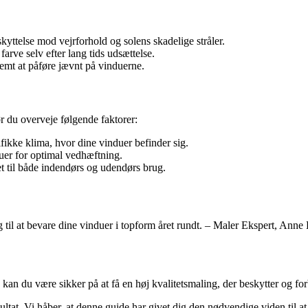
yttelse mod vejrforhold og solens skadelige stråler.
rve selv efter lang tids udsættelse.
emt at påføre jævnt på vinduerne.
r du overveje følgende faktorer:
fikke klima, hvor dine vinduer befinder sig.
duer for optimal vedhæftning.
til både indendørs og udendørs brug.
til at bevare dine vinduer i topform året rundt. – Maler Ekspert, Anne
n du være sikker på at få en høj kvalitetsmaling, der beskytter og forb
sultat. Vi håber, at denne guide har givet dig den nødvendige viden til 