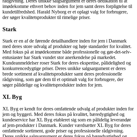
rådgivning. Deres unikke salgsargument er deres dedikation til at
imødekomme ethvert behov inden for jem samt deres forpligtelse til
kundetilfredshed. Harald Nyborg er et oplagt valg for forbrugere,
der søger kvalitetsprodukter til rimelige priser.
Stark
Stark er en af de førende detailhandlere inden for jem i Danmark
med deres store udvalg af produkter og høje standarder for kvalitet.
Med fokus på at imødekomme både professionelle og gør-det-selv-
entusiaster har Stark vundet stor anerkendelse på markedet.
Kundeanmeldelser roser Stark for deres ekspertise, pålidelighed og
konkurrencedygtige priser. Deres unikke salgsargument er deres
brede sortiment af kvalitetsprodukter samt deres professionelle
rådgivning, som gør dem til et optimalt valg for forbrugere, der
søger pålidelige og kvalitetsprodukter inden for jem.
XL Byg
XL Byg er kendt for deres omfattende udvalg af produkter inden for
jem og byggeri. Med deres fokus på kvalitet, bæredygtighed og
kundeservice har XL Byg etableret sig som en pålidelig leverandør
af jem-produkter i Danmark. Kunder værdsætter XL Byg for deres
omfattende sortiment, gode priser og professionelle rådgivning.
Deres unikke salgsargument er deres fokus på bæredygtighed og