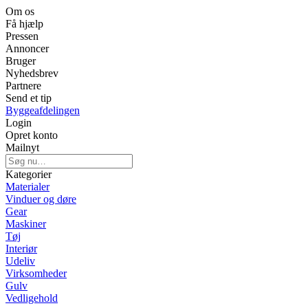
Om os
Få hjælp
Pressen
Annoncer
Bruger
Nyhedsbrev
Partnere
Send et tip
Byggeafdelingen
Login
Opret konto
Mailnyt
Kategorier
Materialer
Vinduer og døre
Gear
Maskiner
Tøj
Interiør
Udeliv
Virksomheder
Gulv
Vedligehold