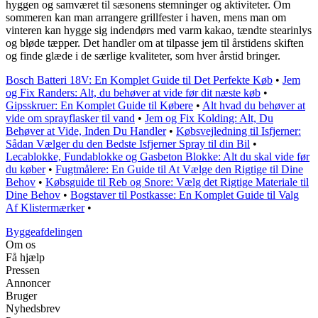
hyggen og samværet til sæsonens stemninger og aktiviteter. Om
sommeren kan man arrangere grillfester i haven, mens man om
vinteren kan hygge sig indendørs med varm kakao, tændte stearinlys
og bløde tæpper. Det handler om at tilpasse jem til årstidens skiften
og finde glæde i de særlige kvaliteter, som hver årstid bringer.
Bosch Batteri 18V: En Komplet Guide til Det Perfekte Køb
•
Jem
og Fix Randers: Alt, du behøver at vide før dit næste køb
•
Gipsskruer: En Komplet Guide til Købere
•
Alt hvad du behøver at
vide om sprayflasker til vand
•
Jem og Fix Kolding: Alt, Du
Behøver at Vide, Inden Du Handler
•
Købsvejledning til Isfjerner:
Sådan Vælger du den Bedste Isfjerner Spray til din Bil
•
Lecablokke, Fundablokke og Gasbeton Blokke: Alt du skal vide før
du køber
•
Fugtmålere: En Guide til At Vælge den Rigtige til Dine
Behov
•
Købsguide til Reb og Snore: Vælg det Rigtige Materiale til
Dine Behov
•
Bogstaver til Postkasse: En Komplet Guide til Valg
Af Klistermærker
•
Byggeafdelingen
Om os
Få hjælp
Pressen
Annoncer
Bruger
Nyhedsbrev