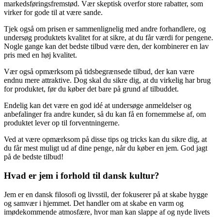
markedsføringsfremstød. Vær skeptisk overfor store rabatter, som
virker for gode til at være sande.
Tjek også om prisen er sammenlignelig med andre forhandlere, og
undersøg produktets kvalitet for at sikre, at du får værdi for pengene.
Nogle gange kan det bedste tilbud være den, der kombinerer en lav
pris med en høj kvalitet.
Vær også opmærksom på tidsbegrænsede tilbud, der kan være
endnu mere attraktive. Dog skal du sikre dig, at du virkelig har brug
for produktet, før du køber det bare på grund af tilbuddet.
Endelig kan det være en god idé at undersøge anmeldelser og
anbefalinger fra andre kunder, så du kan få en fornemmelse af, om
produktet lever op til forventningerne.
Ved at være opmærksom på disse tips og tricks kan du sikre dig, at
du får mest muligt ud af dine penge, når du køber en jem. God jagt
på de bedste tilbud!
Hvad er jem i forhold til dansk kultur?
Jem er en dansk filosofi og livsstil, der fokuserer på at skabe hygge
og samvær i hjemmet. Det handler om at skabe en varm og
imødekommende atmosfære, hvor man kan slappe af og nyde livets