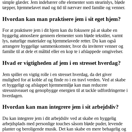
simple glæder. Jem indebærer ofte elementer som stearinlys, bløde
tæpper, hjemmelavet mad og tid til nærvær med familie og venner.
Hvordan kan man praktisere jem i sit eget hjem?
For at praktisere jem i dit hjem kan du fokusere på at skabe en
hyggelig atmosfære gennem elementer som bløde tekstiler, varmt
lys, naturlige materialer og hjemmelavede retter. Du kan også
arrangere hyggelige sammenkomster, hvor du inviterer venner og
familie til at dele et måltid eller en kop te i afslappede omgivelser.
Hvad er vigtigheden af jem i en stresset hverdag?
Jem spiller en vigtig rolle i en stresset hverdag, da det giver
mulighed for at koble af og finde ro i en travl verden. Ved at skabe
et hyggeligt og afslappet hjemmemiljø kan man reducere
stressniveauet og genopbygge energien til at tackle udfordringerne i
hverdagen.
Hvordan kan man integrere jem i sit arbejdsliv?
Du kan integrere jem i dit arbejdsliv ved at skabe en hyggelig
arbejdsplads med personlige touches såsom bløde puder, levende
planter og beroligende musik. Det kan skabe en mere behagelig og