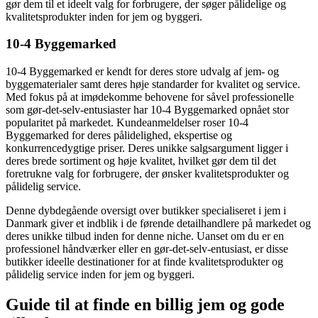
gør dem til et ideelt valg for forbrugere, der søger pålidelige og
kvalitetsprodukter inden for jem og byggeri.
10-4 Byggemarked
10-4 Byggemarked er kendt for deres store udvalg af jem- og
byggematerialer samt deres høje standarder for kvalitet og service.
Med fokus på at imødekomme behovene for såvel professionelle
som gør-det-selv-entusiaster har 10-4 Byggemarked opnået stor
popularitet på markedet. Kundeanmeldelser roser 10-4
Byggemarked for deres pålidelighed, ekspertise og
konkurrencedygtige priser. Deres unikke salgsargument ligger i
deres brede sortiment og høje kvalitet, hvilket gør dem til det
foretrukne valg for forbrugere, der ønsker kvalitetsprodukter og
pålidelig service.
Denne dybdegående oversigt over butikker specialiseret i jem i
Danmark giver et indblik i de førende detailhandlere på markedet og
deres unikke tilbud inden for denne niche. Uanset om du er en
professionel håndværker eller en gør-det-selv-entusiast, er disse
butikker ideelle destinationer for at finde kvalitetsprodukter og
pålidelig service inden for jem og byggeri.
Guide til at finde en billig jem og gode