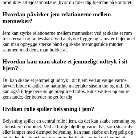
produktiv arbejdsatmosfære, hvor du føler dig hjemme på kontoret.
Hvordan påvirker jem relationerne mellem
mennesker?
Jem kan styrke relationerne mellem mennesker ved at skabe et rum
for nærvær og fællesskab. Ved at dyrke hygge og samvær i hjemmet
kan man opbygge stærke bånd og skabe meningsfulde minder
sammen med dem, man holder af.
Hvordan kan man skabe et jemmeligt udtryk i sit
hjem?
Du kan skabe et jemmeligt udtryk i dit hjem ved at vælge varme
farver, bløde tekstiler og naturlige materialer såsom træ og uld. Du
kan også tilføje personlige præg med fotos, kunstværker og andre
genstande, der betyder noget for dig.
Hvilken rolle spiller belysning i jem?
Belysning spiller en central rolle i jem, da det kan skabe stemning og
atmosfære i rummet. Ved at bruge blødt og varmt lys, som stearinlys
eller lamper med dæmpet belysning, kan man skabe en hyggelig og
indbydende atmosfære, der indbyder til afslapning og hyggeligt