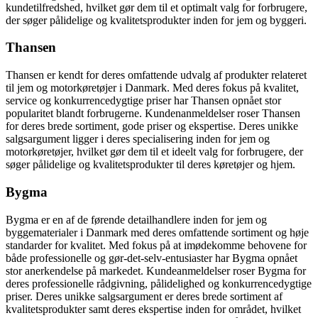
kundetilfredshed, hvilket gør dem til et optimalt valg for forbrugere,
der søger pålidelige og kvalitetsprodukter inden for jem og byggeri.
Thansen
Thansen er kendt for deres omfattende udvalg af produkter relateret
til jem og motorkøretøjer i Danmark. Med deres fokus på kvalitet,
service og konkurrencedygtige priser har Thansen opnået stor
popularitet blandt forbrugerne. Kundenanmeldelser roser Thansen
for deres brede sortiment, gode priser og ekspertise. Deres unikke
salgsargument ligger i deres specialisering inden for jem og
motorkøretøjer, hvilket gør dem til et ideelt valg for forbrugere, der
søger pålidelige og kvalitetsprodukter til deres køretøjer og hjem.
Bygma
Bygma er en af de førende detailhandlere inden for jem og
byggematerialer i Danmark med deres omfattende sortiment og høje
standarder for kvalitet. Med fokus på at imødekomme behovene for
både professionelle og gør-det-selv-entusiaster har Bygma opnået
stor anerkendelse på markedet. Kundeanmeldelser roser Bygma for
deres professionelle rådgivning, pålidelighed og konkurrencedygtige
priser. Deres unikke salgsargument er deres brede sortiment af
kvalitetsprodukter samt deres ekspertise inden for området, hvilket