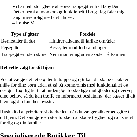
Vi har haft stor glæde af vores trappegitter fra BabyDan.
Det er nemt at montere og funktionelt i brug. Jeg føler mig
langt mere rolig med det i huset.
– Louise M.
Type af gitter
Fordele
Børnegitter til dør
Hindrer adgang til farlige områder
Pejsegitter
Beskytter mod forbrændinger
Trappegitter uden skruer
Nem montering uden skader på karmen
Det rette valg for dit hjem
Ved at vælge det rette gitter til trappe og dør kan du skabe et sikkert
miljø for dine børn uden at gå på kompromis med funktionalitet og
design. Tag dig tid til at undersøge forskellige muligheder og overvej
dine behov, så du kan træffe en informeret beslutning, der passer til dit
hjem og din families livsstil.
Husk altid at prioritere sikkerheden, når du vælger sikkerhedsgitre til
dit hjem. Det kan gøre en stor forskel i at skabe tryghed og ro i sindet
for dig og din familie.
Specialiserede Butikker Til