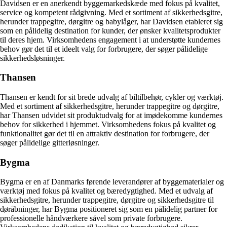
Davidsen er en anerkendt byggemarkedskæde med fokus på kvalitet,
service og kompetent rådgivning. Med et sortiment af sikkerhedsgitre,
herunder trappegitre, dørgitre og babylåger, har Davidsen etableret sig
som en pålidelig destination for kunder, der ønsker kvalitetsprodukter
til deres hjem. Virksomhedens engagement i at understøtte kundernes
behov gør det til et ideelt valg for forbrugere, der søger pålidelige
sikkerhedsløsninger.
Thansen
Thansen er kendt for sit brede udvalg af biltilbehør, cykler og værktøj.
Med et sortiment af sikkerhedsgitre, herunder trappegitre og dørgitre,
har Thansen udvidet sit produktudvalg for at imødekomme kundernes
behov for sikkerhed i hjemmet. Virksomhedens fokus på kvalitet og
funktionalitet gør det til en attraktiv destination for forbrugere, der
søger pålidelige gitterløsninger.
Bygma
Bygma er en af Danmarks førende leverandører af byggematerialer og
værktøj med fokus på kvalitet og bæredygtighed. Med et udvalg af
sikkerhedsgitre, herunder trappegitre, dørgitre og sikkerhedsgitre til
døråbninger, har Bygma positioneret sig som en pålidelig partner for
professionelle håndværkere såvel som private forbrugere.