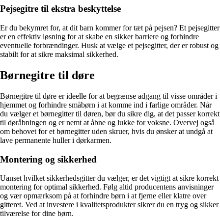
Pejsegitre til ekstra beskyttelse
Er du bekymret for, at dit barn kommer for tæt på pejsen? Et pejsegitter
er en effektiv løsning for at skabe en sikker barriere og forhindre
eventuelle forbrændinger. Husk at vælge et pejsegitter, der er robust og
stabilt for at sikre maksimal sikkerhed.
Børnegitre til døre
Børnegitre til døre er ideelle for at begrænse adgang til visse områder i
hjemmet og forhindre småbørn i at komme ind i farlige områder. Når
du vælger et børnegitter til døren, bør du sikre dig, at det passer korrekt
til døråbningen og er nemt at åbne og lukke for voksne. Overvej også
om behovet for et børnegitter uden skruer, hvis du ønsker at undgå at
lave permanente huller i dørkarmen.
Montering og sikkerhed
Uanset hvilket sikkerhedsgitter du vælger, er det vigtigt at sikre korrekt
montering for optimal sikkerhed. Følg altid producentens anvisninger
og vær opmærksom på at forhindre børn i at fjerne eller klatre over
gitteret. Ved at investere i kvalitetsprodukter sikrer du en tryg og sikker
tilværelse for dine børn.