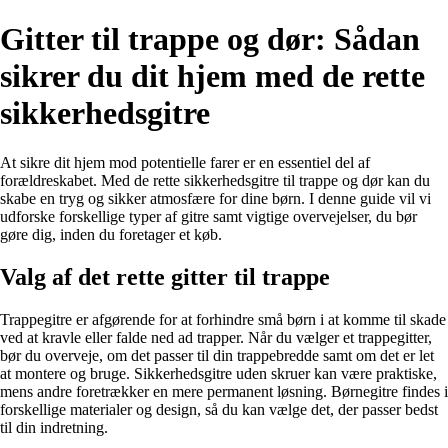
Gitter til trappe og dør: Sådan
sikrer du dit hjem med de rette
sikkerhedsgitre
At sikre dit hjem mod potentielle farer er en essentiel del af
forældreskabet. Med de rette sikkerhedsgitre til trappe og dør kan du
skabe en tryg og sikker atmosfære for dine børn. I denne guide vil vi
udforske forskellige typer af gitre samt vigtige overvejelser, du bør
gøre dig, inden du foretager et køb.
Valg af det rette gitter til trappe
Trappegitre er afgørende for at forhindre små børn i at komme til skade
ved at kravle eller falde ned ad trapper. Når du vælger et trappegitter,
bør du overveje, om det passer til din trappebredde samt om det er let
at montere og bruge. Sikkerhedsgitre uden skruer kan være praktiske,
mens andre foretrækker en mere permanent løsning. Børnegitre findes i
forskellige materialer og design, så du kan vælge det, der passer bedst
til din indretning.