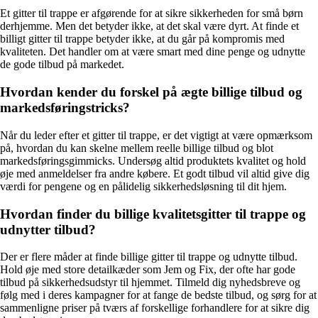
Et gitter til trappe er afgørende for at sikre sikkerheden for små børn
derhjemme. Men det betyder ikke, at det skal være dyrt. At finde et
billigt gitter til trappe betyder ikke, at du går på kompromis med
kvaliteten. Det handler om at være smart med dine penge og udnytte
de gode tilbud på markedet.
Hvordan kender du forskel på ægte billige tilbud og
markedsføringstricks?
Når du leder efter et gitter til trappe, er det vigtigt at være opmærksom
på, hvordan du kan skelne mellem reelle billige tilbud og blot
markedsføringsgimmicks. Undersøg altid produktets kvalitet og hold
øje med anmeldelser fra andre købere. Et godt tilbud vil altid give dig
værdi for pengene og en pålidelig sikkerhedsløsning til dit hjem.
Hvordan finder du billige kvalitetsgitter til trappe og
udnytter tilbud?
Der er flere måder at finde billige gitter til trappe og udnytte tilbud.
Hold øje med store detailkæder som Jem og Fix, der ofte har gode
tilbud på sikkerhedsudstyr til hjemmet. Tilmeld dig nyhedsbreve og
følg med i deres kampagner for at fange de bedste tilbud, og sørg for at
sammenligne priser på tværs af forskellige forhandlere for at sikre dig