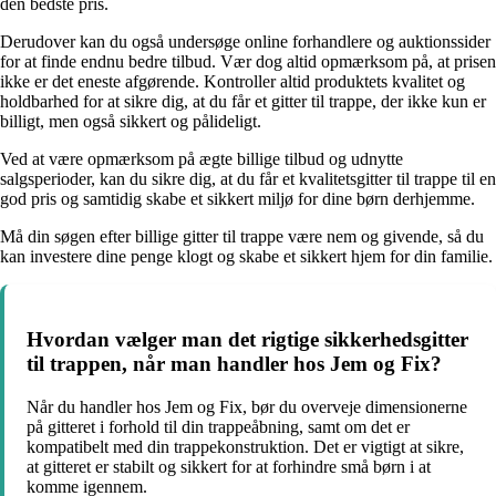
den bedste pris.
Derudover kan du også undersøge online forhandlere og auktionssider
for at finde endnu bedre tilbud. Vær dog altid opmærksom på, at prisen
ikke er det eneste afgørende. Kontroller altid produktets kvalitet og
holdbarhed for at sikre dig, at du får et gitter til trappe, der ikke kun er
billigt, men også sikkert og pålideligt.
Ved at være opmærksom på ægte billige tilbud og udnytte
salgsperioder, kan du sikre dig, at du får et kvalitetsgitter til trappe til en
god pris og samtidig skabe et sikkert miljø for dine børn derhjemme.
Må din søgen efter billige gitter til trappe være nem og givende, så du
kan investere dine penge klogt og skabe et sikkert hjem for din familie.
Hvordan vælger man det rigtige sikkerhedsgitter
til trappen, når man handler hos Jem og Fix?
Når du handler hos Jem og Fix, bør du overveje dimensionerne
på gitteret i forhold til din trappeåbning, samt om det er
kompatibelt med din trappekonstruktion. Det er vigtigt at sikre,
at gitteret er stabilt og sikkert for at forhindre små børn i at
komme igennem.