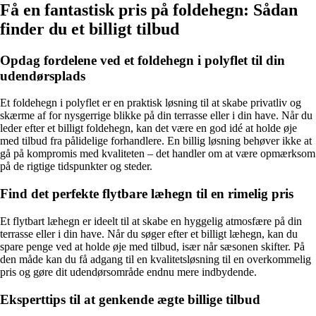
Få en fantastisk pris på foldehegn: Sådan
finder du et billigt tilbud
Opdag fordelene ved et foldehegn i polyflet til din
udendørsplads
Et foldehegn i polyflet er en praktisk løsning til at skabe privatliv og
skærme af for nysgerrige blikke på din terrasse eller i din have. Når du
leder efter et billigt foldehegn, kan det være en god idé at holde øje
med tilbud fra pålidelige forhandlere. En billig løsning behøver ikke at
gå på kompromis med kvaliteten – det handler om at være opmærksom
på de rigtige tidspunkter og steder.
Find det perfekte flytbare læhegn til en rimelig pris
Et flytbart læhegn er ideelt til at skabe en hyggelig atmosfære på din
terrasse eller i din have. Når du søger efter et billigt læhegn, kan du
spare penge ved at holde øje med tilbud, især når sæsonen skifter. På
den måde kan du få adgang til en kvalitetsløsning til en overkommelig
pris og gøre dit udendørsområde endnu mere indbydende.
Eksperttips til at genkende ægte billige tilbud