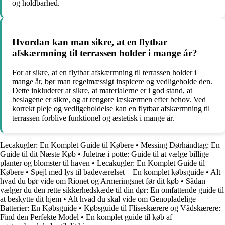
og holdbarhed.
Hvordan kan man sikre, at en flytbar
afskærmning til terrassen holder i mange år?
For at sikre, at en flytbar afskærmning til terrassen holder i
mange år, bør man regelmæssigt inspicere og vedligeholde den.
Dette inkluderer at sikre, at materialerne er i god stand, at
beslagene er sikre, og at rengøre læskærmen efter behov. Ved
korrekt pleje og vedligeholdelse kan en flytbar afskærmning til
terrassen forblive funktionel og æstetisk i mange år.
Lecakugler: En Komplet Guide til Købere
•
Messing Dørhåndtag: En
Guide til dit Næste Køb
•
Juletræ i potte: Guide til at vælge billige
planter og blomster til haven
•
Lecakugler: En Komplet Guide til
Købere
•
Spejl med lys til badeværelset – En komplet købsguide
•
Alt
hvad du bør vide om Rionet og Armeringsnet før dit køb
•
Sådan
vælger du den rette sikkerhedskæde til din dør: En omfattende guide til
at beskytte dit hjem
•
Alt hvad du skal vide om Genopladelige
Batterier: En Købsguide
•
Købsguide til Fliseskærere og Vådskærere:
Find den Perfekte Model
•
En komplet guide til køb af