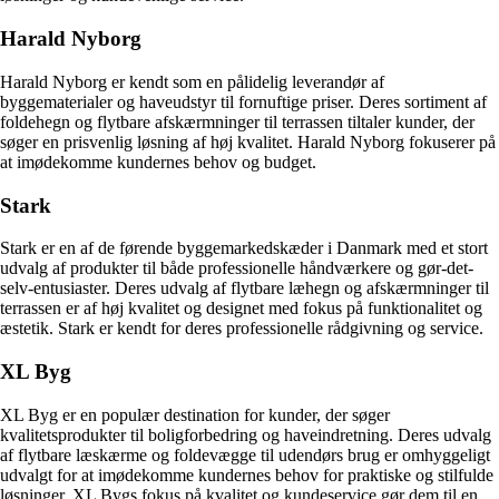
Harald Nyborg
Harald Nyborg er kendt som en pålidelig leverandør af
byggematerialer og haveudstyr til fornuftige priser. Deres sortiment af
foldehegn og flytbare afskærmninger til terrassen tiltaler kunder, der
søger en prisvenlig løsning af høj kvalitet. Harald Nyborg fokuserer på
at imødekomme kundernes behov og budget.
Stark
Stark er en af de førende byggemarkedskæder i Danmark med et stort
udvalg af produkter til både professionelle håndværkere og gør-det-
selv-entusiaster. Deres udvalg af flytbare læhegn og afskærmninger til
terrassen er af høj kvalitet og designet med fokus på funktionalitet og
æstetik. Stark er kendt for deres professionelle rådgivning og service.
XL Byg
XL Byg er en populær destination for kunder, der søger
kvalitetsprodukter til boligforbedring og haveindretning. Deres udvalg
af flytbare læskærme og foldevægge til udendørs brug er omhyggeligt
udvalgt for at imødekomme kundernes behov for praktiske og stilfulde
løsninger. XL Bygs fokus på kvalitet og kundeservice gør dem til en