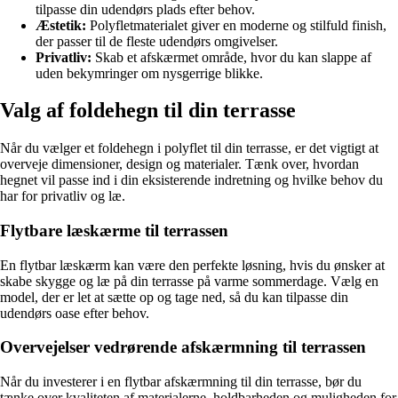
tilpasse din udendørs plads efter behov.
Æstetik:
Polyfletmaterialet giver en moderne og stilfuld finish,
der passer til de fleste udendørs omgivelser.
Privatliv:
Skab et afskærmet område, hvor du kan slappe af
uden bekymringer om nysgerrige blikke.
Valg af foldehegn til din terrasse
Når du vælger et foldehegn i polyflet til din terrasse, er det vigtigt at
overveje dimensioner, design og materialer. Tænk over, hvordan
hegnet vil passe ind i din eksisterende indretning og hvilke behov du
har for privatliv og læ.
Flytbare læskærme til terrassen
En flytbar læskærm kan være den perfekte løsning, hvis du ønsker at
skabe skygge og læ på din terrasse på varme sommerdage. Vælg en
model, der er let at sætte op og tage ned, så du kan tilpasse din
udendørs oase efter behov.
Overvejelser vedrørende afskærmning til terrassen
Når du investerer i en flytbar afskærmning til din terrasse, bør du
tænke over kvaliteten af materialerne, holdbarheden og muligheden for