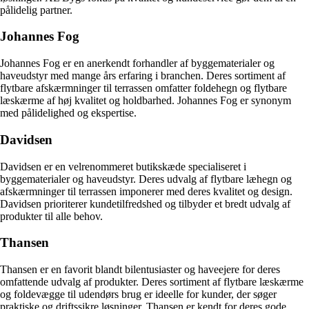
pålidelig partner.
Johannes Fog
Johannes Fog er en anerkendt forhandler af byggematerialer og
haveudstyr med mange års erfaring i branchen. Deres sortiment af
flytbare afskærmninger til terrassen omfatter foldehegn og flytbare
læskærme af høj kvalitet og holdbarhed. Johannes Fog er synonym
med pålidelighed og ekspertise.
Davidsen
Davidsen er en velrenommeret butikskæde specialiseret i
byggematerialer og haveudstyr. Deres udvalg af flytbare læhegn og
afskærmninger til terrassen imponerer med deres kvalitet og design.
Davidsen prioriterer kundetilfredshed og tilbyder et bredt udvalg af
produkter til alle behov.
Thansen
Thansen er en favorit blandt bilentusiaster og haveejere for deres
omfattende udvalg af produkter. Deres sortiment af flytbare læskærme
og foldevægge til udendørs brug er ideelle for kunder, der søger
praktiske og driftssikre løsninger. Thansen er kendt for deres gode