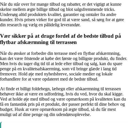
Når du står over for mange tilbud og rabatter, er det vigtigt at kunne
skelne mellem ægte billige tilbud og blot salgsfremmende tricks.
Undersøg altid produktets kvalitet, garantier og omtaler fra andre
kunder. Hvis prisen virker for god til at være sand, så sørg for at gøre
din research og vælg en pålidelig leverandør.
Vær sikker på at drage fordel af de bedste tilbud på
flytbar afskærmning til terrassen
Når du ønsker at forbedre din terrasse med en flytbar afskærmning,
kan det være fristende at købe det første og billigste produkt, du finder.
Men hvis du tager dig tid til at lede efter tilbud og salg, kan du spare
penge på en kvalitetsafskaerming, som vil bringe glæde i lang tid
fremover. Hold øje med nyhedsbreve, sociale medier og lokale
forhandlere for at være opdateret med de bedste tilbud.
At finde et billigt foldehegn, læhegn eller afskaermning til terrassen
behøver ikke at være en udfordring, hvis du ved, hvor du skal kigge.
Ved at holde øje med tilbud og være opmærksom på kvaliteten kan du
få en fantastisk pris på et produkt, der passer perfekt til dine behov og
budget. Husk at være opmærksom på ægte tilbud, så du får mest
muligt ud af dine penge og din udendørsoplevelse.