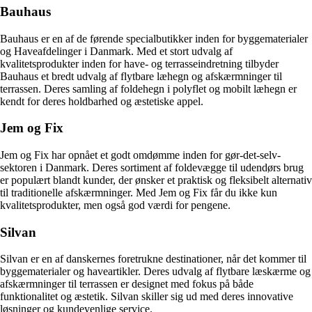
Bauhaus
Bauhaus er en af de førende specialbutikker inden for byggematerialer
og Haveafdelinger i Danmark. Med et stort udvalg af
kvalitetsprodukter inden for have- og terrasseindretning tilbyder
Bauhaus et bredt udvalg af flytbare læhegn og afskærmninger til
terrassen. Deres samling af foldehegn i polyflet og mobilt læhegn er
kendt for deres holdbarhed og æstetiske appel.
Jem og Fix
Jem og Fix har opnået et godt omdømme inden for gør-det-selv-
sektoren i Danmark. Deres sortiment af foldevægge til udendørs brug
er populært blandt kunder, der ønsker et praktisk og fleksibelt alternativ
til traditionelle afskærmninger. Med Jem og Fix får du ikke kun
kvalitetsprodukter, men også god værdi for pengene.
Silvan
Silvan er en af danskernes foretrukne destinationer, når det kommer til
byggematerialer og haveartikler. Deres udvalg af flytbare læskærme og
afskærmninger til terrassen er designet med fokus på både
funktionalitet og æstetik. Silvan skiller sig ud med deres innovative
løsninger og kundevenlige service.