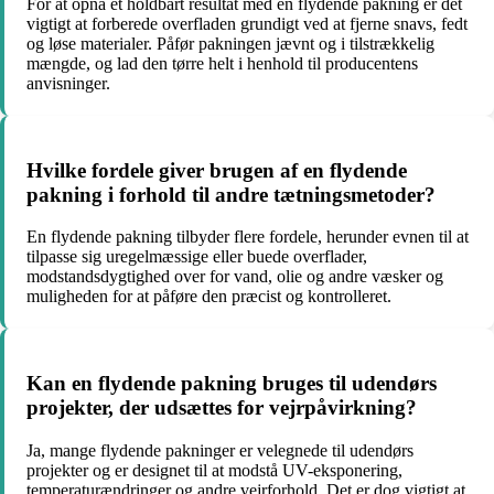
For at opnå et holdbart resultat med en flydende pakning er det
vigtigt at forberede overfladen grundigt ved at fjerne snavs, fedt
og løse materialer. Påfør pakningen jævnt og i tilstrækkelig
mængde, og lad den tørre helt i henhold til producentens
anvisninger.
Hvilke fordele giver brugen af en flydende
pakning i forhold til andre tætningsmetoder?
En flydende pakning tilbyder flere fordele, herunder evnen til at
tilpasse sig uregelmæssige eller buede overflader,
modstandsdygtighed over for vand, olie og andre væsker og
muligheden for at påføre den præcist og kontrolleret.
Kan en flydende pakning bruges til udendørs
projekter, der udsættes for vejrpåvirkning?
Ja, mange flydende pakninger er velegnede til udendørs
projekter og er designet til at modstå UV-eksponering,
temperaturændringer og andre vejrforhold. Det er dog vigtigt at