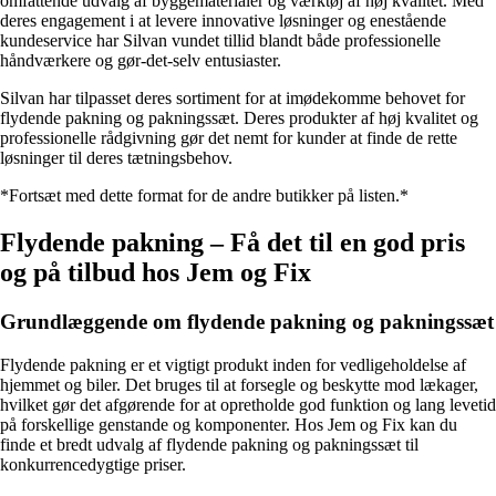
omfattende udvalg af byggematerialer og værktøj af høj kvalitet. Med
deres engagement i at levere innovative løsninger og enestående
kundeservice har Silvan vundet tillid blandt både professionelle
håndværkere og gør-det-selv entusiaster.
Silvan har tilpasset deres sortiment for at imødekomme behovet for
flydende pakning og pakningssæt. Deres produkter af høj kvalitet og
professionelle rådgivning gør det nemt for kunder at finde de rette
løsninger til deres tætningsbehov.
*Fortsæt med dette format for de andre butikker på listen.*
Flydende pakning – Få det til en god pris
og på tilbud hos Jem og Fix
Grundlæggende om flydende pakning og pakningssæt
Flydende pakning er et vigtigt produkt inden for vedligeholdelse af
hjemmet og biler. Det bruges til at forsegle og beskytte mod lækager,
hvilket gør det afgørende for at opretholde god funktion og lang levetid
på forskellige genstande og komponenter. Hos Jem og Fix kan du
finde et bredt udvalg af flydende pakning og pakningssæt til
konkurrencedygtige priser.