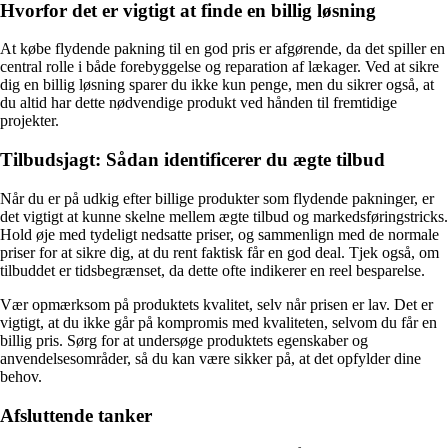
Hvorfor det er vigtigt at finde en billig løsning
At købe flydende pakning til en god pris er afgørende, da det spiller en
central rolle i både forebyggelse og reparation af lækager. Ved at sikre
dig en billig løsning sparer du ikke kun penge, men du sikrer også, at
du altid har dette nødvendige produkt ved hånden til fremtidige
projekter.
Tilbudsjagt: Sådan identificerer du ægte tilbud
Når du er på udkig efter billige produkter som flydende pakninger, er
det vigtigt at kunne skelne mellem ægte tilbud og markedsføringstricks.
Hold øje med tydeligt nedsatte priser, og sammenlign med de normale
priser for at sikre dig, at du rent faktisk får en god deal. Tjek også, om
tilbuddet er tidsbegrænset, da dette ofte indikerer en reel besparelse.
Vær opmærksom på produktets kvalitet, selv når prisen er lav. Det er
vigtigt, at du ikke går på kompromis med kvaliteten, selvom du får en
billig pris. Sørg for at undersøge produktets egenskaber og
anvendelsesområder, så du kan være sikker på, at det opfylder dine
behov.
Afsluttende tanker