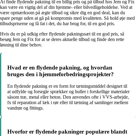
At finde flydende pakning til en billig pris og på tilbud hos Jem og Fix
kan være en vigtig del af din hjemme- eller bilvedligeholdelse. Ved at
være opmærksom på ægte tilbud og sikre dig en god deal, kan du
spare penge uden at gå på kompromis med kvaliteten. Så hold øje med
tilbudspriserne og få fat i det, du har brug for, til en god pris.
Hvis du er på udkig efter flydende pakningssæt til en god pris, så
besøg Jem og Fix for at se deres aktuelle tilbud og finde den rette
løsning til dine behov.
Hvad er en flydende pakning, og hvordan
bruges den i hjemmeforbedringsprojekter?
En flydende pakning er en form for tætningsmiddel designet til
at udfylde og forsegle sprækker og huller i forskellige materialer
såsom træ, metal eller beton. Den anvendes ofte i VVS-arbejde,
fx til reparation af læk i rør eller til tætning af samlinger mellem
vandrør og fittings.
Hvorfor er flydende pakninger populære blandt