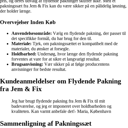
pris, og deres udvalg af flydende pakninger skuffer ikke. Med et
pakningssæt fra Jem & Fix kan du være sikker på en pålidelig løsning,
der holder længe.
Overvejelser Inden Køb
Anvendelsesområde:
Vælg en flydende pakning, der passer til
det specifikke formål, du har brug for den til.
Materiale:
Tjek, om pakningssættet er kompatibelt med de
materialer, du ønsker at forsegle.
Holdbarhed:
Undersøg, hvor længe den flydende pakning
forventes at vare for at sikre et langvarigt resultat.
Brugsanvisning:
Vær sikker på at følge producentens
anvisninger for bedste resultat.
Kundeanmeldelser om Flydende Pakning
fra Jem & Fix
Jeg har brugt flydende pakning fra Jem & Fix til mit
badeværelse, og jeg er imponeret over holdbarheden og
kvaliteten. Kan varmt anbefale det!- Maria, København
Sammenligning af Pakningssæt