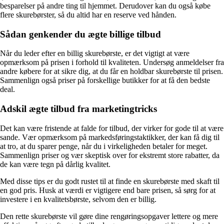
besparelser på andre ting til hjemmet. Derudover kan du også købe
flere skurebørster, så du altid har en reserve ved hånden.
Sådan genkender du ægte billige tilbud
Når du leder efter en billig skurebørste, er det vigtigt at være
opmærksom på prisen i forhold til kvaliteten. Undersøg anmeldelser fra
andre købere for at sikre dig, at du får en holdbar skurebørste til prisen.
Sammenlign også priser på forskellige butikker for at få den bedste
deal.
Adskil ægte tilbud fra marketingtricks
Det kan være fristende at falde for tilbud, der virker for gode til at være
sande. Vær opmærksom på markedsføringstaktikker, der kan få dig til
at tro, at du sparer penge, når du i virkeligheden betaler for meget.
Sammenlign priser og vær skeptisk over for ekstremt store rabatter, da
de kan være tegn på dårlig kvalitet.
Med disse tips er du godt rustet til at finde en skurebørste med skaft til
en god pris. Husk at værdi er vigtigere end bare prisen, så sørg for at
investere i en kvalitetsbørste, selvom den er billig.
Den rette skurebørste vil gøre dine rengøringsopgaver lettere og mere