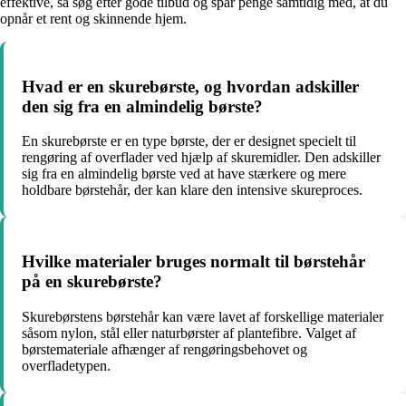
effektive, så søg efter gode tilbud og spar penge samtidig med, at du
opnår et rent og skinnende hjem.
Hvad er en skurebørste, og hvordan adskiller
den sig fra en almindelig børste?
En skurebørste er en type børste, der er designet specielt til
rengøring af overflader ved hjælp af skuremidler. Den adskiller
sig fra en almindelig børste ved at have stærkere og mere
holdbare børstehår, der kan klare den intensive skureproces.
Hvilke materialer bruges normalt til børstehår
på en skurebørste?
Skurebørstens børstehår kan være lavet af forskellige materialer
såsom nylon, stål eller naturbørster af plantefibre. Valget af
børstemateriale afhænger af rengøringsbehovet og
overfladetypen.