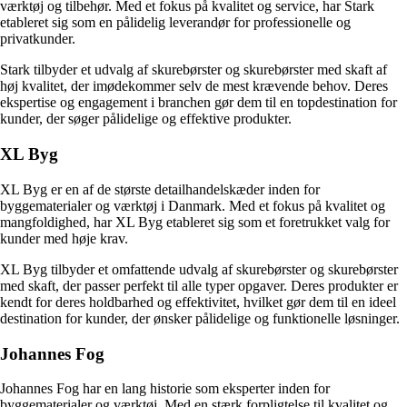
værktøj og tilbehør. Med et fokus på kvalitet og service, har Stark
etableret sig som en pålidelig leverandør for professionelle og
privatkunder.
Stark tilbyder et udvalg af skurebørster og skurebørster med skaft af
høj kvalitet, der imødekommer selv de mest krævende behov. Deres
ekspertise og engagement i branchen gør dem til en topdestination for
kunder, der søger pålidelige og effektive produkter.
XL Byg
XL Byg er en af de største detailhandelskæder inden for
byggematerialer og værktøj i Danmark. Med et fokus på kvalitet og
mangfoldighed, har XL Byg etableret sig som et foretrukket valg for
kunder med høje krav.
XL Byg tilbyder et omfattende udvalg af skurebørster og skurebørster
med skaft, der passer perfekt til alle typer opgaver. Deres produkter er
kendt for deres holdbarhed og effektivitet, hvilket gør dem til en ideel
destination for kunder, der ønsker pålidelige og funktionelle løsninger.
Johannes Fog
Johannes Fog har en lang historie som eksperter inden for
byggematerialer og værktøj. Med en stærk forpligtelse til kvalitet og