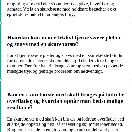
rengøring af overflader såsom terrassegulve, havefliser og
garager. Vælg en skurebørste med holdbare børstehår og et
egnet skuremiddel til udendørs brug.
Hvordan kan man effektivt fjerne svære pletter
og snavs med en skurebørste?
For at fjerne svære pletter og snavs med en skurebørste bør du
først anvende et egnet skuremiddel og lade det virke i nogle
minutter. Derefter kan du bruge skurebørsten med en passende
mængde tryk og gentage processen om nødvendigt.
Kan en skurebørste med skaft bruges på lodrette
overflader, og hvordan opnår man bedst mulige
resultater?
En skurebørste med skaft kan bruges på lodrette overflader ved
at arbejde oppefra og ned, så snavset og skummet løber nedad.
Brug en passende mængde vand og skuremiddel samt juster