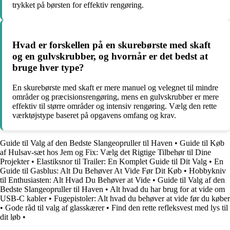
trykket på børsten for effektiv rengøring.
Hvad er forskellen på en skurebørste med skaft
og en gulvskrubber, og hvornår er det bedst at
bruge hver type?
En skurebørste med skaft er mere manuel og velegnet til mindre
områder og præcisionsrengøring, mens en gulvskrubber er mere
effektiv til større områder og intensiv rengøring. Vælg den rette
værktøjstype baseret på opgavens omfang og krav.
Guide til Valg af den Bedste Slangeopruller til Haven
•
Guide til Køb
af Hulsav-sæt hos Jem og Fix: Vælg det Rigtige Tilbehør til Dine
Projekter
•
Elastiksnor til Trailer: En Komplet Guide til Dit Valg
•
En
Guide til Gasblus: Alt Du Behøver At Vide Før Dit Køb
•
Hobbykniv
til Enthusiasten: Alt Hvad Du Behøver at Vide
•
Guide til Valg af den
Bedste Slangeopruller til Haven
•
Alt hvad du har brug for at vide om
USB-C kabler
•
Fugepistoler: Alt hvad du behøver at vide før du køber
•
Gode råd til valg af glasskærer
•
Find den rette refleksvest med lys til
dit løb
•