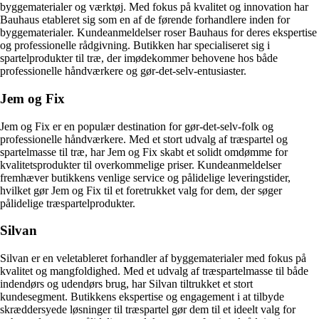
byggematerialer og værktøj. Med fokus på kvalitet og innovation har
Bauhaus etableret sig som en af de førende forhandlere inden for
byggematerialer. Kundeanmeldelser roser Bauhaus for deres ekspertise
og professionelle rådgivning. Butikken har specialiseret sig i
spartelprodukter til træ, der imødekommer behovene hos både
professionelle håndværkere og gør-det-selv-entusiaster.
Jem og Fix
Jem og Fix er en populær destination for gør-det-selv-folk og
professionelle håndværkere. Med et stort udvalg af træspartel og
spartelmasse til træ, har Jem og Fix skabt et solidt omdømme for
kvalitetsprodukter til overkommelige priser. Kundeanmeldelser
fremhæver butikkens venlige service og pålidelige leveringstider,
hvilket gør Jem og Fix til et foretrukket valg for dem, der søger
pålidelige træspartelprodukter.
Silvan
Silvan er en veletableret forhandler af byggematerialer med fokus på
kvalitet og mangfoldighed. Med et udvalg af træspartelmasse til både
indendørs og udendørs brug, har Silvan tiltrukket et stort
kundesegment. Butikkens ekspertise og engagement i at tilbyde
skræddersyede løsninger til træspartel gør dem til et ideelt valg for