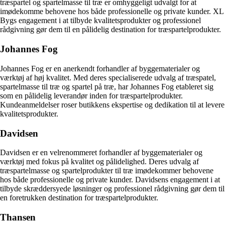
træspartel og spartelmasse til træ er omhyggeligt udvalgt for at
imødekomme behovene hos både professionelle og private kunder. XL
Bygs engagement i at tilbyde kvalitetsprodukter og professionel
rådgivning gør dem til en pålidelig destination for træspartelprodukter.
Johannes Fog
Johannes Fog er en anerkendt forhandler af byggematerialer og
værktøj af høj kvalitet. Med deres specialiserede udvalg af træspatel,
spartelmasse til træ og spartel på træ, har Johannes Fog etableret sig
som en pålidelig leverandør inden for træspartelprodukter.
Kundeanmeldelser roser butikkens ekspertise og dedikation til at levere
kvalitetsprodukter.
Davidsen
Davidsen er en velrenommeret forhandler af byggematerialer og
værktøj med fokus på kvalitet og pålidelighed. Deres udvalg af
træspartelmasse og spartelprodukter til træ imødekommer behovene
hos både professionelle og private kunder. Davidsens engagement i at
tilbyde skræddersyede løsninger og professionel rådgivning gør dem til
en foretrukken destination for træspartelprodukter.
Thansen