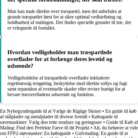
Man kan male direkte over træspartel, men det anbefales at
grunde træspartlet først for at sikre optimal vedhæftning og
holdbarhed af malingen. Der findes specielle grunder til træ, der
er velegnede til formålet.
Hvordan vedligeholder man træspartlede
overflader for at forlænge deres levetid og
udseende?
Vedligeholdelse af træspartlede overflader inkluderer
regelmæssig rengøring, beskyttelse mod direkte sollys og fugt
samt reparation af eventuelle skader eller revner hurtigt for at
bevare træoverfladens udseende og funktion.
En Nybegynderguide til at Vælge de Rigtige Skruer
•
En guide til køb
af stålplader og metalplader til diverse formål
•
Købsguide til
savemaskiner: Vælg den rette rundsav og geringssav
•
Guide til Køb af
Maling: Find den Perfekte Farve til dit Projekt
•
Alt, du behøver at vide
om FFP2-støvmasker: En købsguide
•
Gulvmaling: En guide til at