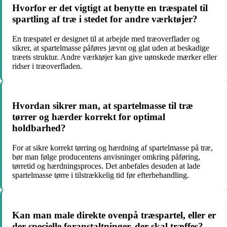
Hvorfor er det vigtigt at benytte en træspatel til
spartling af træ i stedet for andre værktøjer?
En træspatel er designet til at arbejde med træoverflader og
sikrer, at spartelmasse påføres jævnt og glat uden at beskadige
træets struktur. Andre værktøjer kan give uønskede mærker eller
ridser i træoverfladen.
Hvordan sikrer man, at spartelmasse til træ
tørrer og hærder korrekt for optimal
holdbarhed?
For at sikre korrekt tørring og hærdning af spartelmasse på træ,
bør man følge producentens anvisninger omkring påføring,
tørretid og hærdningsproces. Det anbefales desuden at lade
spartelmasse tørre i tilstrækkelig tid før efterbehandling.
Kan man male direkte ovenpå træspartel, eller er
der specielle foranstaltninger, der skal træffes?