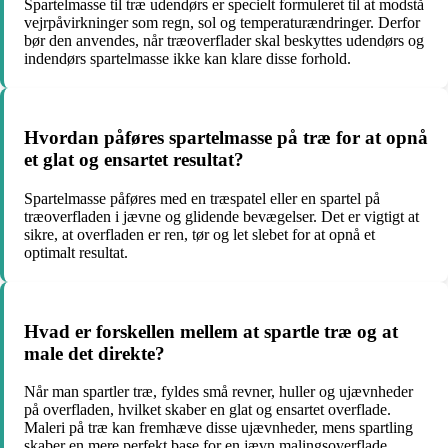
Spartelmasse til træ udendørs er specielt formuleret til at modstå
vejrpåvirkninger som regn, sol og temperaturændringer. Derfor
bør den anvendes, når træoverflader skal beskyttes udendørs og
indendørs spartelmasse ikke kan klare disse forhold.
Hvordan påføres spartelmasse på træ for at opnå
et glat og ensartet resultat?
Spartelmasse påføres med en træspatel eller en spartel på
træoverfladen i jævne og glidende bevægelser. Det er vigtigt at
sikre, at overfladen er ren, tør og let slebet for at opnå et
optimalt resultat.
Hvad er forskellen mellem at spartle træ og at
male det direkte?
Når man spartler træ, fyldes små revner, huller og ujævnheder
på overfladen, hvilket skaber en glat og ensartet overflade.
Maleri på træ kan fremhæve disse ujævnheder, mens spartling
skaber en mere perfekt base for en jævn malingsoverflade.