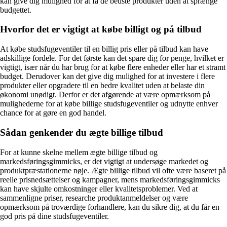
kan give dig mulighed for at få de bedste produkter uden at sprænge
budgettet.
Hvorfor det er vigtigt at købe billigt og på tilbud
At købe studsfugeventiler til en billig pris eller på tilbud kan have
adskillige fordele. For det første kan det spare dig for penge, hvilket er
vigtigt, især når du har brug for at købe flere enheder eller har et stramt
budget. Derudover kan det give dig mulighed for at investere i flere
produkter eller opgradere til en bedre kvalitet uden at belaste din
økonomi unødigt. Derfor er det afgørende at være opmærksom på
mulighederne for at købe billige studsfugeventiler og udnytte enhver
chance for at gøre en god handel.
Sådan genkender du ægte billige tilbud
For at kunne skelne mellem ægte billige tilbud og
markedsføringsgimmicks, er det vigtigt at undersøge markedet og
produktpræstationerne nøje. Ægte billige tilbud vil ofte være baseret på
reelle prisnedsættelser og kampagner, mens markedsføringsgimmicks
kan have skjulte omkostninger eller kvalitetsproblemer. Ved at
sammenligne priser, researche produktanmeldelser og være
opmærksom på troværdige forhandlere, kan du sikre dig, at du får en
god pris på dine studsfugeventiler.