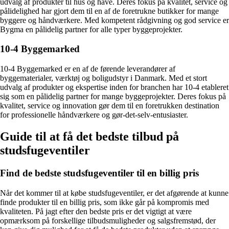
udvalg af produkter til hus og have. Deres fokus på kvalitet, service og
pålidelighed har gjort dem til en af de foretrukne butikker for mange
byggere og håndværkere. Med kompetent rådgivning og god service er
Bygma en pålidelig partner for alle typer byggeprojekter.
10-4 Byggemarked
10-4 Byggemarked er en af de førende leverandører af
byggematerialer, værktøj og boligudstyr i Danmark. Med et stort
udvalg af produkter og ekspertise inden for branchen har 10-4 etableret
sig som en pålidelig partner for mange byggeprojekter. Deres fokus på
kvalitet, service og innovation gør dem til en foretrukken destination
for professionelle håndværkere og gør-det-selv-entusiaster.
Guide til at få det bedste tilbud på
studsfugeventiler
Find de bedste studsfugeventiler til en billig pris
Når det kommer til at købe studsfugeventiler, er det afgørende at kunne
finde produkter til en billig pris, som ikke går på kompromis med
kvaliteten. På jagt efter den bedste pris er det vigtigt at være
opmærksom på forskellige tilbudsmuligheder og salgsfremstød, der