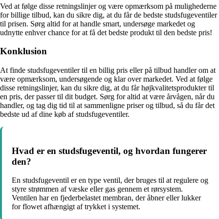
Ved at følge disse retningslinjer og være opmærksom på mulighederne
for billige tilbud, kan du sikre dig, at du får de bedste studsfugeventiler
til prisen. Sørg altid for at handle smart, undersøge markedet og
udnytte enhver chance for at få det bedste produkt til den bedste pris!
Konklusion
At finde studsfugeventiler til en billig pris eller på tilbud handler om at
være opmærksom, undersøgende og klar over markedet. Ved at følge
disse retningslinjer, kan du sikre dig, at du får højkvalitetsprodukter til
en pris, der passer til dit budget. Sørg for altid at være årvågen, når du
handler, og tag dig tid til at sammenligne priser og tilbud, så du får det
bedste ud af dine køb af studsfugeventiler.
Hvad er en studsfugeventil, og hvordan fungerer
den?
En studsfugeventil er en type ventil, der bruges til at regulere og
styre strømmen af væske eller gas gennem et rørsystem.
Ventilen har en fjederbelastet membran, der åbner eller lukker
for flowet afhængigt af trykket i systemet.