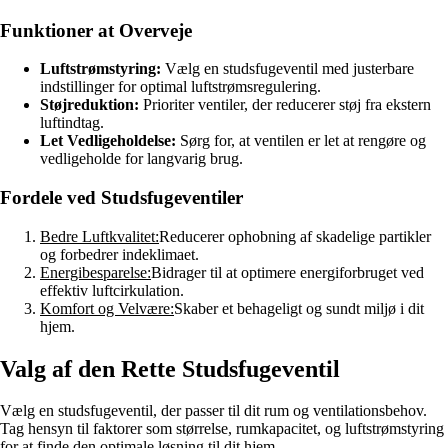
Funktioner at Overveje
Luftstrømstyring:
Vælg en studsfugeventil med justerbare
indstillinger for optimal luftstrømsregulering.
Støjreduktion:
Prioriter ventiler, der reducerer støj fra ekstern
luftindtag.
Let Vedligeholdelse:
Sørg for, at ventilen er let at rengøre og
vedligeholde for langvarig brug.
Fordele ved Studsfugeventiler
Bedre Luftkvalitet:
Reducerer ophobning af skadelige partikler
og forbedrer indeklimaet.
Energibesparelse:
Bidrager til at optimere energiforbruget ved
effektiv luftcirkulation.
Komfort og Velvære:
Skaber et behageligt og sundt miljø i dit
hjem.
Valg af den Rette Studsfugeventil
Vælg en studsfugeventil, der passer til dit rum og ventilationsbehov.
Tag hensyn til faktorer som størrelse, rumkapacitet, og luftstrømstyring
for at finde den optimale løsning til dit hjem.