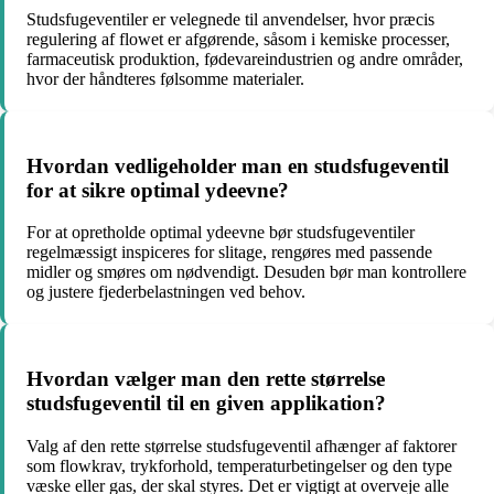
Studsfugeventiler er velegnede til anvendelser, hvor præcis
regulering af flowet er afgørende, såsom i kemiske processer,
farmaceutisk produktion, fødevareindustrien og andre områder,
hvor der håndteres følsomme materialer.
Hvordan vedligeholder man en studsfugeventil
for at sikre optimal ydeevne?
For at opretholde optimal ydeevne bør studsfugeventiler
regelmæssigt inspiceres for slitage, rengøres med passende
midler og smøres om nødvendigt. Desuden bør man kontrollere
og justere fjederbelastningen ved behov.
Hvordan vælger man den rette størrelse
studsfugeventil til en given applikation?
Valg af den rette størrelse studsfugeventil afhænger af faktorer
som flowkrav, trykforhold, temperaturbetingelser og den type
væske eller gas, der skal styres. Det er vigtigt at overveje alle