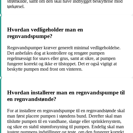
strømkilde, samt om den skal have indbygget beskyttelse mod
tørkørsel.
Hvordan vedligeholder man en
regnvandspumpe?
Regnvandspumper kræver generelt minimal vedligeholdelse.
Det anbefales dog at kontrollere og rengøre pumpen
regelmæssigt for snavs eller grus, samt at sikre, at pumpen
fungerer korrekt og ikke er tilstoppet. Det er også vigtigt at
beskytte pumpen mod frost om vinteren.
Hvordan installerer man en regnvandspumpe til
en regnvandstønde?
For at installere en regnvandspumpe til en regnvandstønde skal
man først placere pumpen i støndens bund. Derefter skal man
tilslutte pumpen til en vandhane, slange eller sprinklersystem,
og sikre en stabil strømforsyning til pumpen. Endelig skal man
justere pumpens indstillinger og teste, om den fungerer korrekt.