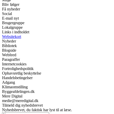
Bliv følger
Få nyheder
Social
E-mail nyt
Brugergruppe
Lokalgruppe
Links i indholdet
Websitekort
Nyheder
Bibliotek
Blogside
Webfeed
Paragraffer
Internetcookies
Fortrolighedspolitik
Ophavsretlig beskyttelse
Handelsbetingelser
Adgang
Klimaomstilling
Byggeafdelingen.dk
Mere Digital
medie@meredigital.dk
Tilmeld dig nyhedsbrevet
Nyhedsbrevet, du faktisk har lyst til at læse.