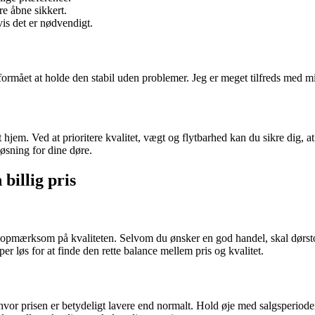
re åbne sikkert.
vis det er nødvendigt.
formået at holde den stabil uden problemer. Jeg er meget tilfreds med m
it hjem. Ved at prioritere kvalitet, vægt og flytbarhed kan du sikre dig, a
øsning for dine døre.
billig pris
 være opmærksom på kvaliteten. Selvom du ønsker en god handel, skal dør
r løs for at finde den rette balance mellem pris og kvalitet.
or prisen er betydeligt lavere end normalt. Hold øje med salgsperioder 