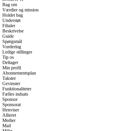
Bag om
Værdier og mission
Holdet bag
Understøt
Filialer
Beskrivelse
Guide
Spørgsmål
Vurdering
Ledige stillinger
Tip os
Deltager
Min profil
Abonnementsplan
Takster
Gevinster
Funktionaliteter
Fælles indsats
Sponsor
Sponsorat
Henviser
Allieret
Medier
Mail
Miljø