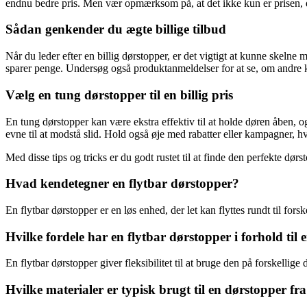
endnu bedre pris. Men vær opmærksom på, at det ikke kun er prisen, der
Sådan genkender du ægte billige tilbud
Når du leder efter en billig dørstopper, er det vigtigt at kunne skelne
sparer penge. Undersøg også produktanmeldelser for at se, om andre k
Vælg en tung dørstopper til en billig pris
En tung dørstopper kan være ekstra effektiv til at holde døren åben,
evne til at modstå slid. Hold også øje med rabatter eller kampagner, h
Med disse tips og tricks er du godt rustet til at finde den perfekte dørst
Hvad kendetegner en flytbar dørstopper?
En flytbar dørstopper er en løs enhed, der let kan flyttes rundt til for
Hvilke fordele har en flytbar dørstopper i forhold til 
En flytbar dørstopper giver fleksibilitet til at bruge den på forskelli
Hvilke materialer er typisk brugt til en dørstopper fr