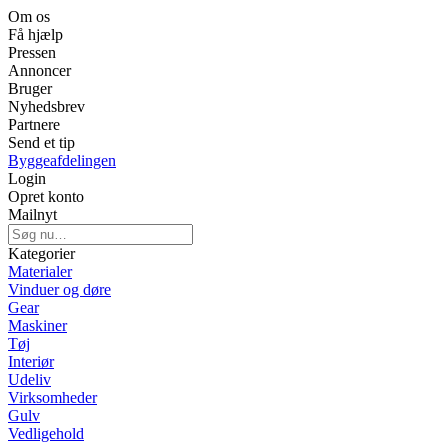
Om os
Få hjælp
Pressen
Annoncer
Bruger
Nyhedsbrev
Partnere
Send et tip
Byggeafdelingen
Login
Opret konto
Mailnyt
Kategorier
Materialer
Vinduer og døre
Gear
Maskiner
Tøj
Interiør
Udeliv
Virksomheder
Gulv
Vedligehold