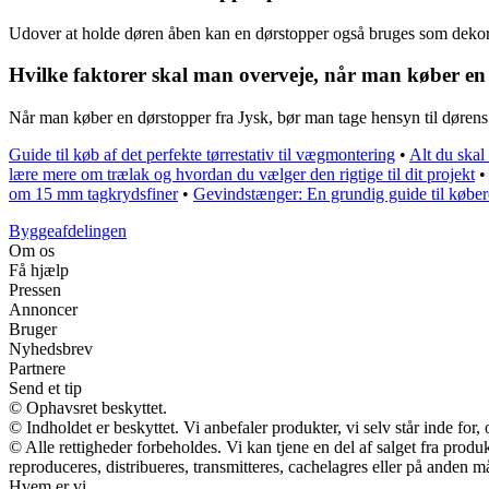
Udover at holde døren åben kan en dørstopper også bruges som dekoratio
Hvilke faktorer skal man overveje, når man køber en
Når man køber en dørstopper fra Jysk, bør man tage hensyn til dørens
Guide til køb af det perfekte tørrestativ til vægmontering
•
Alt du skal
lære mere om trælak og hvordan du vælger den rigtige til dit projekt
•
om 15 mm tagkrydsfiner
•
Gevindstænger: En grundig guide til køber
Byggeafdelingen
Om os
Få hjælp
Pressen
Annoncer
Bruger
Nyhedsbrev
Partnere
Send et tip
© Ophavsret beskyttet.
© Indholdet er beskyttet. Vi anbefaler produkter, vi selv står inde fo
© Alle rettigheder forbeholdes. Vi kan tjene en del af salget fra prod
reproduceres, distribueres, transmitteres, cachelagres eller på anden m
Hvem er vi