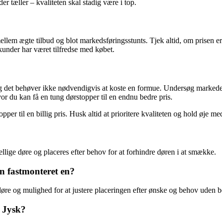
 tæller – kvaliteten skal stadig være i top.
 mellem ægte tilbud og blot markedsføringsstunts. Tjek altid, om prisen e
under har været tilfredse med købet.
 og det behøver ikke nødvendigvis at koste en formue. Undersøg markedet
vor du kan få en tung dørstopper til en endnu bedre pris.
opper til en billig pris. Husk altid at prioritere kvaliteten og hold øje me
skellige døre og placeres efter behov for at forhindre døren i at smække.
en fastmonteret en?
ge døre og mulighed for at justere placeringen efter ønske og behov uden 
a Jysk?