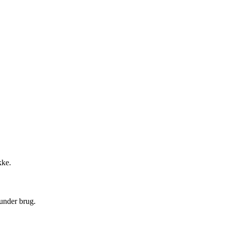
kke.
 under brug.