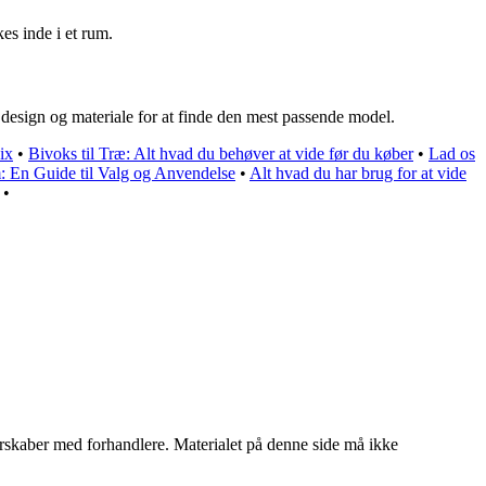
es inde i et rum.
design og materiale for at finde den mest passende model.
ix
•
Bivoks til Træ: Alt hvad du behøver at vide før du køber
•
Lad os
 En Guide til Valg og Anvendelse
•
Alt hvad du har brug for at vide
•
tnerskaber med forhandlere. Materialet på denne side må ikke