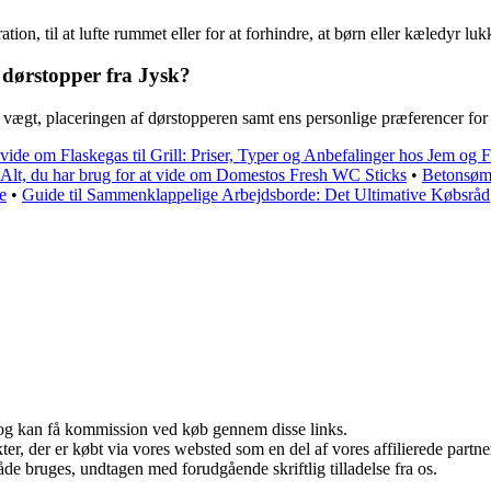
n, til at lufte rummet eller for at forhindre, at børn eller kæledyr lukk
 dørstopper fra Jysk?
 vægt, placeringen af dørstopperen samt ens personlige præferencer for 
 vide om Flaskegas til Grill: Priser, Typer og Anbefalinger hos Jem og F
Alt, du har brug for at vide om Domestos Fresh WC Sticks
•
Betonsøm:
e
•
Guide til Sammenklappelige Arbejdsborde: Det Ultimative Købsråd
r, og kan få kommission ved køb gennem disse links.
ukter, der er købt via vores websted som en del af vores affilierede par
åde bruges, undtagen med forudgående skriftlig tilladelse fra os.