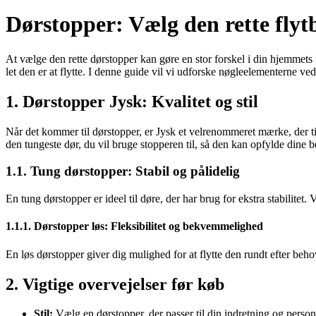
Dørstopper: Vælg den rette flyt
At vælge den rette dørstopper kan gøre en stor forskel i din hjemmets
let den er at flytte. I denne guide vil vi udforske nøgleelementerne ved
1. Dørstopper Jysk: Kvalitet og stil
Når det kommer til dørstopper, er Jysk et velrenommeret mærke, der til
den tungeste dør, du vil bruge stopperen til, så den kan opfylde dine 
1.1. Tung dørstopper: Stabil og pålidelig
En tung dørstopper er ideel til døre, der har brug for ekstra stabilitet.
1.1.1. Dørstopper løs: Fleksibilitet og bekvemmelighed
En løs dørstopper giver dig mulighed for at flytte den rundt efter behov
2. Vigtige overvejelser før køb
Stil:
Vælg en dørstopper, der passer til din indretning og person