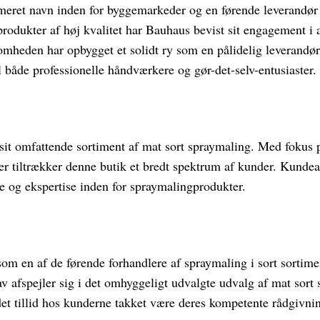
eret navn inden for byggemarkeder og en førende leverandør 
produkter af høj kvalitet har Bauhaus bevist sit engagement 
mheden har opbygget et solidt ry som en pålidelig leverandør
 både professionelle håndværkere og gør-det-selv-entusiaster.
sit omfattende sortiment af mat sort spraymaling. Med fokus p
er tiltrækker denne butik et bredt spektrum af kunder. Kunde
e og ekspertise inden for spraymalingprodukter.
 som en af de førende forhandlere af spraymaling i sort sortime
v afspejler sig i det omhyggeligt udvalgte udvalg af mat sort
det tillid hos kunderne takket være deres kompetente rådgivni