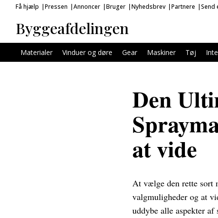
Få hjælp
Pressen
Annoncer
Bruger
Nyhedsbrev
Partnere
Send e
Byggeafdelingen
Materialer
Vinduer og døre
Gear
Maskiner
Tøj
Inte
Den Ulti
Spraymal
at vide
At vælge den rette sort 
valgmuligheder og at vid
uddybe alle aspekter af 