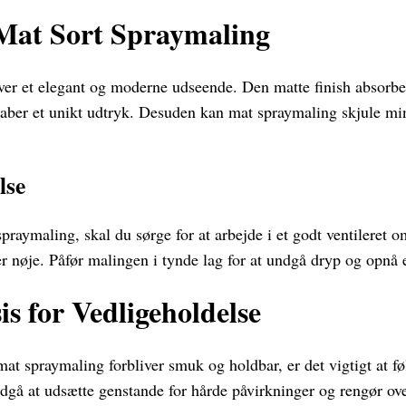
 Mat Sort Spraymaling
er et elegant og moderne udseende. Den matte finish absorbere
skaber et unikt udtryk. Desuden kan mat spraymaling skjule mi
lse
praymaling, skal du sørge for at arbejde i et godt ventileret 
 nøje. Påfør malingen i tynde lag for at undgå dryp og opnå e
is for Vedligeholdelse
t mat spraymaling forbliver smuk og holdbar, er det vigtigt at f
dgå at udsætte genstande for hårde påvirkninger og rengør ove