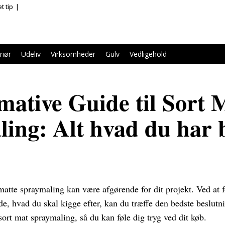
t tip
riør
Udeliv
Virksomheder
Gulv
Vedligehold
mative Guide til Sort 
ing: Alt hvad du har 
matte spraymaling kan være afgørende for dit projekt. Ved at f
e, hvad du skal kigge efter, kan du træffe den bedste beslutn
sort mat spraymaling, så du kan føle dig tryg ved dit køb.