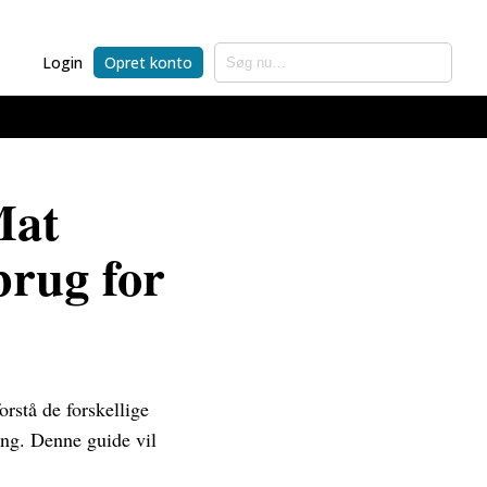
Login
Opret konto
Mat
brug for
orstå de forskellige
ing. Denne guide vil