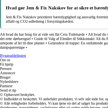
Hvad gør Jem & Fix Nakskov for at sikre et bæredyg
Jem & Fix Nakskov prioriterer bæredygtighed og ansvarlig forretni
affald og CO2-udledning i forsyningskæden.
Alt hvad du har brug for at vide om Ifø Cera Toiletsæde
•
Alt hvad du 
det rette dørhængsel
•
Guide til Valg af Elmåler til Stikkontakt: Alt du
urtepotte af ler til dine planter
•
Gelændere til trappe: En omfattende gui
dampspærretape
•
Byggeafdelingen
Om os
Få hjælp
Pressen
Annoncer
Bruger
Nyhedsbrev
Partnere
Send et tip
© Ophavsret beskyttet.
© Indholdet er beskyttet. Vi anbefaler produkter, vi selv står inde for
© Alle rettigheder forbeholdes. Vi kan tjene en del af salget fra produk
distribueres, transmitteres, cachelagres eller på anden måde bruges, und