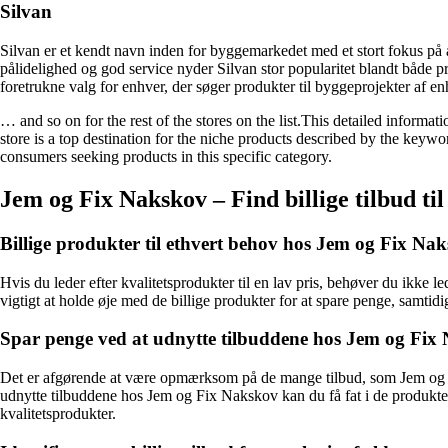
Silvan
Silvan er et kendt navn inden for byggemarkedet med et stort fokus p
pålidelighed og god service nyder Silvan stor popularitet blandt både p
foretrukne valg for enhver, der søger produkter til byggeprojekter af enh
… and so on for the rest of the stores on the list.This detailed informa
store is a top destination for the niche products described by the keyw
consumers seeking products in this specific category.
Jem og Fix Nakskov – Find billige tilbud til
Billige produkter til ethvert behov hos Jem og Fix Na
Hvis du leder efter kvalitetsprodukter til en lav pris, behøver du ikke 
vigtigt at holde øje med de billige produkter for at spare penge, samtidig
Spar penge ved at udnytte tilbuddene hos Jem og Fix
Det er afgørende at være opmærksom på de mange tilbud, som Jem og Fi
udnytte tilbuddene hos Jem og Fix Nakskov kan du få fat i de produkter, 
kvalitetsprodukter.