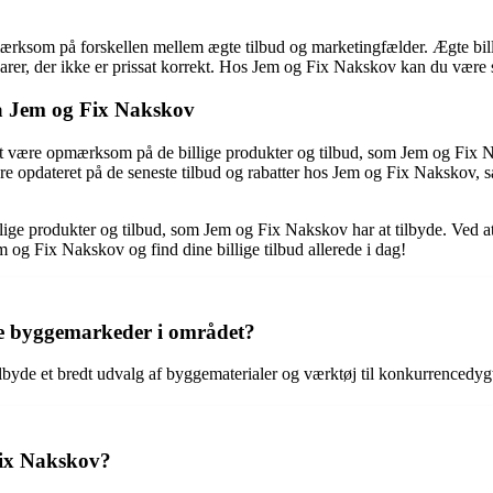
pmærksom på forskellen mellem ægte tilbud og marketingfælder. Ægte billi
rer, der ikke er prissat korrekt. Hos Jem og Fix Nakskov kan du være sik
fra Jem og Fix Nakskov
t at være opmærksom på de billige produkter og tilbud, som Jem og Fix Na
re opdateret på de seneste tilbud og rabatter hos Jem og Fix Nakskov, så
 produkter og tilbud, som Jem og Fix Nakskov har at tilbyde. Ved at ud
 og Fix Nakskov og find dine billige tilbud allerede i dag!
re byggemarkeder i området?
lbyde et bredt udvalg af byggematerialer og værktøj til konkurrencedyg
Fix Nakskov?