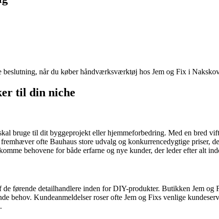
ge beslutning, når du køber håndværksværktøj hos Jem og Fix i Nakskov
r til din niche
skal bruge til dit byggeprojekt eller hjemmeforbedring. Med en bred vift
r fremhæver ofte Bauhaus store udvalg og konkurrencedygtige priser, der
ødekomme behovene for både erfarne og nye kunder, der leder efter alt i
 de førende detailhandlere inden for DIY-produkter. Butikken Jem og Fi
ende behov. Kundeanmeldelser roser ofte Jem og Fixs venlige kundeservi
.