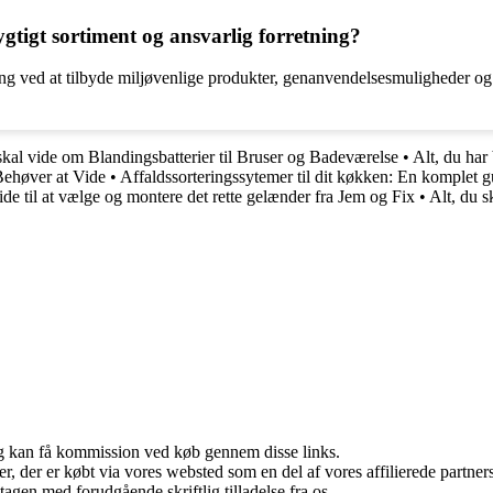
tigt sortiment og ansvarlig forretning?
ng ved at tilbyde miljøvenlige produkter, genanvendelsesmuligheder og 
skal vide om Blandingsbatterier til Bruser og Badeværelse
•
Alt, du har
 Behøver at Vide
•
Affaldssorteringssytemer til dit køkken: En komplet gu
de til at vælge og montere det rette gelænder fra Jem og Fix
•
Alt, du s
, og kan få kommission ved køb gennem disse links.
ter, der er købt via vores websted som en del af vores affilierede partn
tagen med forudgående skriftlig tilladelse fra os.