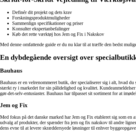
Definér dit projekt og dets krav
Forskningsproduktmuligheder
Sammenlign specifikationer og priser
Konsulter ekspertanbefalinger
Køb det rette værktøj hos Jem og Fix i Nakskov
Med denne omfattende guide er du nu klar til at træffe den bedst muli
En dybdegående oversigt over specialbutikke
Bauhaus
Bauhaus er en velrenommeret butik, der specialiserer sig i alt, hvad du 
stærkt ry i markedet for sin pålidelighed og kvalitet. Kundeanmeldelse
gør-det-selv-entusiaster. Bauhaus har tilpasset sit sortiment for at im
Jem og Fix
Med fokus på det danske marked har Jem og Fix etableret sig som en af
udvalg af produkter, der spænder fra jem og fix nakskov til andre lign
dens evne til at levere skræddersyede løsninger til enhver byggeopgave