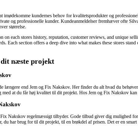
å at imødekomme kundernes behov for kvalitetsprodukter og professione
rivate og professionelle kunder. Kundeanmeldelser fremhæver ofte Silvan
ver størrelse.
tion on each stores history, reputation, customer reviews, and unique sel
ords. Each section offers a deep dive into what makes these stores stand
 dit næste projekt
kskov
lede længere end Jem og Fix Nakskov. Her finder du alt hvad du behøver ti
 med at du får høj kvalitet til dit projekt. Hos Jem og Fix Nakskov kan du
 Nakskov
x Nakskov regelmæssigt tilbyder. Gode tilbud giver dig mulighed for 
du har brug for til dit projekt, til en brøkdel af prisen. Det er en smar