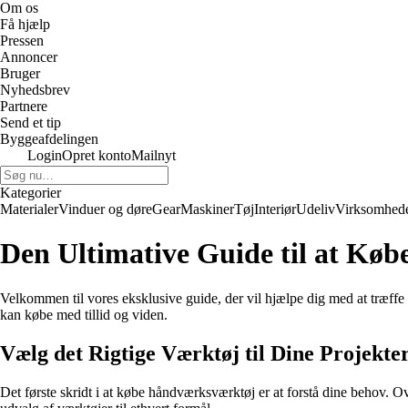
Om os
Få hjælp
Pressen
Annoncer
Bruger
Nyhedsbrev
Partnere
Send et tip
Byggeafdelingen
Login
Opret konto
Mailnyt
Kategorier
Materialer
Vinduer og døre
Gear
Maskiner
Tøj
Interiør
Udeliv
Virksomhed
Den Ultimative Guide til at Kø
Velkommen til vores eksklusive guide, der vil hjælpe dig med at træffe
kan købe med tillid og viden.
Vælg det Rigtige Værktøj til Dine Projekte
Det første skridt i at købe håndværksværktøj er at forstå dine behov. O