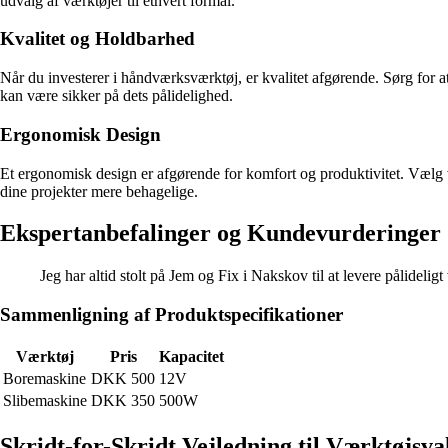
udvalg af værktøjer til ethvert formål.
Kvalitet og Holdbarhed
Når du investerer i håndværksværktøj, er kvalitet afgørende. Sørg for at
kan være sikker på dets pålidelighed.
Ergonomisk Design
Et ergonomisk design er afgørende for komfort og produktivitet. Vælg 
dine projekter mere behagelige.
Ekspertanbefalinger og Kundevurderinger
Jeg har altid stolt på Jem og Fix i Nakskov til at levere pålideligt
Sammenligning af Produktspecifikationer
Værktøj
Pris
Kapacitet
Boremaskine
DKK 500
12V
Slibemaskine
DKK 350
500W
Skridt-for-Skridt Vejledning til Værktøjsva