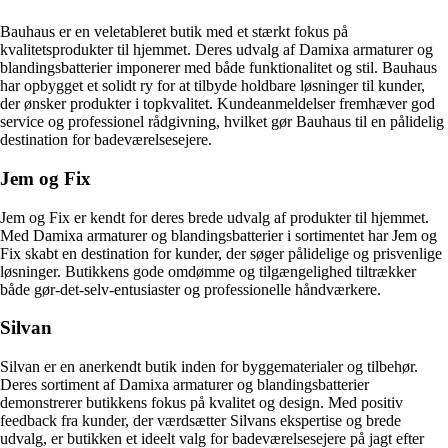
Bauhaus er en veletableret butik med et stærkt fokus på
kvalitetsprodukter til hjemmet. Deres udvalg af Damixa armaturer og
blandingsbatterier imponerer med både funktionalitet og stil. Bauhaus
har opbygget et solidt ry for at tilbyde holdbare løsninger til kunder,
der ønsker produkter i topkvalitet. Kundeanmeldelser fremhæver god
service og professionel rådgivning, hvilket gør Bauhaus til en pålidelig
destination for badeværelsesejere.
Jem og Fix
Jem og Fix er kendt for deres brede udvalg af produkter til hjemmet.
Med Damixa armaturer og blandingsbatterier i sortimentet har Jem og
Fix skabt en destination for kunder, der søger pålidelige og prisvenlige
løsninger. Butikkens gode omdømme og tilgængelighed tiltrækker
både gør-det-selv-entusiaster og professionelle håndværkere.
Silvan
Silvan er en anerkendt butik inden for byggematerialer og tilbehør.
Deres sortiment af Damixa armaturer og blandingsbatterier
demonstrerer butikkens fokus på kvalitet og design. Med positiv
feedback fra kunder, der værdsætter Silvans ekspertise og brede
udvalg, er butikken et ideelt valg for badeværelsesejere på jagt efter