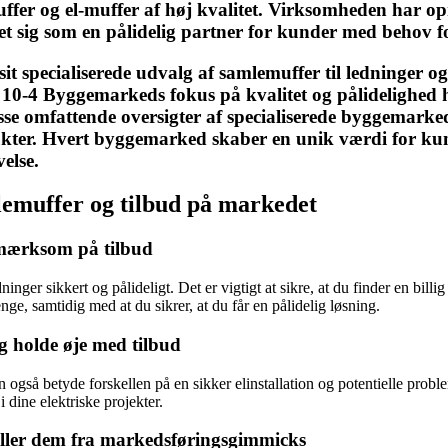
er og el-muffer af høj kvalitet. Virksomheden har opn
 sig som en pålidelig partner for kunder med behov for 
pecialiserede udvalg af samlemuffer til ledninger og 
0-4 Byggemarkeds fokus på kvalitet og pålidelighed har
se omfattende oversigter af specialiserede byggemarked
ukter. Hvert byggemarked skaber en unik værdi for kun
velse.
amlemuffer og tilbud på markedet
pmærksom på tilbud
nger sikkert og pålideligt. Det er vigtigt at sikre, at du finder en bill
ge, samtidig med at du sikrer, at du får en pålidelig løsning.
g holde øje med tilbud
an også betyde forskellen på en sikker elinstallation og potentielle prob
i dine elektriske projekter.
iller dem fra markedsføringsgimmicks