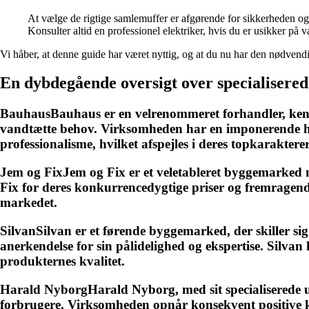
At vælge de rigtige samlemuffer er afgørende for sikkerheden og p
Konsulter altid en professionel elektriker, hvis du er usikker på va
Vi håber, at denne guide har været nyttig, og at du nu har den nødvendige
En dybdegående oversigt over specialiser
BauhausBauhaus er en velrenommeret forhandler, kendt f
vandtætte behov. Virksomheden har en imponerende hi
professionalisme, hvilket afspejles i deres topkarakter
Jem og FixJem og Fix er et veletableret byggemarked 
Fix for deres konkurrencedygtige priser og fremragend
markedet.
SilvanSilvan er et førende byggemarked, der skiller si
anerkendelse for sin pålidelighed og ekspertise. Silvan
produkternes kvalitet.
Harald NyborgHarald Nyborg, med sit specialiserede udva
forbrugere. Virksomheden opnår konsekvent positive 