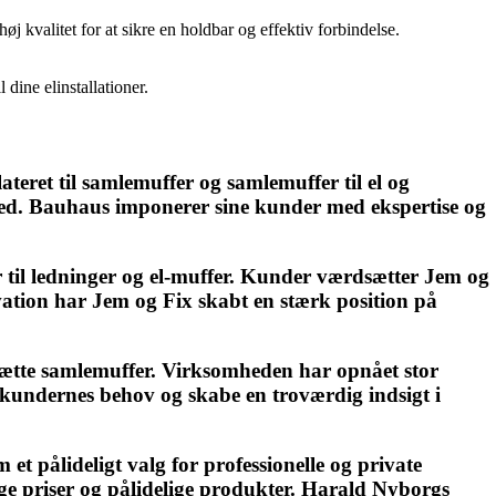
j kvalitet for at sikre en holdbar og effektiv forbindelse.
dine elinstallationer.
teret til samlemuffer og samlemuffer til el og
ed. Bauhaus imponerer sine kunder med ekspertise og
 til ledninger og el-muffer. Kunder værdsætter Jem og
vation har Jem og Fix skabt en stærk position på
dtætte samlemuffer. Virksomheden har opnået stor
e kundernes behov og skabe en troværdig indsigt i
t pålideligt valg for professionelle og private
e priser og pålidelige produkter. Harald Nyborgs