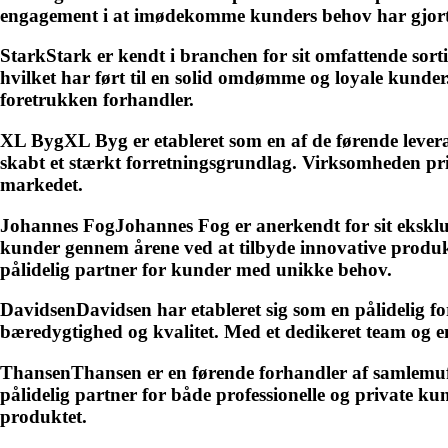
engagement i at imødekomme kunders behov har gjort 
StarkStark er kendt i branchen for sit omfattende sort
hvilket har ført til en solid omdømme og loyale kunder.
foretrukken forhandler.
XL BygXL Byg er etableret som en af de førende levera
skabt et stærkt forretningsgrundlag. Virksomheden prior
markedet.
Johannes FogJohannes Fog er anerkendt for sit eksklu
kunder gennem årene ved at tilbyde innovative produkt
pålidelig partner for kunder med unikke behov.
DavidsenDavidsen har etableret sig som en pålidelig for
bæredygtighed og kvalitet. Med et dedikeret team og 
ThansenThansen er en førende forhandler af samlemuffe
pålidelig partner for både professionelle og private k
produktet.