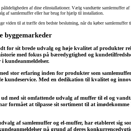
ålideligheden af dine elinstallationer. Vælg vandtætte samlemuffer af hø
lg af samlemuffer eller har brug for hjælp til installation.
 viden til at træffe den bedste beslutning, når du køber samlemuffer til 
ede byggemarkeder
or sit brede udvalg og høje kvalitet af produkter rela
storie med fokus på bæredygtighed og kundetilfredsh
er i kundeanmeldelser.
med stor erfaring inden for produkter som samlemuffer
e kundeservice. Med en dedikation til kvalitet og inno
g ud med sit omfattende udvalg af muffer til el og van
 har formået at tilpasse sit sortiment til at imødekomm
lg af samlemuffer og el-muffer, har etableret sig som e
kundeanmeldelser på grund af deres konkurrencedygtig