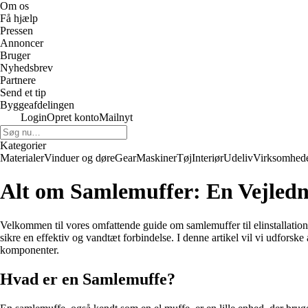
Om os
Få hjælp
Pressen
Annoncer
Bruger
Nyhedsbrev
Partnere
Send et tip
Byggeafdelingen
Login
Opret konto
Mailnyt
Kategorier
Materialer
Vinduer og døre
Gear
Maskiner
Tøj
Interiør
Udeliv
Virksomhed
Alt om Samlemuffer: En Vejledn
Velkommen til vores omfattende guide om samlemuffer til elinstallatione
sikre en effektiv og vandtæt forbindelse. I denne artikel vil vi udforsk
komponenter.
Hvad er en Samlemuffe?