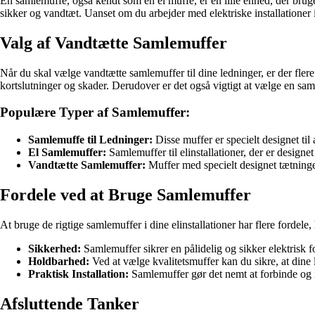
En samlemuffe, også kendt som en el muffe, er en lille enhed, der bruges 
sikker og vandtæt. Uanset om du arbejder med elektriske installationer i
Valg af Vandtætte Samlemuffer
Når du skal vælge vandtætte samlemuffer til dine ledninger, er der flere
kortslutninger og skader. Derudover er det også vigtigt at vælge en samle
Populære Typer af Samlemuffer:
Samlemuffe til Ledninger:
Disse muffer er specielt designet til 
El Samlemuffer:
Samlemuffer til elinstallationer, der er designe
Vandtætte Samlemuffer:
Muffer med specielt designet tætninge
Fordele ved at Bruge Samlemuffer
At bruge de rigtige samlemuffer i dine elinstallationer har flere fordele,
Sikkerhed:
Samlemuffer sikrer en pålidelig og sikker elektrisk f
Holdbarhed:
Ved at vælge kvalitetsmuffer kan du sikre, at dine
Praktisk Installation:
Samlemuffer gør det nemt at forbinde og i
Afsluttende Tanker