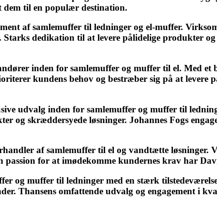
dem til en populær destination.
iment af samlemuffer til ledninger og el-muffer. Virkso
 Starks dedikation til at levere pålidelige produkter og
ndører inden for samlemuffer og muffer til el. Med et 
iterer kundens behov og bestræber sig på at levere påli
sive udvalg inden for samlemuffer og muffer til ledn
er og skræddersyede løsninger. Johannes Fogs engagemen
handler af samlemuffer til el og vandtætte løsninger. V
en passion for at imødekomme kundernes krav har David
r og muffer til ledninger med en stærk tilstedeværels
under. Thansens omfattende udvalg og engagement i kvali