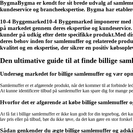
BygmaBygma er kendt for sit brede udvalg af samlemuff
kundeservice og brancheekspertise. Bygma har etableret
10-4 Byggemarked10-4 Byggemarked imponerer med sit s
på markedet gennem deres ekspertise og kundeservice. 1
kunder på udkig efter dette specifikke produkt.Med dis
deres behov inden for samlemuffer og relaterede prod
kvalitet og en ekspertise, der sikrer en positiv købsople
Den ultimative guide til at finde billige s
Undersøg markedet for billige samlemuffer og vær o
Samlemuffer er et afgørende produkt, når det kommer til at forbinde ledni
At kunne identificere tilbud på samlemuffer kan spare dig for mange pen
Hvorfor det er afgørende at købe billige samlemuffer o
At få fat i billige samlemuffer er ikke kun godt for din tegnebog, det k
lav pris eller på tilbud, bør du ikke tøve, da det kan gøre en stor forskel 
Sådan genkender du ægte billige samlemuffer og adsk