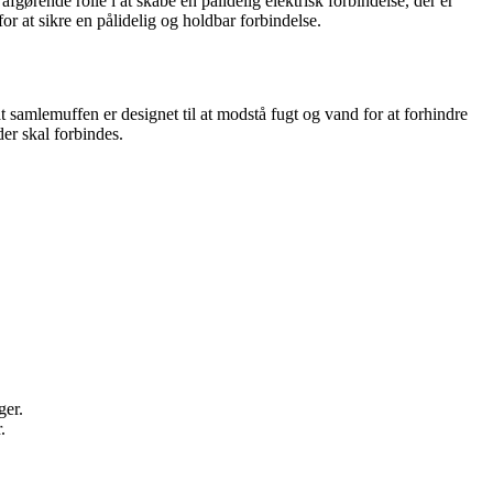
fgørende rolle i at skabe en pålidelig elektrisk forbindelse, der er
or at sikre en pålidelig og holdbar forbindelse.
at samlemuffen er designet til at modstå fugt og vand for at forhindre
der skal forbindes.
ger.
.