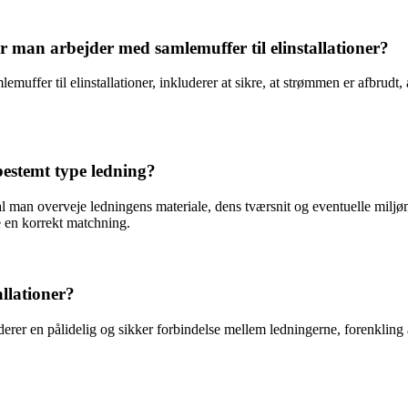
r man arbejder med samlemuffer til elinstallationer?
uffer til elinstallationer, inkluderer at sikre, at strømmen er afbrudt, 
bestemt type ledning?
kal man overveje ledningens materiale, dens tværsnit og eventuelle miljø
e en korrekt matchning.
allationer?
derer en pålidelig og sikker forbindelse mellem ledningerne, forenkling 