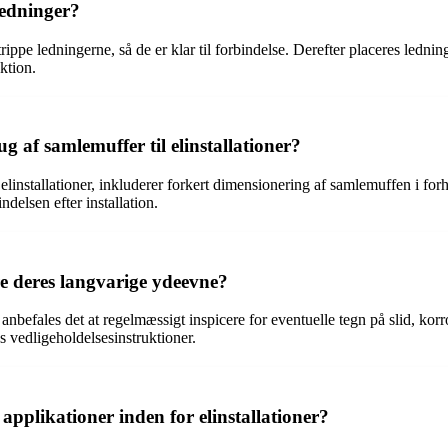
edninger?
ippe ledningerne, så de er klar til forbindelse. Derefter placeres ledni
nktion.
 af samlemuffer til elinstallationer?
linstallationer, inkluderer forkert dimensionering af samlemuffen i forho
indelsen efter installation.
e deres langvarige ydeevne?
befales det at regelmæssigt inspicere for eventuelle tegn på slid, korr
s vedligeholdelsesinstruktioner.
 applikationer inden for elinstallationer?