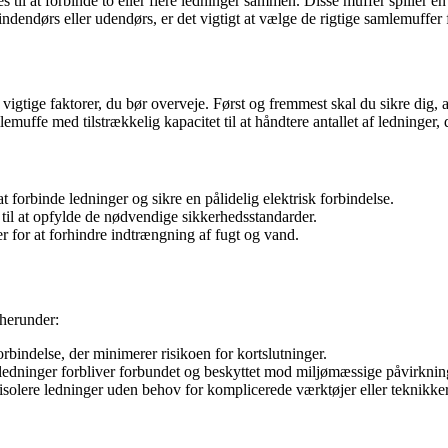
til at forbinde to eller flere ledninger sammen. Disse muffer spiller en a
ndendørs eller udendørs, er det vigtigt at vælge de rigtige samlemuffer f
 vigtige faktorer, du bør overveje. Først og fremmest skal du sikre dig, 
muffe med tilstrækkelig kapacitet til at håndtere antallet af ledninger, 
at forbinde ledninger og sikre en pålidelig elektrisk forbindelse.
t til at opfylde de nødvendige sikkerhedsstandarder.
r for at forhindre indtrængning af fugt og vand.
 herunder:
orbindelse, der minimerer risikoen for kortslutninger.
 ledninger forbliver forbundet og beskyttet mod miljømæssige påvirknin
solere ledninger uden behov for komplicerede værktøjer eller teknikker