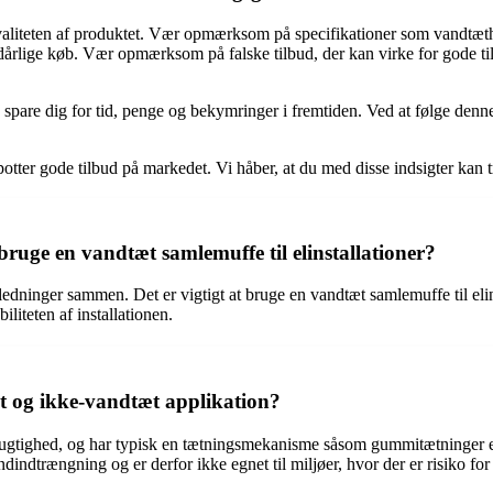
d kvaliteten af produktet. Vær opmærksom på specifikationer som vandtæ
å dårlige køb. Vær opmærksom på falske tilbud, der kan virke for gode ti
re dig for tid, penge og bekymringer i fremtiden. Ved at følge denne gu
otter gode tilbud på markedet. Vi håber, at du med disse indsigter kan t
bruge en vandtæt samlemuffe til elinstallationer?
e ledninger sammen. Det er vigtigt at bruge en vandtæt samlemuffe til elin
liteten af installationen.
æt og ikke-vandtæt applikation?
fugtighed, og har typisk en tætningsmekanisme såsom gummitætninger ell
dtrængning og er derfor ikke egnet til miljøer, hvor der er risiko for 