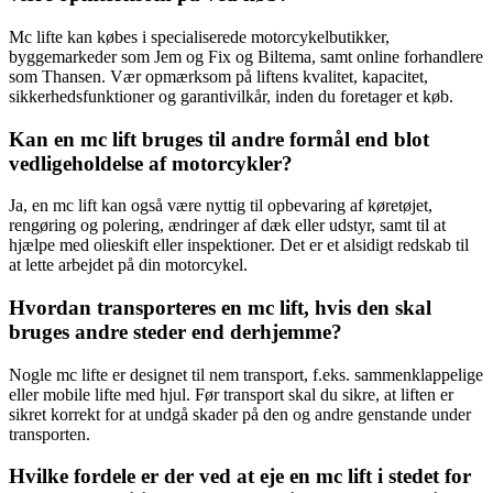
Mc lifte kan købes i specialiserede motorcykelbutikker,
byggemarkeder som Jem og Fix og Biltema, samt online forhandlere
som Thansen. Vær opmærksom på liftens kvalitet, kapacitet,
sikkerhedsfunktioner og garantivilkår, inden du foretager et køb.
Kan en mc lift bruges til andre formål end blot
vedligeholdelse af motorcykler?
Ja, en mc lift kan også være nyttig til opbevaring af køretøjet,
rengøring og polering, ændringer af dæk eller udstyr, samt til at
hjælpe med olieskift eller inspektioner. Det er et alsidigt redskab til
at lette arbejdet på din motorcykel.
Hvordan transporteres en mc lift, hvis den skal
bruges andre steder end derhjemme?
Nogle mc lifte er designet til nem transport, f.eks. sammenklappelige
eller mobile lifte med hjul. Før transport skal du sikre, at liften er
sikret korrekt for at undgå skader på den og andre genstande under
transporten.
Hvilke fordele er der ved at eje en mc lift i stedet for