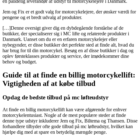
en pålidelig leverandør af udstyr til motorcykelejere i Danmark.
Jem og Fix er et godt valg for motorcykelejere, der ønsker værdi for
pengene og et bredt udvalg af produkter.
[…]Denne oversigt giver dig en dybdegående forståelse af de
butikker, der specialiserer sig i MC lifte og relaterede produkter i
Danmark. Uanset om du er en erfaren motorcykelejer eller
nybegynder, er disse butikker det perfekte sted at finde alt, hvad du
har brug for til din motorcykel. Besøg en af disse butikker i dag og
oplev førsteklasses produkter og service, der imødekommer dine
behov og budget.
Guide til at finde en billig motorcykellift:
Vigtigheden af at købe tilbud
Opdag de bedste tilbud på mc løfteudstyr
At finde en billig motorcykellift kan være afgørende for enhver
motorcykelentusiast. Nogle af de mest populære steder at finde
denne type udstyr inkluderer Jem og Fix, Biltema og Thansen. Disse
forhandlere tilbyder ofte gode tilbud på mc løfteudstyr, hvilket kan
hjælpe dig med at spare en betydelig mængde penge.