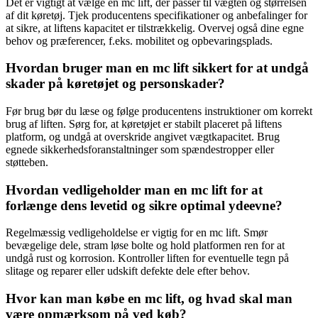
Det er vigtigt at vælge en mc lift, der passer til vægten og størrelsen
af dit køretøj. Tjek producentens specifikationer og anbefalinger for
at sikre, at liftens kapacitet er tilstrækkelig. Overvej også dine egne
behov og præferencer, f.eks. mobilitet og opbevaringsplads.
Hvordan bruger man en mc lift sikkert for at undgå
skader på køretøjet og personskader?
Før brug bør du læse og følge producentens instruktioner om korrekt
brug af liften. Sørg for, at køretøjet er stabilt placeret på liftens
platform, og undgå at overskride angivet vægtkapacitet. Brug
egnede sikkerhedsforanstaltninger som spændestropper eller
støtteben.
Hvordan vedligeholder man en mc lift for at
forlænge dens levetid og sikre optimal ydeevne?
Regelmæssig vedligeholdelse er vigtig for en mc lift. Smør
bevægelige dele, stram løse bolte og hold platformen ren for at
undgå rust og korrosion. Kontroller liften for eventuelle tegn på
slitage og reparer eller udskift defekte dele efter behov.
Hvor kan man købe en mc lift, og hvad skal man
være opmærksom på ved køb?