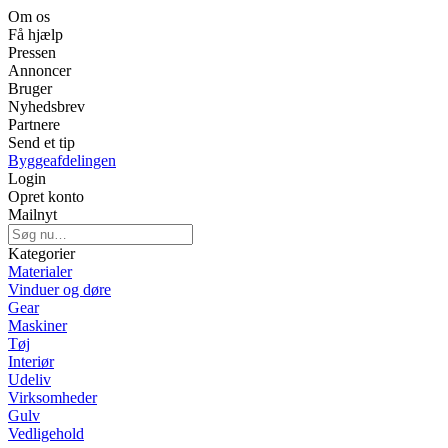
Om os
Få hjælp
Pressen
Annoncer
Bruger
Nyhedsbrev
Partnere
Send et tip
Byggeafdelingen
Login
Opret konto
Mailnyt
Kategorier
Materialer
Vinduer og døre
Gear
Maskiner
Tøj
Interiør
Udeliv
Virksomheder
Gulv
Vedligehold