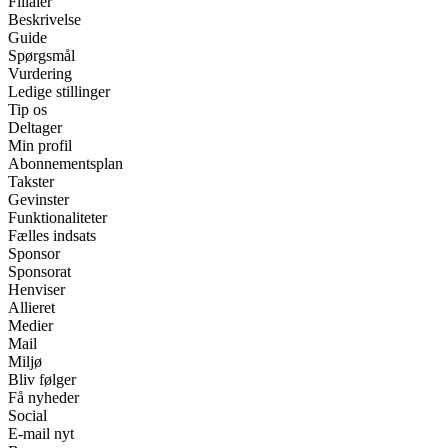
Filialer
Beskrivelse
Guide
Spørgsmål
Vurdering
Ledige stillinger
Tip os
Deltager
Min profil
Abonnementsplan
Takster
Gevinster
Funktionaliteter
Fælles indsats
Sponsor
Sponsorat
Henviser
Allieret
Medier
Mail
Miljø
Bliv følger
Få nyheder
Social
E-mail nyt