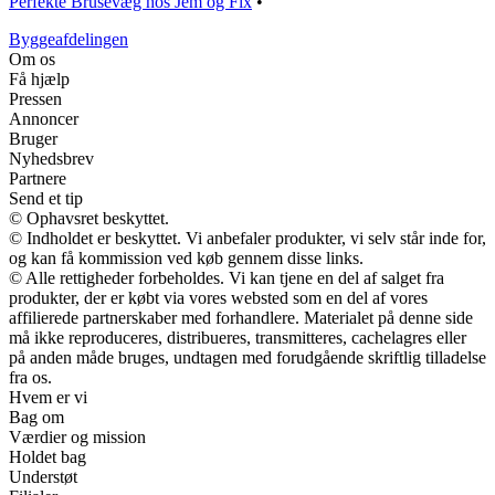
Perfekte Brusevæg hos Jem og Fix
•
Byggeafdelingen
Om os
Få hjælp
Pressen
Annoncer
Bruger
Nyhedsbrev
Partnere
Send et tip
© Ophavsret beskyttet.
© Indholdet er beskyttet. Vi anbefaler produkter, vi selv står inde for,
og kan få kommission ved køb gennem disse links.
© Alle rettigheder forbeholdes. Vi kan tjene en del af salget fra
produkter, der er købt via vores websted som en del af vores
affilierede partnerskaber med forhandlere. Materialet på denne side
må ikke reproduceres, distribueres, transmitteres, cachelagres eller
på anden måde bruges, undtagen med forudgående skriftlig tilladelse
fra os.
Hvem er vi
Bag om
Værdier og mission
Holdet bag
Understøt