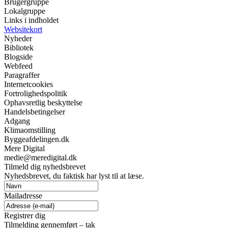
Brugergruppe
Lokalgruppe
Links i indholdet
Websitekort
Nyheder
Bibliotek
Blogside
Webfeed
Paragraffer
Internetcookies
Fortrolighedspolitik
Ophavsretlig beskyttelse
Handelsbetingelser
Adgang
Klimaomstilling
Byggeafdelingen.dk
Mere Digital
medie@meredigital.dk
Tilmeld dig nyhedsbrevet
Nyhedsbrevet, du faktisk har lyst til at læse.
Mailadresse
Registrer dig
Tilmelding gennemført – tak