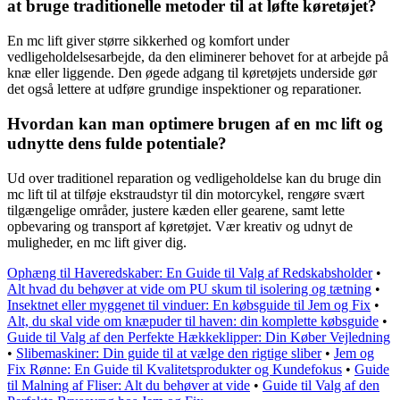
at bruge traditionelle metoder til at løfte køretøjet?
En mc lift giver større sikkerhed og komfort under
vedligeholdelsesarbejde, da den eliminerer behovet for at arbejde på
knæ eller liggende. Den øgede adgang til køretøjets underside gør
det også lettere at udføre grundige inspektioner og reparationer.
Hvordan kan man optimere brugen af en mc lift og
udnytte dens fulde potentiale?
Ud over traditionel reparation og vedligeholdelse kan du bruge din
mc lift til at tilføje ekstraudstyr til din motorcykel, rengøre svært
tilgængelige områder, justere kæden eller gearene, samt lette
opbevaring og transport af køretøjet. Vær kreativ og udnyt de
muligheder, en mc lift giver dig.
Ophæng til Haveredskaber: En Guide til Valg af Redskabsholder
•
Alt hvad du behøver at vide om PU skum til isolering og tætning
•
Insektnet eller myggenet til vinduer: En købsguide til Jem og Fix
•
Alt, du skal vide om knæpuder til haven: din komplette købsguide
•
Guide til Valg af den Perfekte Hækkeklipper: Din Køber Vejledning
•
Slibemaskiner: Din guide til at vælge den rigtige sliber
•
Jem og
Fix Rønne: En Guide til Kvalitetsprodukter og Kundefokus
•
Guide
til Malning af Fliser: Alt du behøver at vide
•
Guide til Valg af den