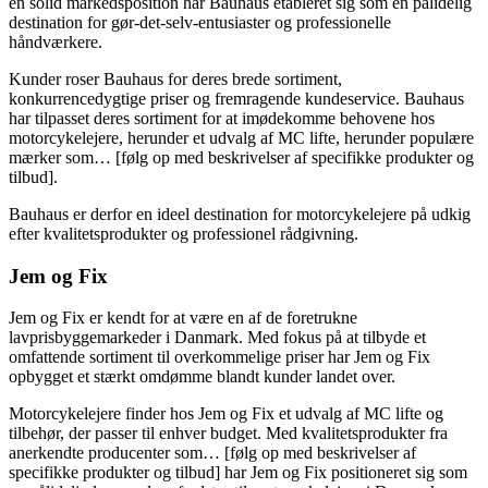
en solid markedsposition har Bauhaus etableret sig som en pålidelig
destination for gør-det-selv-entusiaster og professionelle
håndværkere.
Kunder roser Bauhaus for deres brede sortiment,
konkurrencedygtige priser og fremragende kundeservice. Bauhaus
har tilpasset deres sortiment for at imødekomme behovene hos
motorcykelejere, herunder et udvalg af MC lifte, herunder populære
mærker som… [følg op med beskrivelser af specifikke produkter og
tilbud].
Bauhaus er derfor en ideel destination for motorcykelejere på udkig
efter kvalitetsprodukter og professionel rådgivning.
Jem og Fix
Jem og Fix er kendt for at være en af de foretrukne
lavprisbyggemarkeder i Danmark. Med fokus på at tilbyde et
omfattende sortiment til overkommelige priser har Jem og Fix
opbygget et stærkt omdømme blandt kunder landet over.
Motorcykelejere finder hos Jem og Fix et udvalg af MC lifte og
tilbehør, der passer til enhver budget. Med kvalitetsprodukter fra
anerkendte producenter som… [følg op med beskrivelser af
specifikke produkter og tilbud] har Jem og Fix positioneret sig som