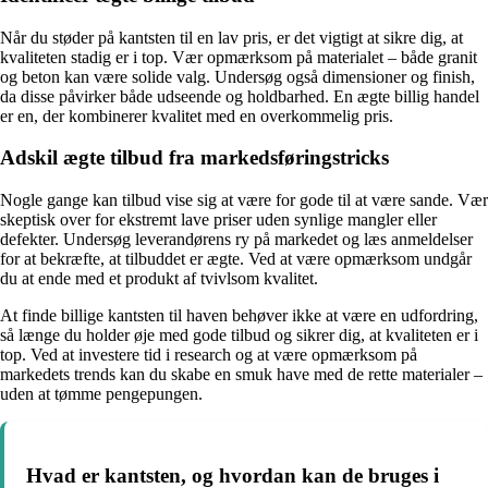
Når du støder på kantsten til en lav pris, er det vigtigt at sikre dig, at
kvaliteten stadig er i top. Vær opmærksom på materialet – både granit
og beton kan være solide valg. Undersøg også dimensioner og finish,
da disse påvirker både udseende og holdbarhed. En ægte billig handel
er en, der kombinerer kvalitet med en overkommelig pris.
Adskil ægte tilbud fra markedsføringstricks
Nogle gange kan tilbud vise sig at være for gode til at være sande. Vær
skeptisk over for ekstremt lave priser uden synlige mangler eller
defekter. Undersøg leverandørens ry på markedet og læs anmeldelser
for at bekræfte, at tilbuddet er ægte. Ved at være opmærksom undgår
du at ende med et produkt af tvivlsom kvalitet.
At finde billige kantsten til haven behøver ikke at være en udfordring,
så længe du holder øje med gode tilbud og sikrer dig, at kvaliteten er i
top. Ved at investere tid i research og at være opmærksom på
markedets trends kan du skabe en smuk have med de rette materialer –
uden at tømme pengepungen.
Hvad er kantsten, og hvordan kan de bruges i