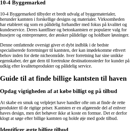
10-4 Byggemarked
10-4 Byggemarked tilbyder et bredt udvalg af byggematerialer,
herunder kantsten i forskellige designs og materialer. Virksomheden
har etableret sig som en pålidelig forhandler med fokus på kvalitet og
kundeservice. Deres kantfliser og betonkantsten er populære valg for
husejere og entreprenører, der ønsker pålidelige og holdbare løsninger.
Denne omfattende oversigt giver et dybt indblik i de bedste
specialiserede forretninger til kantsten, der kan imødekomme ethvert
behov inden for dette nicheområde. hver forretning har sine unikke
egenskaber, der gør dem til foretrukne destinationssteder for kunder på
udkig efter kvalitetsprodukter og pålidelig service.
Guide til at finde billige kantsten til haven
Opdag vigtigheden af at købe billigt og på tilbud
At skabe en smuk og velplejet have handler ofte om at finde de rette
produkter til de rigtige priser. Kantsten er en afgørende del af enhver
haves design, men det behøver ikke at koste en formue. Det er derfor
klogt at søge efter billige kantsten og holde øje med gode tilbud.
Identificer ægte billige tilbud