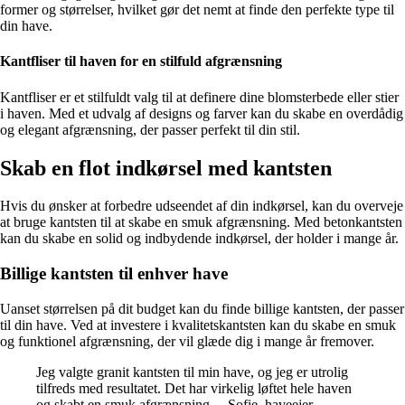
former og størrelser, hvilket gør det nemt at finde den perfekte type til
din have.
Kantfliser til haven for en stilfuld afgrænsning
Kantfliser er et stilfuldt valg til at definere dine blomsterbede eller stier
i haven. Med et udvalg af designs og farver kan du skabe en overdådig
og elegant afgrænsning, der passer perfekt til din stil.
Skab en flot indkørsel med kantsten
Hvis du ønsker at forbedre udseendet af din indkørsel, kan du overveje
at bruge kantsten til at skabe en smuk afgrænsning. Med betonkantsten
kan du skabe en solid og indbydende indkørsel, der holder i mange år.
Billige kantsten til enhver have
Uanset størrelsen på dit budget kan du finde billige kantsten, der passer
til din have. Ved at investere i kvalitetskantsten kan du skabe en smuk
og funktionel afgrænsning, der vil glæde dig i mange år fremover.
Jeg valgte granit kantsten til min have, og jeg er utrolig
tilfreds med resultatet. Det har virkelig løftet hele haven
og skabt en smuk afgrænsning. – Sofie, haveejer