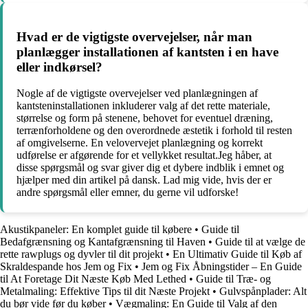
Hvad er de vigtigste overvejelser, når man
planlægger installationen af kantsten i en have
eller indkørsel?
Nogle af de vigtigste overvejelser ved planlægningen af
kantsteninstallationen inkluderer valg af det rette materiale,
størrelse og form på stenene, behovet for eventuel dræning,
terrænforholdene og den overordnede æstetik i forhold til resten
af omgivelserne. En velovervejet planlægning og korrekt
udførelse er afgørende for et vellykket resultat.Jeg håber, at
disse spørgsmål og svar giver dig et dybere indblik i emnet og
hjælper med din artikel på dansk. Lad mig vide, hvis der er
andre spørgsmål eller emner, du gerne vil udforske!
Akustikpaneler: En komplet guide til købere
•
Guide til
Bedafgrænsning og Kantafgrænsning til Haven
•
Guide til at vælge de
rette rawplugs og dyvler til dit projekt
•
En Ultimativ Guide til Køb af
Skraldespande hos Jem og Fix
•
Jem og Fix Åbningstider – En Guide
til At Foretage Dit Næste Køb Med Lethed
•
Guide til Træ- og
Metalmaling: Effektive Tips til dit Næste Projekt
•
Gulvspånplader: Alt
du bør vide før du køber
•
Vægmaling: En Guide til Valg af den