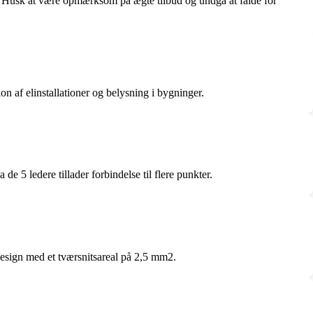
pris. Husk at være opmærksom på ægte tilbud og undgå at falde for
ion af elinstallationer og belysning i bygninger.
de 5 ledere tillader forbindelse til flere punkter.
 design med et tværsnitsareal på 2,5 mm2.