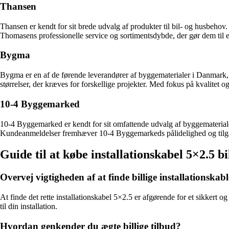
Thansen
Thansen er kendt for sit brede udvalg af produkter til bil- og husbeho
Thomasens professionelle service og sortimentsdybde, der gør dem til et 
Bygma
Bygma er en af de førende leverandører af byggematerialer i Danmark, de
størrelser, der kræves for forskellige projekter. Med fokus på kvalitet og
10-4 Byggemarked
10-4 Byggemarked er kendt for sit omfattende udvalg af byggematerialer t
Kundeanmeldelser fremhæver 10-4 Byggemarkeds pålidelighed og tilgængel
Guide til at købe installationskabel 5×2.5 b
Overvej vigtigheden af at finde billige installationskab
At finde det rette installationskabel 5×2.5 er afgørende for et sikkert og p
til din installation.
Hvordan genkender du ægte billige tilbud?