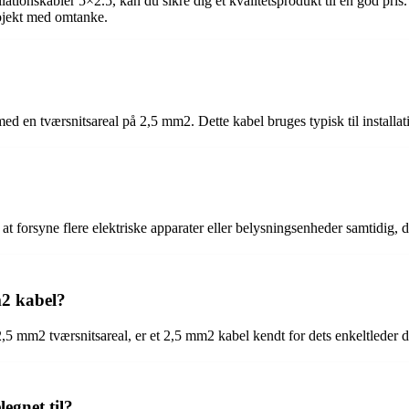
tallationskabler 5×2.5, kan du sikre dig et kvalitetsprodukt til en god 
rojekt med omtanke.
 med en tværsnitsareal på 2,5 mm2. Dette kabel bruges typisk til installat
at forsyne flere elektriske apparater eller belysningsenheder samtidig, da 
m2 kabel?
 2,5 mm2 tværsnitsareal, er et 2,5 mm2 kabel kendt for dets enkeltleder
legnet til?