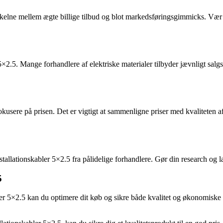
e skelne mellem ægte billige tilbud og blot markedsføringsgimmicks. Vær
5×2.5. Mange forhandlere af elektriske materialer tilbyder jævnligt salg
t fokusere på prisen. Det er vigtigt at sammenligne priser med kvaliteten
 installationskabler 5×2.5 fra pålidelige forhandlere. Gør din research og
5
er 5×2.5 kan du optimere dit køb og sikre både kvalitet og økonomiske 