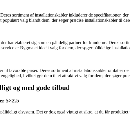
v. Deres sortiment af installationskabler inkluderer de specifikationer
populært valg blandt dem, der søger præcise installationskabler til dere
r har etableret sig som en pålidelig partner for kunderne. Deres sortime
 service er Bygma et ideelt valg for dem, der søger pålidelige installatio
il favorable priser. Deres sortiment af installationskabler omfatter de 
ighed, hvilket gør dem til et attraktivt valg for dem, der søger præcis
illigt og med gode tilbud
ler 5×2.5
ålideligt elsystem. Det er dog også vigtigt at sikre, at du får produktet til