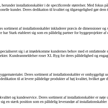
, herunder installationskabler i de specificerede størrelser. Med foku
onelle kunder. Deres dedikation til kvalitet og tilgængelighed gør dem til
es sortiment af installationskabler inkluderer præcis de dimensioner og 
e har Stark etableret sig som en pålidelig partner for byggeprojekter af 
ecialiseret sig i at imødekomme kundernes behov med et omfattende sort
rojekter. Kundeanmeldelser roser XL Byg for deres pålidelighed og engag
r byggematerialer. Deres sortiment af installationskabler er omhyggelig
kation til at levere pålidelige produkter af høj kvalitet, hvilket gør d
valitet og kundeservice. Deres sortiment af installationskabler er nøje
ig en stærk position som en pålidelig leverandør af installationskabler i