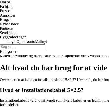
Om os
Få hjælp
Pressen
Annoncer
Bruger
Nyhedsbrev
Partnere
Send et tip
Byggeafdelingen
Login
Opret konto
Mailnyt
Kategorier
Materialer
Vinduer og døre
Gear
Maskiner
Tøj
Interiør
Udeliv
Virksomhed
Alt hvad du har brug for at vide
Overvejer du at købe en installationskabel 5×2.5? Her er alt, du har brug
Hvad er installationskabel 5×2.5?
Installationskabel 5×2.5, også kendt som 5×2.5 kabel, er en ledning med e
forbindelser.