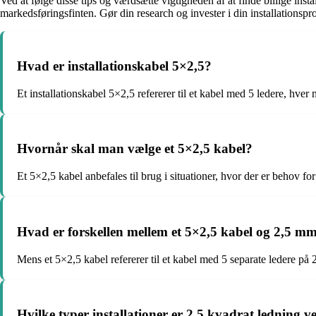
Ved at følge disse tips og værdsætte vigtigheden af at finde billige ins
markedsføringsfinten. Gør din research og invester i din installationsp
Hvad er installationskabel 5×2,5?
Et installationskabel 5×2,5 refererer til et kabel med 5 ledere, hver
Hvornår skal man vælge et 5×2,5 kabel?
Et 5×2,5 kabel anbefales til brug i situationer, hvor der er behov for 
Hvad er forskellen mellem et 5×2,5 kabel og 2,5 m
Mens et 5×2,5 kabel refererer til et kabel med 5 separate ledere på
Hvilke typer installationer er 2,5 kvadrat ledning ve