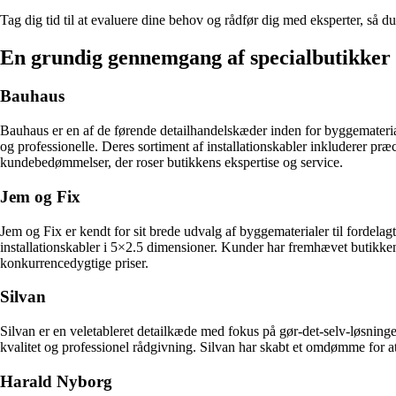
Tag dig tid til at evaluere dine behov og rådfør dig med eksperter, så du
En grundig gennemgang af specialbutikker f
Bauhaus
Bauhaus er en af de førende detailhandelskæder inden for byggematerial
og professionelle. Deres sortiment af installationskabler inkluderer præ
kundebedømmelser, der roser butikkens ekspertise og service.
Jem og Fix
Jem og Fix er kendt for sit brede udvalg af byggematerialer til fordela
installationskabler i 5×2.5 dimensioner. Kunder har fremhævet butikkens 
konkurrencedygtige priser.
Silvan
Silvan er en veletableret detailkæde med fokus på gør-det-selv-løsninge
kvalitet og professionel rådgivning. Silvan har skabt et omdømme for at 
Harald Nyborg