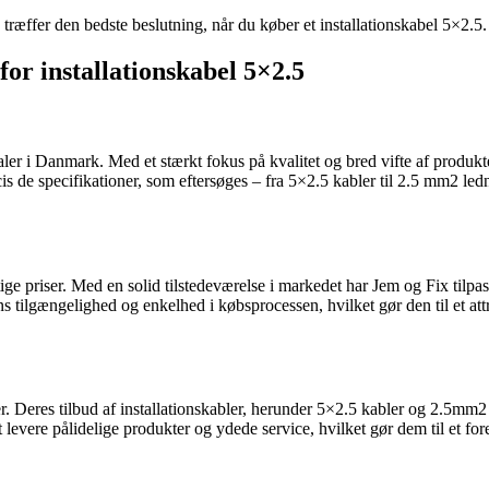
 træffer den bedste beslutning, når du køber et installationskabel 5×2.5.
or installationskabel 5×2.5
er i Danmark. Med et stærkt fokus på kvalitet og bred vifte af produkte
cis de specifikationer, som eftersøges – fra 5×2.5 kabler til 2.5 mm2 le
gtige priser. Med en solid tilstedeværelse i markedet har Jem og Fix ti
tilgængelighed og enkelhed i købsprocessen, hvilket gør den til et attra
r. Deres tilbud af installationskabler, herunder 5×2.5 kabler og 2.5mm2
levere pålidelige produkter og ydede service, hvilket gør dem til et for