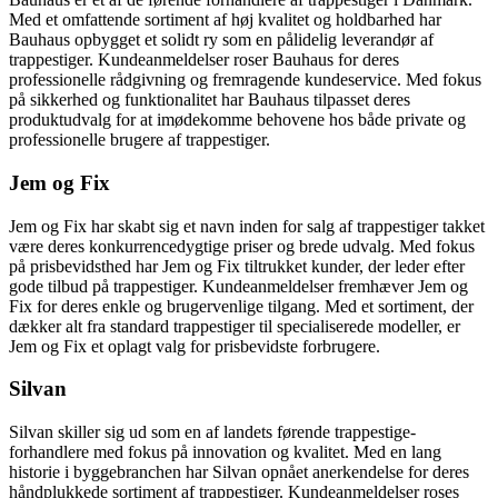
Med et omfattende sortiment af høj kvalitet og holdbarhed har
Bauhaus opbygget et solidt ry som en pålidelig leverandør af
trappestiger. Kundeanmeldelser roser Bauhaus for deres
professionelle rådgivning og fremragende kundeservice. Med fokus
på sikkerhed og funktionalitet har Bauhaus tilpasset deres
produktudvalg for at imødekomme behovene hos både private og
professionelle brugere af trappestiger.
Jem og Fix
Jem og Fix har skabt sig et navn inden for salg af trappestiger takket
være deres konkurrencedygtige priser og brede udvalg. Med fokus
på prisbevidsthed har Jem og Fix tiltrukket kunder, der leder efter
gode tilbud på trappestiger. Kundeanmeldelser fremhæver Jem og
Fix for deres enkle og brugervenlige tilgang. Med et sortiment, der
dækker alt fra standard trappestiger til specialiserede modeller, er
Jem og Fix et oplagt valg for prisbevidste forbrugere.
Silvan
Silvan skiller sig ud som en af landets førende trappestige-
forhandlere med fokus på innovation og kvalitet. Med en lang
historie i byggebranchen har Silvan opnået anerkendelse for deres
håndplukkede sortiment af trappestiger. Kundeanmeldelser roses