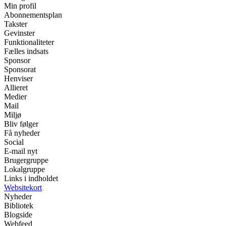
Min profil
Abonnementsplan
Takster
Gevinster
Funktionaliteter
Fælles indsats
Sponsor
Sponsorat
Henviser
Allieret
Medier
Mail
Miljø
Bliv følger
Få nyheder
Social
E-mail nyt
Brugergruppe
Lokalgruppe
Links i indholdet
Websitekort
Nyheder
Bibliotek
Blogside
Webfeed