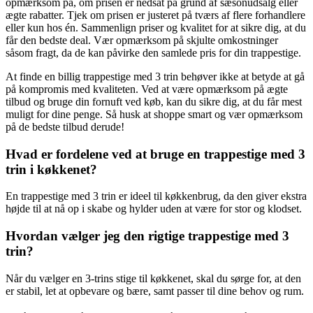
opmærksom på, om prisen er nedsat på grund af sæsonudsalg eller
ægte rabatter. Tjek om prisen er justeret på tværs af flere forhandlere
eller kun hos én. Sammenlign priser og kvalitet for at sikre dig, at du
får den bedste deal. Vær opmærksom på skjulte omkostninger
såsom fragt, da de kan påvirke den samlede pris for din trappestige.
At finde en billig trappestige med 3 trin behøver ikke at betyde at gå
på kompromis med kvaliteten. Ved at være opmærksom på ægte
tilbud og bruge din fornuft ved køb, kan du sikre dig, at du får mest
muligt for dine penge. Så husk at shoppe smart og vær opmærksom
på de bedste tilbud derude!
Hvad er fordelene ved at bruge en trappestige med 3
trin i køkkenet?
En trappestige med 3 trin er ideel til køkkenbrug, da den giver ekstra
højde til at nå op i skabe og hylder uden at være for stor og klodset.
Hvordan vælger jeg den rigtige trappestige med 3
trin?
Når du vælger en 3-trins stige til køkkenet, skal du sørge for, at den
er stabil, let at opbevare og bære, samt passer til dine behov og rum.