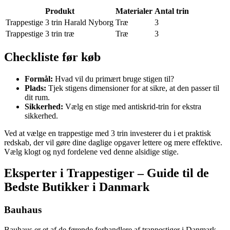
Produkt
Materialer
Antal trin
Trappestige 3 trin Harald Nyborg
Træ
3
Trappestige 3 trin træ
Træ
3
Checkliste før køb
Formål:
Hvad vil du primært bruge stigen til?
Plads:
Tjek stigens dimensioner for at sikre, at den passer til
dit rum.
Sikkerhed:
Vælg en stige med antiskrid-trin for ekstra
sikkerhed.
Ved at vælge en trappestige med 3 trin investerer du i et praktisk
redskab, der vil gøre dine daglige opgaver lettere og mere effektive.
Vælg klogt og nyd fordelene ved denne alsidige stige.
Eksperter i Trappestiger – Guide til de
Bedste Butikker i Danmark
Bauhaus
Bauhaus er et af de førende forhandlere af trappestiger i Danmark.