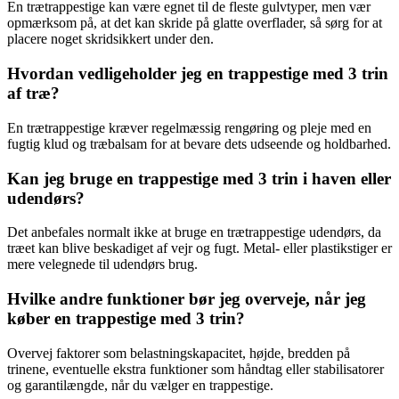
En trætrappestige kan være egnet til de fleste gulvtyper, men vær
opmærksom på, at det kan skride på glatte overflader, så sørg for at
placere noget skridsikkert under den.
Hvordan vedligeholder jeg en trappestige med 3 trin
af træ?
En trætrappestige kræver regelmæssig rengøring og pleje med en
fugtig klud og træbalsam for at bevare dets udseende og holdbarhed.
Kan jeg bruge en trappestige med 3 trin i haven eller
udendørs?
Det anbefales normalt ikke at bruge en trætrappestige udendørs, da
træet kan blive beskadiget af vejr og fugt. Metal- eller plastikstiger er
mere velegnede til udendørs brug.
Hvilke andre funktioner bør jeg overveje, når jeg
køber en trappestige med 3 trin?
Overvej faktorer som belastningskapacitet, højde, bredden på
trinene, eventuelle ekstra funktioner som håndtag eller stabilisatorer
og garantilængde, når du vælger en trappestige.