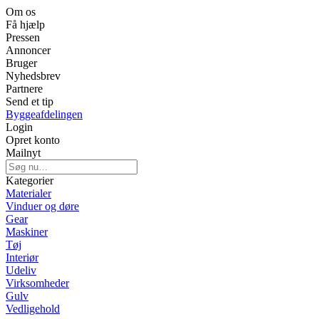
Om os
Få hjælp
Pressen
Annoncer
Bruger
Nyhedsbrev
Partnere
Send et tip
Byggeafdelingen
Login
Opret konto
Mailnyt
Kategorier
Materialer
Vinduer og døre
Gear
Maskiner
Tøj
Interiør
Udeliv
Virksomheder
Gulv
Vedligehold