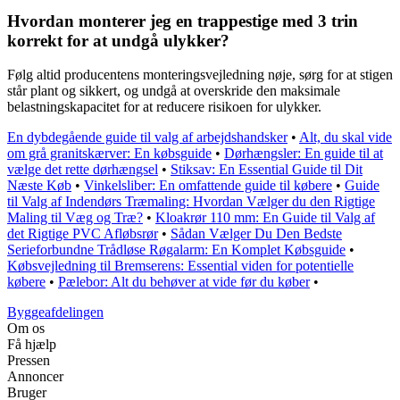
Hvordan monterer jeg en trappestige med 3 trin
korrekt for at undgå ulykker?
Følg altid producentens monteringsvejledning nøje, sørg for at stigen
står plant og sikkert, og undgå at overskride den maksimale
belastningskapacitet for at reducere risikoen for ulykker.
En dybdegående guide til valg af arbejdshandsker
•
Alt, du skal vide
om grå granitskærver: En købsguide
•
Dørhængsler: En guide til at
vælge det rette dørhængsel
•
Stiksav: En Essential Guide til Dit
Næste Køb
•
Vinkelsliber: En omfattende guide til købere
•
Guide
til Valg af Indendørs Træmaling: Hvordan Vælger du den Rigtige
Maling til Væg og Træ?
•
Kloakrør 110 mm: En Guide til Valg af
det Rigtige PVC Afløbsrør
•
Sådan Vælger Du Den Bedste
Serieforbundne Trådløse Røgalarm: En Komplet Købsguide
•
Købsvejledning til Bremserens: Essential viden for potentielle
købere
•
Pælebor: Alt du behøver at vide før du køber
•
Byggeafdelingen
Om os
Få hjælp
Pressen
Annoncer
Bruger