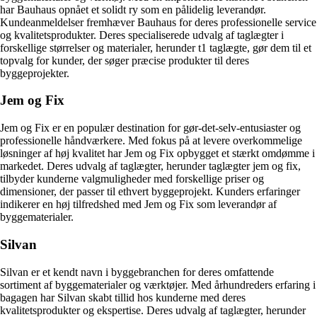
har Bauhaus opnået et solidt ry som en pålidelig leverandør.
Kundeanmeldelser fremhæver Bauhaus for deres professionelle service
og kvalitetsprodukter. Deres specialiserede udvalg af taglægter i
forskellige størrelser og materialer, herunder
t1 taglægte
, gør dem til et
topvalg for kunder, der søger præcise produkter til deres
byggeprojekter.
Jem og Fix
Jem og Fix er en populær destination for gør-det-selv-entusiaster og
professionelle håndværkere. Med fokus på at levere overkommelige
løsninger af høj kvalitet har Jem og Fix opbygget et stærkt omdømme i
markedet. Deres udvalg af taglægter, herunder
taglægter jem og fix
,
tilbyder kunderne valgmuligheder med forskellige priser og
dimensioner, der passer til ethvert byggeprojekt. Kunders erfaringer
indikerer en høj tilfredshed med Jem og Fix som leverandør af
byggematerialer.
Silvan
Silvan er et kendt navn i byggebranchen for deres omfattende
sortiment af byggematerialer og værktøjer. Med århundreders erfaring i
bagagen har Silvan skabt tillid hos kunderne med deres
kvalitetsprodukter og ekspertise. Deres udvalg af taglægter, herunder