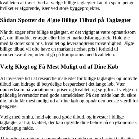
kvaliteten af træet. Ved at vælge billige taglægter kan du spare penge,
hvilket er afgørende, især ved store byggeprojekter.
Sådan Spotter du Ægte Billige Tilbud på Taglægter
Når du søger efter billige taglægter, er det vigtigt at være opmærksom
på, om tilbuddet er ægte eller blot et markedsføringstrick. Hold øje
med faktorer som pris, kvalitet og leverandørens troværdighed. Ægte
billige tilbud vil ofte have en markant nedsat pris i forhold til
markedsværdien, uden at gå på kompromis med kvaliteten.
Vælg Klogt og Få Mest Muligt ud af Dine Køb
At investere tid i at researche markedet for billige taglægter og udnytte
tilbud kan bidrage til betydelige besparelser i det lange løb. Vær
opmærksom på variationen i priser og kvalitet, og sørg for at vælge en
pålidelig leverandør med gode anmeldelser. På den måde kan du sikre
dig, at du får mest muligt ud af dine køb og opnår den bedste værdi for
pengene.
Vælg med omhu, hold øje med gode tilbud, og invester i billige
taglægter af høj kvalitet, der kan opfylde dine behov på en økonomisk
fordelagtig måde.
This article provides a comprehensive guide on purchasing taglægter