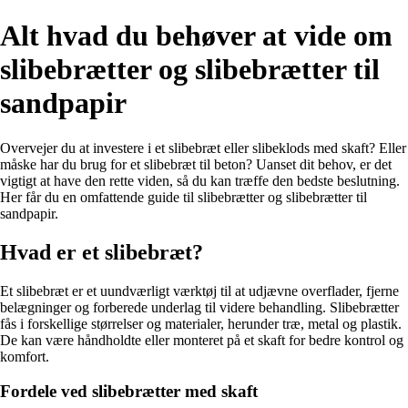
Alt hvad du behøver at vide om
slibebrætter og slibebrætter til
sandpapir
Overvejer du at investere i et slibebræt eller slibeklods med skaft? Eller
måske har du brug for et slibebræt til beton? Uanset dit behov, er det
vigtigt at have den rette viden, så du kan træffe den bedste beslutning.
Her får du en omfattende guide til slibebrætter og slibebrætter til
sandpapir.
Hvad er et slibebræt?
Et slibebræt er et uundværligt værktøj til at udjævne overflader, fjerne
belægninger og forberede underlag til videre behandling. Slibebrætter
fås i forskellige størrelser og materialer, herunder træ, metal og plastik.
De kan være håndholdte eller monteret på et skaft for bedre kontrol og
komfort.
Fordele ved slibebrætter med skaft