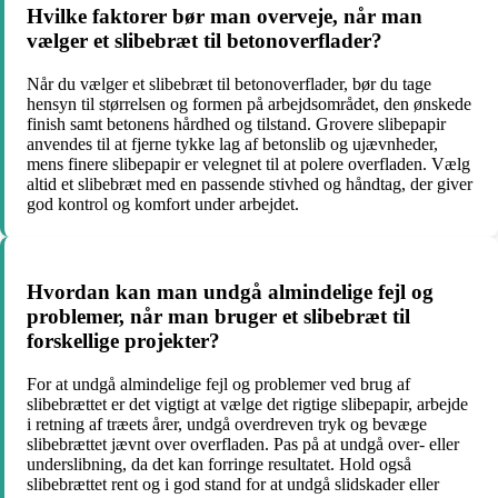
Hvilke faktorer bør man overveje, når man
vælger et slibebræt til betonoverflader?
Når du vælger et slibebræt til betonoverflader, bør du tage
hensyn til størrelsen og formen på arbejdsområdet, den ønskede
finish samt betonens hårdhed og tilstand. Grovere slibepapir
anvendes til at fjerne tykke lag af betonslib og ujævnheder,
mens finere slibepapir er velegnet til at polere overfladen. Vælg
altid et slibebræt med en passende stivhed og håndtag, der giver
god kontrol og komfort under arbejdet.
Hvordan kan man undgå almindelige fejl og
problemer, når man bruger et slibebræt til
forskellige projekter?
For at undgå almindelige fejl og problemer ved brug af
slibebrættet er det vigtigt at vælge det rigtige slibepapir, arbejde
i retning af træets årer, undgå overdreven tryk og bevæge
slibebrættet jævnt over overfladen. Pas på at undgå over- eller
underslibning, da det kan forringe resultatet. Hold også
slibebrættet rent og i god stand for at undgå slidskader eller