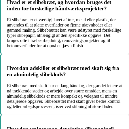
Hvad er et slibebræt, og hvordan bruges det
inden for forskellige håndværksprojekter?
Et slibebræt er et værktøj lavet af træ, metal eller plastik, der
anvendes til at glatte overflader og fjerne ujævnheder eller
gammel maling. Slibebrættet kan være udstyret med forskellige
typer slibepapir, afhængigt af den specifikke opgave. Det
bruges ofte i træbearbejdning, renoveringsprojekter og til
betonoverflader for at opnå en jævn finish.
Hvordan adskiller et slibebræt med skaft sig fra
en almindelig slibeklods?
Et slibebræt med skaft har en lang håndtag, der gør det lettere at
nå trækkende steder og arbejde over større områder, mens en
almindelig slibeklods er mere kompakt og velegnet til mindre,
detaljerede opgaver. Slibebrættet med skaft giver bedre kontrol
og letter arbejdsprocessen, især ved slibning af store flader.