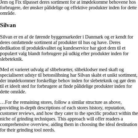
Jem og Fix tilpasset deres sortiment for at imødekomme behovene hos
forbrugere, der ønsker pålidelige og effektive produkter inden for dette
område.
Silvan
Silvan er en af de førende byggemarkeder i Danmark og er kendt for
deres omfattende sortiment af produkter til hus og have. Deres
dedikation til produktkvalitet og kundeservice har gjort dem til et
populært valg blandt forbrugere på udkig efter produkter inden for
slebeteknik.
Med et varieret udvalg af slibebrætter, slibeklodser med skaft og
specialiseret udstyr til betonslibning har Silvan skabt et unikt sortiment,
der imødekommer forskellige behov inden for slebeteknik og gør dem
til et ideelt sted for forbrugere at finde pålidelige produkter inden for
dette område.
…For the remaining stores, follow a similar structure as above,
providing in-depth descriptions of each stores history, reputation,
customer reviews, and how they cater to the specific product within the
niche of grinding techniques. This approach will offer readers a
comprehensive overview, aiding them in choosing the ideal destination
for their grinding tool needs.