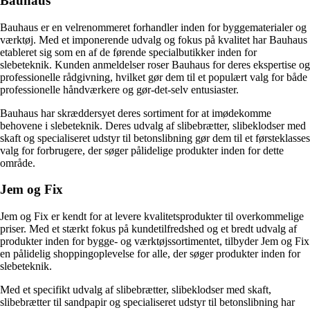
Bauhaus
Bauhaus er en velrenommeret forhandler inden for byggematerialer og
værktøj. Med et imponerende udvalg og fokus på kvalitet har Bauhaus
etableret sig som en af de førende specialbutikker inden for
slebeteknik. Kunden anmeldelser roser Bauhaus for deres ekspertise og
professionelle rådgivning, hvilket gør dem til et populært valg for både
professionelle håndværkere og gør-det-selv entusiaster.
Bauhaus har skræddersyet deres sortiment for at imødekomme
behovene i slebeteknik. Deres udvalg af slibebrætter, slibeklodser med
skaft og specialiseret udstyr til betonslibning gør dem til et førsteklasses
valg for forbrugere, der søger pålidelige produkter inden for dette
område.
Jem og Fix
Jem og Fix er kendt for at levere kvalitetsprodukter til overkommelige
priser. Med et stærkt fokus på kundetilfredshed og et bredt udvalg af
produkter inden for bygge- og værktøjssortimentet, tilbyder Jem og Fix
en pålidelig shoppingoplevelse for alle, der søger produkter inden for
slebeteknik.
Med et specifikt udvalg af slibebrætter, slibeklodser med skaft,
slibebrætter til sandpapir og specialiseret udstyr til betonslibning har