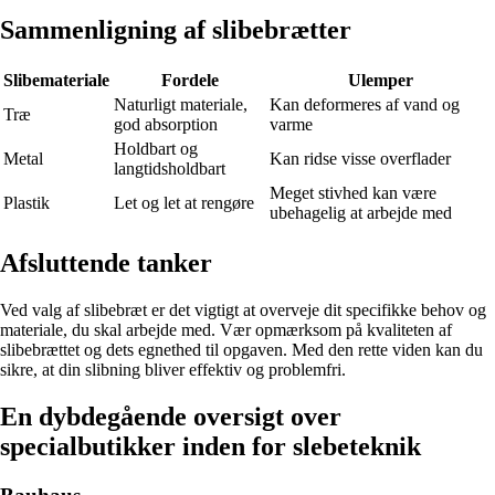
Sammenligning af slibebrætter
Slibemateriale
Fordele
Ulemper
Naturligt materiale,
Kan deformeres af vand og
Træ
god absorption
varme
Holdbart og
Metal
Kan ridse visse overflader
langtidsholdbart
Meget stivhed kan være
Plastik
Let og let at rengøre
ubehagelig at arbejde med
Afsluttende tanker
Ved valg af slibebræt er det vigtigt at overveje dit specifikke behov og
materiale, du skal arbejde med. Vær opmærksom på kvaliteten af
slibebrættet og dets egnethed til opgaven. Med den rette viden kan du
sikre, at din slibning bliver effektiv og problemfri.
En dybdegående oversigt over
specialbutikker inden for slebeteknik