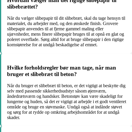
Hvordan vælger man det rigtige slibepapir til
slibebrættet?
Når du vælger slibepapir til dit slibebræt, skal du tage hensyn til
materialet, du arbejder med, og den ønskede finish. Grovere
slibepapir anvendes til at fjerne gammel maling eller
ujævnheder, mens finere slibepapir bruges til at opnå en glat og
poleret overflade. Sørg altid for at bruge slibepapir i den rigtige
kornstørrelse for at undgå beskadigelse af emnet.
Hvilke forholdsregler bør man tage, når man
bruger et slibebræt til beton?
Når du bruger et slibebræt til beton, er det vigtigt at beskytte dig
selv med passende sikkerhedsudstyr såsom øjenværn,
åndedrætsværn og handsker. Betonstøv kan være skadeligt for
lungerne og huden, så det er vigtigt at arbejde i et godt ventileret
område og bruge en støvmaske. Undgå også at indånde støvet
og sørg for at rydde op omkring arbejdsområdet for at undgå
skader.