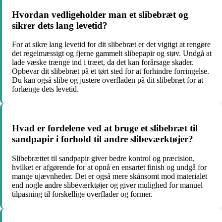
Hvordan vedligeholder man et slibebræt og
sikrer dets lang levetid?
For at sikre lang levetid for dit slibebræt er det vigtigt at rengøre
det regelmæssigt og fjerne gammelt slibepapir og støv. Undgå at
lade væske trænge ind i træet, da det kan forårsage skader.
Opbevar dit slibebræt på et tørt sted for at forhindre forringelse.
Du kan også slibe og justere overfladen på dit slibebræt for at
forlænge dets levetid.
Hvad er fordelene ved at bruge et slibebræt til
sandpapir i forhold til andre slibeværktøjer?
Slibebrættet til sandpapir giver bedre kontrol og præcision,
hvilket er afgørende for at opnå en ensartet finish og undgå for
mange ujævnheder. Det er også mere skånsomt mod materialet
end nogle andre slibeværktøjer og giver mulighed for manuel
tilpasning til forskellige overflader og former.