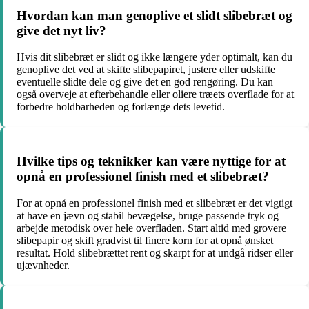
Hvordan kan man genoplive et slidt slibebræt og
give det nyt liv?
Hvis dit slibebræt er slidt og ikke længere yder optimalt, kan du
genoplive det ved at skifte slibepapiret, justere eller udskifte
eventuelle slidte dele og give det en god rengøring. Du kan
også overveje at efterbehandle eller oliere træets overflade for at
forbedre holdbarheden og forlænge dets levetid.
Hvilke tips og teknikker kan være nyttige for at
opnå en professionel finish med et slibebræt?
For at opnå en professionel finish med et slibebræt er det vigtigt
at have en jævn og stabil bevægelse, bruge passende tryk og
arbejde metodisk over hele overfladen. Start altid med grovere
slibepapir og skift gradvist til finere korn for at opnå ønsket
resultat. Hold slibebrættet rent og skarpt for at undgå ridser eller
ujævnheder.