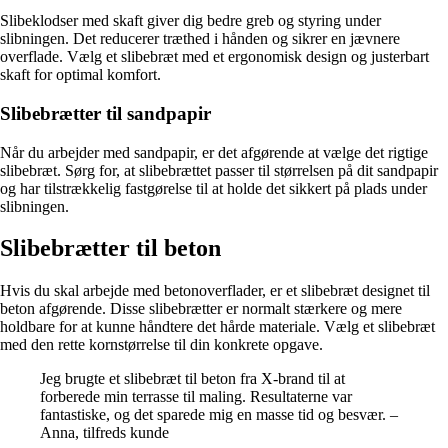
Slibeklodser med skaft giver dig bedre greb og styring under
slibningen. Det reducerer træthed i hånden og sikrer en jævnere
overflade. Vælg et slibebræt med et ergonomisk design og justerbart
skaft for optimal komfort.
Slibebrætter til sandpapir
Når du arbejder med sandpapir, er det afgørende at vælge det rigtige
slibebræt. Sørg for, at slibebrættet passer til størrelsen på dit sandpapir
og har tilstrækkelig fastgørelse til at holde det sikkert på plads under
slibningen.
Slibebrætter til beton
Hvis du skal arbejde med betonoverflader, er et slibebræt designet til
beton afgørende. Disse slibebrætter er normalt stærkere og mere
holdbare for at kunne håndtere det hårde materiale. Vælg et slibebræt
med den rette kornstørrelse til din konkrete opgave.
Jeg brugte et slibebræt til beton fra X-brand til at
forberede min terrasse til maling. Resultaterne var
fantastiske, og det sparede mig en masse tid og besvær. –
Anna, tilfreds kunde