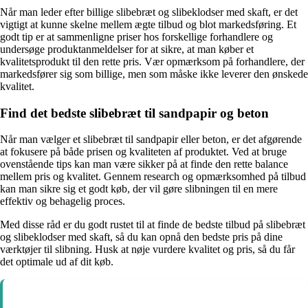
Når man leder efter billige slibebræt og slibeklodser med skaft, er det
vigtigt at kunne skelne mellem ægte tilbud og blot markedsføring. Et
godt tip er at sammenligne priser hos forskellige forhandlere og
undersøge produktanmeldelser for at sikre, at man køber et
kvalitetsprodukt til den rette pris. Vær opmærksom på forhandlere, der
markedsfører sig som billige, men som måske ikke leverer den ønskede
kvalitet.
Find det bedste slibebræt til sandpapir og beton
Når man vælger et slibebræt til sandpapir eller beton, er det afgørende
at fokusere på både prisen og kvaliteten af produktet. Ved at bruge
ovenstående tips kan man være sikker på at finde den rette balance
mellem pris og kvalitet. Gennem research og opmærksomhed på tilbud
kan man sikre sig et godt køb, der vil gøre slibningen til en mere
effektiv og behagelig proces.
Med disse råd er du godt rustet til at finde de bedste tilbud på slibebræt
og slibeklodser med skaft, så du kan opnå den bedste pris på dine
værktøjer til slibning. Husk at nøje vurdere kvalitet og pris, så du får
det optimale ud af dit køb.