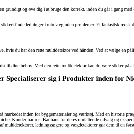
en grundigt og øve dig i at bruge den korrekt, inden du går i gang med di
kkert finde ledninger i min væg uden problemer. Et fantastisk redskab t
, hvis du har den rette multidetektor ved hånden. Ved at vælge en pålid
dst til dine behov. Med den rette multidetektor kan du være sikker på at 
 Specialiserer sig i Produkter inden for N
 på markedet inden for byggematerialer og værktøj. Med en historie præge
niche. Kunder har rost Bauhaus for deres omfattende udvalg og ekspertis
ltidetektorer, ledningssøgere og vægdetektorer gør dem til en førstekla