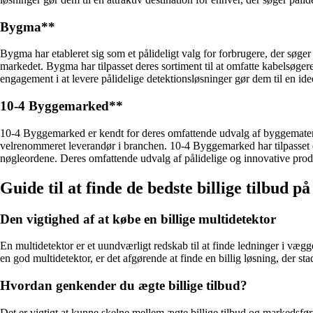
Bygma**
Bygma har etableret sig som et pålideligt valg for forbrugere, der søger
markedet. Bygma har tilpasset deres sortiment til at omfatte kabelsøg
engagement i at levere pålidelige detektionsløsninger gør dem til en idee
10-4 Byggemarked**
10-4 Byggemarked er kendt for deres omfattende udvalg af byggemateriale
velrenommeret leverandør i branchen. 10-4 Byggemarked har tilpasset d
nøgleordene. Deres omfattende udvalg af pålidelige og innovative produkt
Guide til at finde de bedste billige tilbud 
Den vigtighed af at købe en billige multidetektor
En multidetektor er et uundværligt redskab til at finde ledninger i vægge
en god multidetektor, er det afgørende at finde en billig løsning, der stad
Hvordan genkender du ægte billige tilbud?
Det er vigtigt at kunne skelne mellem ægte billige tilbud og markedsfør