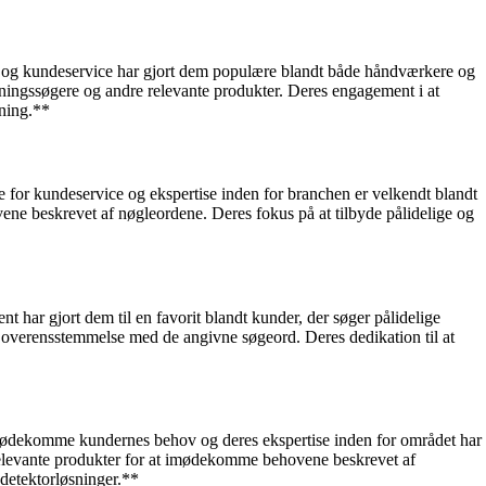
hed og kundeservice har gjort dem populære blandt både håndværkere og
edningssøgere og andre relevante produkter. Deres engagement i at
gning.**
 for kundeservice og ekspertise inden for branchen er velkendt blandt
ene beskrevet af nøgleordene. Deres fokus på at tilbyde pålidelige og
 har gjort dem til en favorit blandt kunder, der søger pålidelige
 i overensstemmelse med de angivne søgeord. Deres dedikation til at
 imødekomme kundernes behov og deres ekspertise inden for området har
e relevante produkter for at imødekomme behovene beskrevet af
 detektorløsninger.**