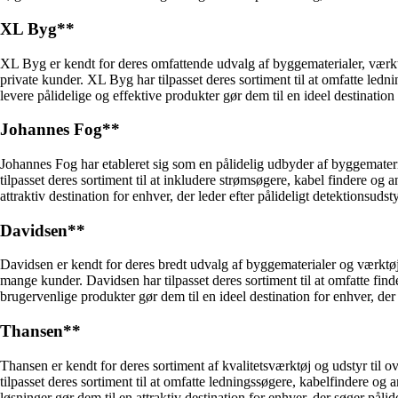
XL Byg**
XL Byg er kendt for deres omfattende udvalg af byggematerialer, værktøj
private kunder. XL Byg har tilpasset deres sortiment til at omfatte le
levere pålidelige og effektive produkter gør dem til en ideel destination
Johannes Fog**
Johannes Fog har etableret sig som en pålidelig udbyder af byggemateria
tilpasset deres sortiment til at inkludere strømsøgere, kabel findere o
attraktiv destination for enhver, der leder efter pålideligt detektionsudst
Davidsen**
Davidsen er kendt for deres bredt udvalg af byggematerialer og værktøj 
mange kunder. Davidsen har tilpasset deres sortiment til at omfatte fin
brugervenlige produkter gør dem til en ideel destination for enhver, der
Thansen**
Thansen er kendt for deres sortiment af kvalitetsværktøj og udstyr til
tilpasset deres sortiment til at omfatte ledningssøgere, kabelfindere 
løsninger gør dem til en attraktiv destination for enhver, der søger pålid