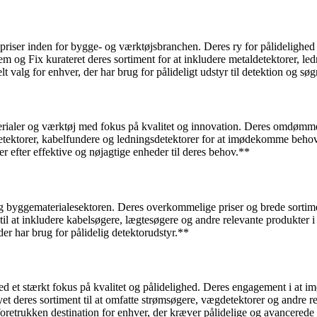
ge priser inden for bygge- og værktøjsbranchen. Deres ry for pålidelig
Jem og Fix kurateret deres sortiment for at inkludere metaldetektorer, l
valg for enhver, der har brug for pålideligt udstyr til detektion og sø
terialer og værktøj med fokus på kvalitet og innovation. Deres omdømme
detektorer, kabelfundere og ledningsdetektorer for at imødekomme behov
er efter effektive og nøjagtige enheder til deres behov.**
g byggematerialesektoren. Deres overkommelige priser og brede sortiment
d til at inkludere kabelsøgere, lægtesøgere og andre relevante produkter
 der har brug for pålidelig detektorudstyr.**
ed et stærkt fokus på kvalitet og pålidelighed. Deres engagement i at
syet deres sortiment til at omfatte strømsøgere, vægdetektorer og andr
oretrukken destination for enhver, der kræver pålidelige og avancerede