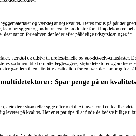
 byggematerialer og værktøj af høj kvalitet. Deres fokus på pålidelighed
ere, ledningssøgere og andre relevante produkter for at imødekomme beh
l destination for enhver, der leder efter pålidelige udstyrsløsninger.**
r, værktøj og udstyr til professionelle og gør-det-selv-entusiaster. De
eres sortiment til at omfatte lægtesøgere, strømdetektorer og andre r
er gør dem til en attraktiv destination for enhver, der har brug for pål
på multidetektorer: Spar penge på en kvalitet
n, detektere strøm eller søge efter metal. At investere i en kvalitetsdete
ig leverer på kvalitet. Her er et par tips til at finde de bedste billige ti
ingstricks. Nogle forhandlere markedsfører tilsyneladende billige prise