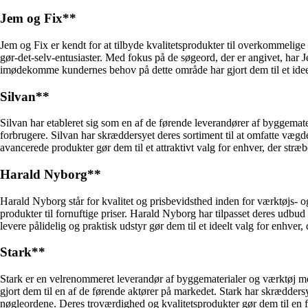
Jem og Fix**
Jem og Fix er kendt for at tilbyde kvalitetsprodukter til overkommeli
gør-det-selv-entusiaster. Med fokus på de søgeord, der er angivet, har 
imødekomme kundernes behov på dette område har gjort dem til et ideelt 
Silvan**
Silvan har etableret sig som en af de førende leverandører af byggema
forbrugere. Silvan har skræddersyet deres sortiment til at omfatte væg
avancerede produkter gør dem til et attraktivt valg for enhver, der stræb
Harald Nyborg**
Harald Nyborg står for kvalitet og prisbevidsthed inden for værktøjs- o
produkter til fornuftige priser. Harald Nyborg har tilpasset deres udbu
levere pålidelig og praktisk udstyr gør dem til et ideelt valg for enhver,
Stark**
Stark er en velrenommeret leverandør af byggematerialer og værktøj m
gjort dem til en af de førende aktører på markedet. Stark har skrædder
nøgleordene. Deres troværdighed og kvalitetsprodukter gør dem til en f