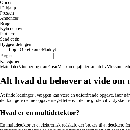
Om os
Få hjælp
Pressen
Annoncer
Bruger
Nyhedsbrev
Partnere
Send et tip
Byggeafdelingen
Login
Opret konto
Mailnyt
Kategorier
Materialer
Vinduer og døre
Gear
Maskiner
Tøj
Interiør
Udeliv
Virksomhed
Alt hvad du behøver at vide om m
At finde ledninger i væggen kan være en udfordrende opgave, især når 
der kan gøre denne opgave meget lettere. I denne guide vil vi dykke ne
Hvad er en multidetektor?
En multidetektor er et elektronisk redskab, der bruges til at detektere 