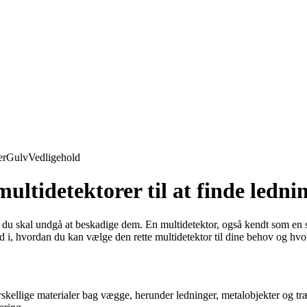
er
Gulv
Vedligehold
ultidetektorer til at finde ledni
du skal undgå at beskadige dem. En multidetektor, også kendt som en st
d i, hvordan du kan vælge den rette multidetektor til dine behov og hvo
forskellige materialer bag vægge, herunder ledninger, metalobjekter og t