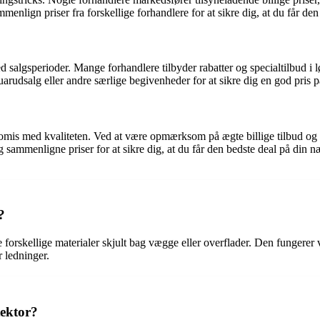
menlign priser fra forskellige forhandlere for at sikre dig, at du får den
d salgsperioder. Mange forhandlere tilbyder rabatter og specialtilbud i l
dsalg eller andre særlige begivenheder for at sikre dig en god pris på
omis med kvaliteten. Ved at være opmærksom på ægte billige tilbud og ud
og sammenligne priser for at sikre dig, at du får den bedste deal på d
?
re forskellige materialer skjult bag vægge eller overflader. Den fungerer 
r ledninger.
tektor?