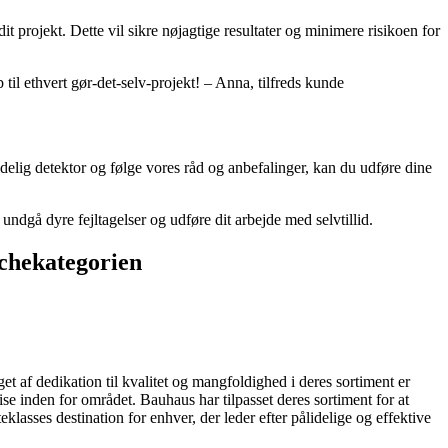
t projekt. Dette vil sikre nøjagtige resultater og minimere risikoen for
il ethvert gør-det-selv-projekt! – Anna, tilfreds kunde
elig detektor og følge vores råd og anbefalinger, kan du udføre dine
undgå dyre fejltagelser og udføre dit arbejde med selvtillid.
ichekategorien
t af dedikation til kvalitet og mangfoldighed i deres sortiment er
e inden for området. Bauhaus har tilpasset deres sortiment for at
sses destination for enhver, der leder efter pålidelige og effektive