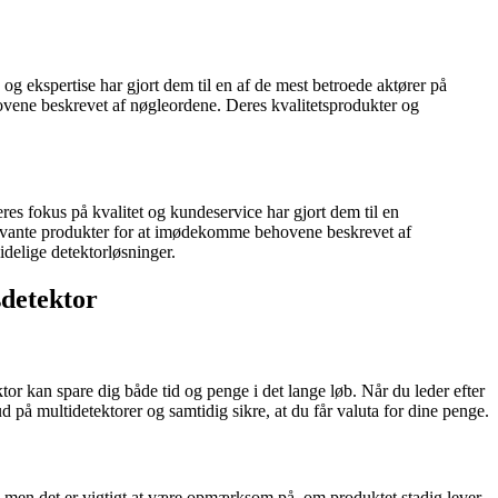
 og ekspertise har gjort dem til en af de mest betroede aktører på
ovene beskrevet af nøgleordene. Deres kvalitetsprodukter og
res fokus på kvalitet og kundeservice har gjort dem til en
elevante produkter for at imødekomme behovene beskrevet af
idelige detektorløsninger.
sdetektor
ktor kan spare dig både tid og penge i det lange løb. Når du leder efter
lbud på multidetektorer og samtidig sikre, at du får valuta for dine penge.
r, men det er vigtigt at være opmærksom på, om produktet stadig lever