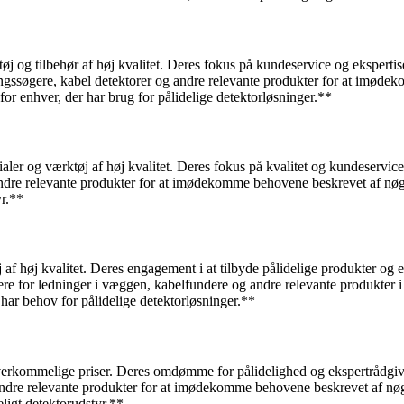
 og tilbehør af høj kvalitet. Deres fokus på kundeservice og ekspertise
dningssøgere, kabel detektorer og andre relevante produkter for at imø
 for enhver, der har brug for pålidelige detektorløsninger.**
ler og værktøj af høj kvalitet. Deres fokus på kvalitet og kundeservice
g andre relevante produkter for at imødekomme behovene beskrevet af nøg
yr.**
af høj kvalitet. Deres engagement i at tilbyde pålidelige produkter og 
dere for ledninger i væggen, kabelfundere og andre relevante produkter 
 har behov for pålidelige detektorløsninger.**
 overkommelige priser. Deres omdømme for pålidelighed og ekspertrådgivn
og andre relevante produkter for at imødekomme behovene beskrevet af nø
eligt detektorudstyr.**