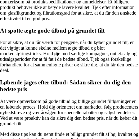
opmærksom på produktspecifikationer og anmeldelser. Et billigere
produkt behøver ikke at betyde lavere kvalitet. Tjek efter information
om glasfiltgrundet og filtrationsgrad for at sikre, at du får den ønskede
effektivitet til en god pris.
At spotte ægte gode tilbud på grundet filt
For at sikre, at du får værdi for pengene, når du køber grundet filt, er
det vigtigt at kunne skelne mellem ægte tilbud og blot
markedsføringstricks. Hold øje med særlige kampagner, outlet-salg og
udsalgsperioder for at få fat i de bedste tilbud. Tjek også forskellige
forhandlere for at sammenligne priser og sikre dig, at du får den bedste
deal.
Løbende jages efter tilbud: Sådan sikrer du dig den
bedste pris
At være opmærksom på gode tilbud og billige grundet filtløsninger er
en løbende proces. Hold dig orienteret om markedet, følg producenters
nyhedsbreve og vær årvågen for specielle rabatter og salgshændelser.
Ved at være proaktiv kan du sikre dig den bedste pris, når du køber dit
grundet filt.
Med disse tips kan du nemt finde et billigt grundet filt af høj kvalitet og