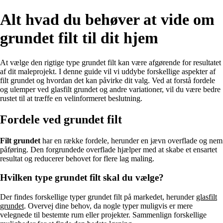
Alt hvad du behøver at vide om
grundet filt til dit hjem
At vælge den rigtige type grundet filt kan være afgørende for resultatet
af dit maleprojekt. I denne guide vil vi uddybe forskellige aspekter af
filt grundet og hvordan det kan påvirke dit valg. Ved at forstå fordele
og ulemper ved glasfilt grundet og andre variationer, vil du være bedre
rustet til at træffe en velinformeret beslutning.
Fordele ved grundet filt
Filt grundet
har en række fordele, herunder en jævn overflade og nem
påføring. Den forgrundede overflade hjælper med at skabe et ensartet
resultat og reducerer behovet for flere lag maling.
Hvilken type grundet filt skal du vælge?
Der findes forskellige typer grundet filt på markedet, herunder
glasfilt
grundet
. Overvej dine behov, da nogle typer muligvis er mere
velegnede til bestemte rum eller projekter. Sammenlign forskellige