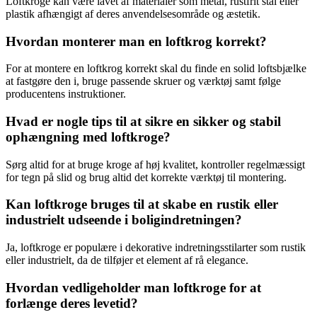
Loftkroge kan være lavet af materialer som metal, rustfrit stål eller
plastik afhængigt af deres anvendelsesområde og æstetik.
Hvordan monterer man en loftkrog korrekt?
For at montere en loftkrog korrekt skal du finde en solid loftsbjælke
at fastgøre den i, bruge passende skruer og værktøj samt følge
producentens instruktioner.
Hvad er nogle tips til at sikre en sikker og stabil
ophængning med loftkroge?
Sørg altid for at bruge kroge af høj kvalitet, kontroller regelmæssigt
for tegn på slid og brug altid det korrekte værktøj til montering.
Kan loftkroge bruges til at skabe en rustik eller
industrielt udseende i boligindretningen?
Ja, loftkroge er populære i dekorative indretningsstilarter som rustik
eller industrielt, da de tilføjer et element af rå elegance.
Hvordan vedligeholder man loftkroge for at
forlænge deres levetid?