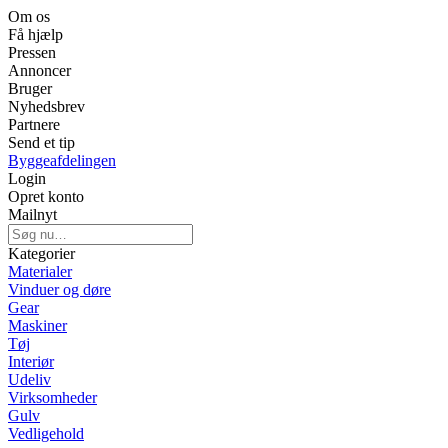
Om os
Få hjælp
Pressen
Annoncer
Bruger
Nyhedsbrev
Partnere
Send et tip
Byggeafdelingen
Login
Opret konto
Mailnyt
Kategorier
Materialer
Vinduer og døre
Gear
Maskiner
Tøj
Interiør
Udeliv
Virksomheder
Gulv
Vedligehold