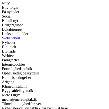
Miljø
Bliv følger
Få nyheder
Social
E-mail nyt
Brugergruppe
Lokalgruppe
Links i indholdet
Websitekort
Nyheder
Bibliotek
Blogside
Webfeed
Paragraffer
Internetcookies
Fortrolighedspolitik
Ophavsretlig beskyttelse
Handelsbetingelser
Adgang
Klimaomstilling
Byggeafdelingen.dk
Mere Digital
medie@meredigital.dk
Tilmeld dig nyhedsbrevet
Nyhedsbrevet, du faktisk har lyst til at læse.