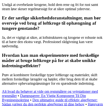
Undgå at overbelaste krogene, hold dem rene og fri for rust samt
stram løse skruer regelmæssigt for at sikre optimal ydeevne.
Er der særlige sikkerhedsforanstaltninger, man bør
overveje ved brug af loftkroge til ophængning af
tungere genstande?
Ja, det er vigtigt at sikre, at loftstrukturen og krogene er robuste nok
til at bære den ekstra vægt. Professionel rådgivning kan være
nødvendig.
Hvordan kan man eksperimentere med forskellige
måder at bruge loftkroge på for at skabe unikke
indretningseffekter?
Prøv at kombinere forskellige typer loftkroge og materialer, skift
mellem forskellige længder og højder, eller brug dem til at skabe
alternative opbevaringsløsninger for en spændende indretning.
Alt hvad du behøver at vide om regnmålere og vejrstationer med
regnmåler
•
Dampspærre: En Vigtig Komponent Til Din
Bygningsisolering
•
Den ultimative guide til effektiv algefjerner:
Sådan vælger du den perfekte algefjerner til dine behov
•
Høreværn