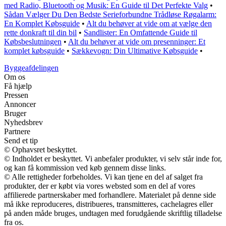
med Radio, Bluetooth og Musik: En Guide til Det Perfekte Valg
•
Sådan Vælger Du Den Bedste Serieforbundne Trådløse Røgalarm:
En Komplet Købsguide
•
Alt du behøver at vide om at vælge den
rette donkraft til din bil
•
Sandlister: En Omfattende Guide til
Købsbeslutningen
•
Alt du behøver at vide om presenninger: Et
komplet købsguide
•
Sækkevogn: Din Ultimative Købsguide
•
Byggeafdelingen
Om os
Få hjælp
Pressen
Annoncer
Bruger
Nyhedsbrev
Partnere
Send et tip
© Ophavsret beskyttet.
© Indholdet er beskyttet. Vi anbefaler produkter, vi selv står inde for,
og kan få kommission ved køb gennem disse links.
© Alle rettigheder forbeholdes. Vi kan tjene en del af salget fra
produkter, der er købt via vores websted som en del af vores
affilierede partnerskaber med forhandlere. Materialet på denne side
må ikke reproduceres, distribueres, transmitteres, cachelagres eller
på anden måde bruges, undtagen med forudgående skriftlig tilladelse
fra os.