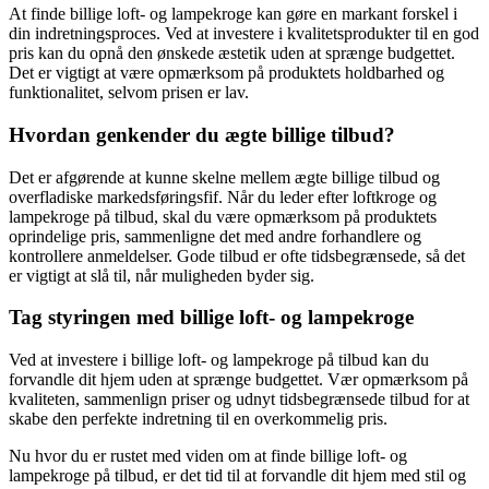
At finde billige loft- og lampekroge kan gøre en markant forskel i
din indretningsproces. Ved at investere i kvalitetsprodukter til en god
pris kan du opnå den ønskede æstetik uden at sprænge budgettet.
Det er vigtigt at være opmærksom på produktets holdbarhed og
funktionalitet, selvom prisen er lav.
Hvordan genkender du ægte billige tilbud?
Det er afgørende at kunne skelne mellem ægte billige tilbud og
overfladiske markedsføringsfif. Når du leder efter loftkroge og
lampekroge på tilbud, skal du være opmærksom på produktets
oprindelige pris, sammenligne det med andre forhandlere og
kontrollere anmeldelser. Gode tilbud er ofte tidsbegrænsede, så det
er vigtigt at slå til, når muligheden byder sig.
Tag styringen med billige loft- og lampekroge
Ved at investere i billige loft- og lampekroge på tilbud kan du
forvandle dit hjem uden at sprænge budgettet. Vær opmærksom på
kvaliteten, sammenlign priser og udnyt tidsbegrænsede tilbud for at
skabe den perfekte indretning til en overkommelig pris.
Nu hvor du er rustet med viden om at finde billige loft- og
lampekroge på tilbud, er det tid til at forvandle dit hjem med stil og