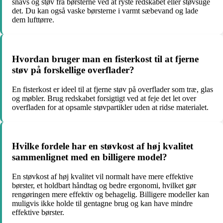
snavs og støv fra børsterne ved at ryste redskabet eller støvsuge
det. Du kan også vaske børsterne i varmt sæbevand og lade
dem lufttørre.
Hvordan bruger man en fisterkost til at fjerne
støv på forskellige overflader?
En fisterkost er ideel til at fjerne støv på overflader som træ, glas
og møbler. Brug redskabet forsigtigt ved at feje det let over
overfladen for at opsamle støvpartikler uden at ridse materialet.
Hvilke fordele har en støvkost af høj kvalitet
sammenlignet med en billigere model?
En støvkost af høj kvalitet vil normalt have mere effektive
børster, et holdbart håndtag og bedre ergonomi, hvilket gør
rengøringen mere effektiv og behagelig. Billigere modeller kan
muligvis ikke holde til gentagne brug og kan have mindre
effektive børster.