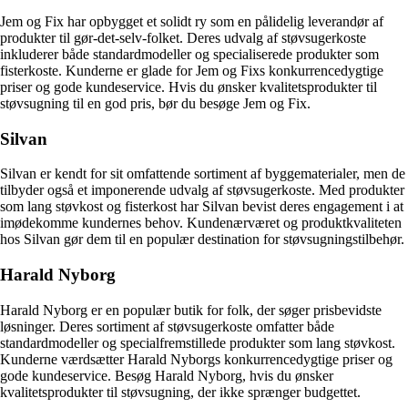
Jem og Fix har opbygget et solidt ry som en pålidelig leverandør af
produkter til gør-det-selv-folket. Deres udvalg af støvsugerkoste
inkluderer både standardmodeller og specialiserede produkter som
fisterkoste. Kunderne er glade for Jem og Fixs konkurrencedygtige
priser og gode kundeservice. Hvis du ønsker kvalitetsprodukter til
støvsugning til en god pris, bør du besøge Jem og Fix.
Silvan
Silvan er kendt for sit omfattende sortiment af byggematerialer, men de
tilbyder også et imponerende udvalg af støvsugerkoste. Med produkter
som lang støvkost og fisterkost har Silvan bevist deres engagement i at
imødekomme kundernes behov. Kundenærværet og produktkvaliteten
hos Silvan gør dem til en populær destination for støvsugningstilbehør.
Harald Nyborg
Harald Nyborg er en populær butik for folk, der søger prisbevidste
løsninger. Deres sortiment af støvsugerkoste omfatter både
standardmodeller og specialfremstillede produkter som lang støvkost.
Kunderne værdsætter Harald Nyborgs konkurrencedygtige priser og
gode kundeservice. Besøg Harald Nyborg, hvis du ønsker
kvalitetsprodukter til støvsugning, der ikke sprænger budgettet.