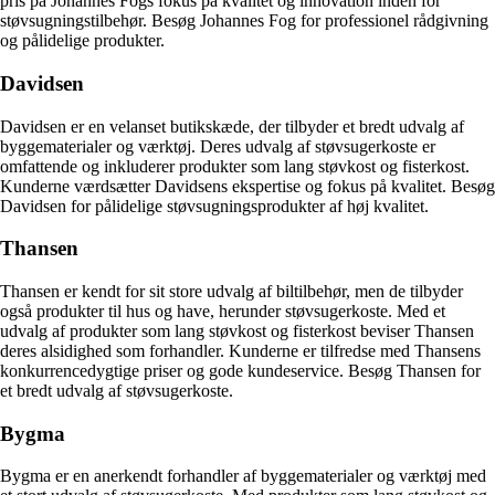
pris på Johannes Fogs fokus på kvalitet og innovation inden for
støvsugningstilbehør. Besøg Johannes Fog for professionel rådgivning
og pålidelige produkter.
Davidsen
Davidsen er en velanset butikskæde, der tilbyder et bredt udvalg af
byggematerialer og værktøj. Deres udvalg af støvsugerkoste er
omfattende og inkluderer produkter som lang støvkost og fisterkost.
Kunderne værdsætter Davidsens ekspertise og fokus på kvalitet. Besøg
Davidsen for pålidelige støvsugningsprodukter af høj kvalitet.
Thansen
Thansen er kendt for sit store udvalg af biltilbehør, men de tilbyder
også produkter til hus og have, herunder støvsugerkoste. Med et
udvalg af produkter som lang støvkost og fisterkost beviser Thansen
deres alsidighed som forhandler. Kunderne er tilfredse med Thansens
konkurrencedygtige priser og gode kundeservice. Besøg Thansen for
et bredt udvalg af støvsugerkoste.
Bygma
Bygma er en anerkendt forhandler af byggematerialer og værktøj med