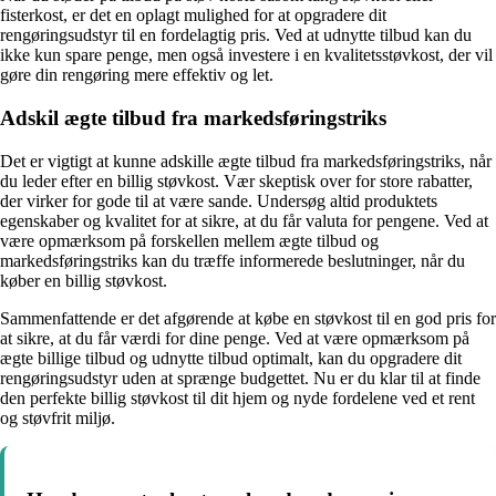
fisterkost, er det en oplagt mulighed for at opgradere dit
rengøringsudstyr til en fordelagtig pris. Ved at udnytte tilbud kan du
ikke kun spare penge, men også investere i en kvalitetsstøvkost, der vil
gøre din rengøring mere effektiv og let.
Adskil ægte tilbud fra markedsføringstriks
Det er vigtigt at kunne adskille ægte tilbud fra markedsføringstriks, når
du leder efter en billig støvkost. Vær skeptisk over for store rabatter,
der virker for gode til at være sande. Undersøg altid produktets
egenskaber og kvalitet for at sikre, at du får valuta for pengene. Ved at
være opmærksom på forskellen mellem ægte tilbud og
markedsføringstriks kan du træffe informerede beslutninger, når du
køber en billig støvkost.
Sammenfattende er det afgørende at købe en støvkost til en god pris for
at sikre, at du får værdi for dine penge. Ved at være opmærksom på
ægte billige tilbud og udnytte tilbud optimalt, kan du opgradere dit
rengøringsudstyr uden at sprænge budgettet. Nu er du klar til at finde
den perfekte billig støvkost til dit hjem og nyde fordelene ved et rent
og støvfrit miljø.