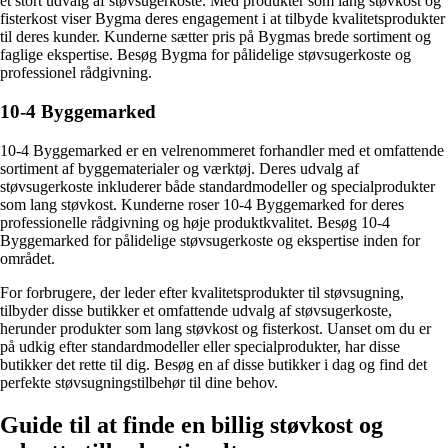
et stort udvalg af støvsugerkoste. Med produkter som lang støvkost og
fisterkost viser Bygma deres engagement i at tilbyde kvalitetsprodukter
til deres kunder. Kunderne sætter pris på Bygmas brede sortiment og
faglige ekspertise. Besøg Bygma for pålidelige støvsugerkoste og
professionel rådgivning.
10-4 Byggemarked
10-4 Byggemarked er en velrenommeret forhandler med et omfattende
sortiment af byggematerialer og værktøj. Deres udvalg af
støvsugerkoste inkluderer både standardmodeller og specialprodukter
som lang støvkost. Kunderne roser 10-4 Byggemarked for deres
professionelle rådgivning og høje produktkvalitet. Besøg 10-4
Byggemarked for pålidelige støvsugerkoste og ekspertise inden for
området.
For forbrugere, der leder efter kvalitetsprodukter til støvsugning,
tilbyder disse butikker et omfattende udvalg af støvsugerkoste,
herunder produkter som lang støvkost og fisterkost. Uanset om du er
på udkig efter standardmodeller eller specialprodukter, har disse
butikker det rette til dig. Besøg en af ​​disse butikker i dag og find det
perfekte støvsugningstilbehør til dine behov.
Guide til at finde en billig støvkost og