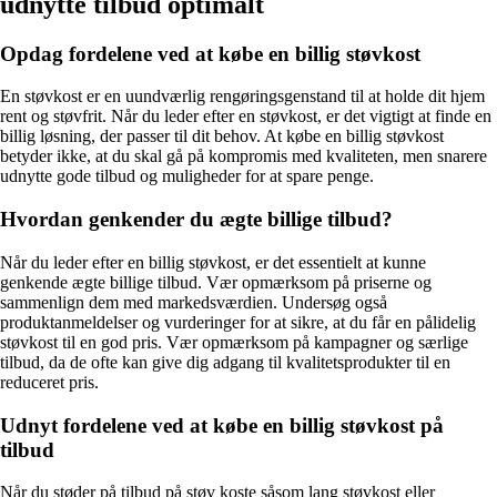
udnytte tilbud optimalt
Opdag fordelene ved at købe en billig støvkost
En støvkost er en uundværlig rengøringsgenstand til at holde dit hjem
rent og støvfrit. Når du leder efter en støvkost, er det vigtigt at finde en
billig løsning, der passer til dit behov. At købe en billig støvkost
betyder ikke, at du skal gå på kompromis med kvaliteten, men snarere
udnytte gode tilbud og muligheder for at spare penge.
Hvordan genkender du ægte billige tilbud?
Når du leder efter en billig støvkost, er det essentielt at kunne
genkende ægte billige tilbud. Vær opmærksom på priserne og
sammenlign dem med markedsværdien. Undersøg også
produktanmeldelser og vurderinger for at sikre, at du får en pålidelig
støvkost til en god pris. Vær opmærksom på kampagner og særlige
tilbud, da de ofte kan give dig adgang til kvalitetsprodukter til en
reduceret pris.
Udnyt fordelene ved at købe en billig støvkost på
tilbud
Når du støder på tilbud på støv koste såsom lang støvkost eller