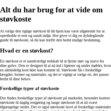
Alt du har brug for at vide om
støvkoste
At vælge den rigtige støvkost til dit hjem kan være afgørende for at
opretholde et rent og sundt miljø. Her giver vi dig en dybdegående
guide til støvkoste, så du kan træffe den bedst mulige beslutning.
Hvad er en støvkost?
En støvkost er et uundværligt redskab til at fjerne støv og snavs fra
dine gulve. Den er designet til at nå ind i hjørner og under møbler, hvor
en almindelig kost ikke kan komme til. Støvkoste fås i forskellige
længder, former og materialer, og det er vigtigt at vælge en, der passer
bedst til dine behov.
Forskellige typer af støvkoste
Der findes forskellige typer af støvkoste på markedet, herunder kortere
støvkoste til daglig rengøring og lange støvkoste til at nå svært
tilgængelige steder. Der er også støvkoste lavet af forskellige materialer