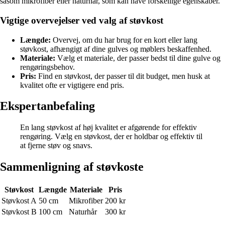
såsom mikrofiber eller naturhår, som kan have forskellige egenskaber.
Vigtige overvejelser ved valg af støvkost
Længde:
Overvej, om du har brug for en kort eller lang
støvkost, afhængigt af dine gulves og møblers beskaffenhed.
Materiale:
Vælg et materiale, der passer bedst til dine gulve og
rengøringsbehov.
Pris:
Find en støvkost, der passer til dit budget, men husk at
kvalitet ofte er vigtigere end pris.
Ekspertanbefaling
En lang støvkost af høj kvalitet er afgørende for effektiv
rengøring. Vælg en støvkost, der er holdbar og effektiv til
at fjerne støv og snavs.
Sammenligning af støvkoste
Støvkost
Længde
Materiale
Pris
Støvkost A
50 cm
Mikrofiber
200 kr
Støvkost B
100 cm
Naturhår
300 kr