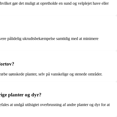
vilket gør det muligt at opretholde en sund og velplejet have eller
 levere pålidelig ukrudtsbekæmpelse samtidig med at minimere
fortov?
 dræbe uønskede planter, selv på vanskelige og stenede områder.
rige planter og dyr?
es at undgå utilsigtet overbrusning af andre planter og dyr for at