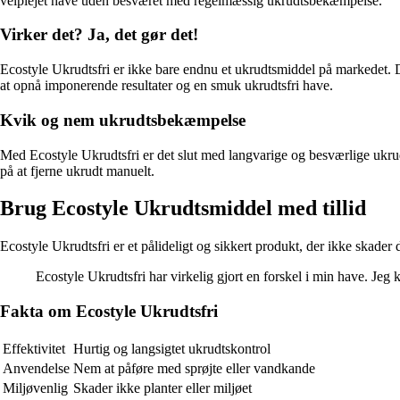
velplejet have uden besværet med regelmæssig ukrudtsbekæmpelse.
Virker det? Ja, det gør det!
Ecostyle Ukrudtsfri er ikke bare endnu et ukrudtsmiddel på markedet. De
at opnå imponerende resultater og en smuk ukrudtsfri have.
Kvik og nem ukrudtsbekæmpelse
Med Ecostyle Ukrudtsfri er det slut med langvarige og besværlige ukr
på at fjerne ukrudt manuelt.
Brug Ecostyle Ukrudtsmiddel med tillid
Ecostyle Ukrudtsfri er et pålideligt og sikkert produkt, der ikke skader
Ecostyle Ukrudtsfri har virkelig gjort en forskel i min have. Jeg 
Fakta om Ecostyle Ukrudtsfri
Effektivitet
Hurtig og langsigtet ukrudtskontrol
Anvendelse
Nem at påføre med sprøjte eller vandkande
Miljøvenlig
Skader ikke planter eller miljøet