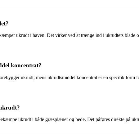
det?
kæmper ukrudt i haven. Det virker ved at trænge ind i ukrudtets blade o
ddel koncentrat?
r forebygger ukrudt, mens ukrudtsmiddel koncentrat er en specifik form fo
 ukrudt?
at bekæmpe ukrudt i både græsplæner og bede. Det påføres direkte på ukr