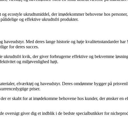
et og ecostyle ukrudtsmiddel, der imødekommer behovene hos personer, 
 pålidelige og effektive ukrudtsfri produkter.
og haveudstyr. Med deres lange historie og høje kvalitetsstandarder ha
ige for deres succes.
e ukrudtsfri kvik, der giver forbrugerne effektive og bekvemme løsninge
ektivitet og miljøvenlighed højt.
ialer, elværktøj og haveudstyr. Deres omdømme bygger på prisvenlige p
rrencedygtige priser.
er er skabt for at imødekomme behovene hos kunder, der ønsker en eff
 oversigt giver dig et indblik i de bedste specialbutikker for nichepr