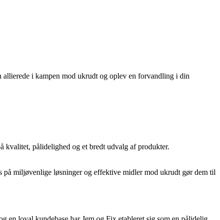
 allierede i kampen mod ukrudt og oplev en forvandling i din
valitet, pålidelighed og et bredt udvalg af produkter.
s på miljøvenlige løsninger og effektive midler mod ukrudt gør dem til
og en loyal kundebase har Jem og Fix etableret sig som en pålidelig