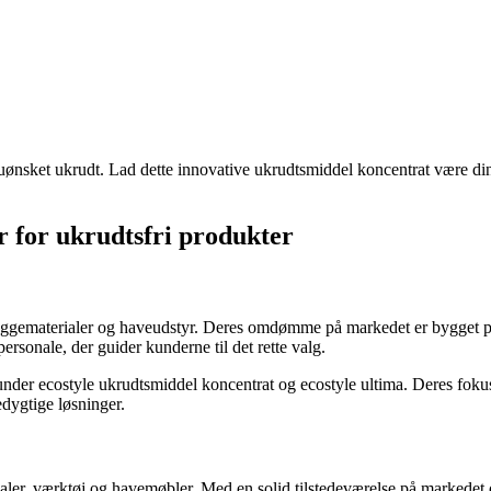
ønsket ukrudt. Lad dette innovative ukrudtsmiddel koncentrat være din
r for ukrudtsfri produkter
yggematerialer og haveudstyr. Deres omdømme på markedet er bygget på k
sonale, der guider kunderne til det rette valg.
under ecostyle ukrudtsmiddel koncentrat og ecostyle ultima. Deres foku
edygtige løsninger.
aler, værktøj og havemøbler. Med en solid tilstedeværelse på markedet 