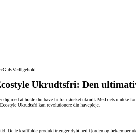
er
Gulv
Vedligehold
 Ecostyle Ukrudtsfri: Den ultima
r dig med at holde din have fri for uønsket ukrudt. Med dets unikke for
Ecostyle Ukrudtsfri kan revolutionere din havepleje.
dtid. Dette kraftfulde produkt trænger dybt ned i jorden og bekæmper