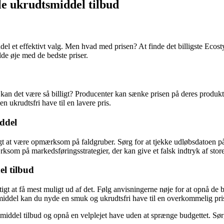
le ukrudtsmiddel tilbud
del et effektivt valg. Men hvad med prisen? At finde det billigste Ecos
lde øje med de bedste priser.
an det være så billigt? Producenter kan sænke prisen på deres produkter
 ukrudtsfri have til en lavere pris.
iddel
tigt at være opmærksom på faldgruber. Sørg for at tjekke udløbsdatoen p
ksom på markedsføringsstrategier, der kan give et falsk indtryk af store
el tilbud
igtigt at få mest muligt ud af det. Følg anvisningerne nøje for at opnå 
smiddel kan du nyde en smuk og ukrudtsfri have til en overkommelig pri
rudtsmiddel tilbud og opnå en velplejet have uden at sprænge budgettet.