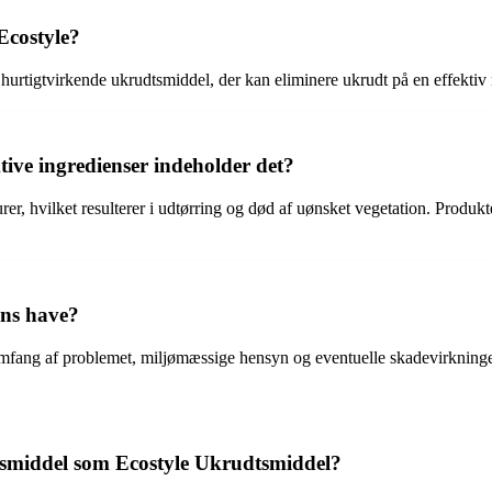
Ecostyle?
 og hurtigtvirkende ukrudtsmiddel, der kan eliminere ukrudt på en effekt
tive ingredienser indeholder det?
rer, hvilket resulterer i udtørring og død af uønsket vegetation. Produkte
ens have?
fang af problemet, miljømæssige hensyn og eventuelle skadevirkninger p
udtsmiddel som Ecostyle Ukrudtsmiddel?