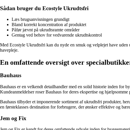
Sådan bruger du Ecostyle Ukrudtsfri
Læs brugsanvisningen grundigt
Bland korrekt koncentration af produktet
Påfør jævnt på ukrudtsramte områder
Gentag ved behov for vedvarende ukrudtskontrol
Med Ecostyle Ukrudtsfri kan du nyde en smuk og velplejet have uden u
havepleje.
En omfattende oversigt over specialbutikke
Bauhaus
Bauhaus er en velkendt detailhandler med en solid historie inden for b
Kundeanmeldelser roser Bauhaus for deres ekspertise og hjælpsomme per
Bauhaus tilbyder et imponerende sortiment af ukrudtsfri produkter, her
en førsteklasses destination for forbrugere, der ønsker effektive og bær
Jem og Fix
Jem og Fix er kendt for deres omfattende udvalg inden for byggemateri