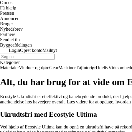
Om os
Få hjælp
Pressen
Annoncer
Bruger
Nyhedsbrev
Partnere
Send et tip
Byggeafdelingen
Login
Opret konto
Mailnyt
Kategorier
Materialer
Vinduer og døre
Gear
Maskiner
Tøj
Interiør
Udeliv
Virksomhed
Alt, du har brug for at vide om
Ecostyle Ukrudtsfri er et effektivt og banebrydende produkt, der hjælpe
anerkendelse hos haveejere overalt. Læs videre for at opdage, hvordan 
Ukrudtsfri med Ecostyle Ultima
Ved hjælp af Ecostyle Ultima kan du opnå en ukrudtsfri have på rekor