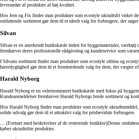
leverandør af produkter af høj kvalitet.
Hos Jem og Fix finder man produkter som ecostyle ukrudtsfri virker d
omfattende sortiment gør dem til et ideelt valg for forbrugere, der søger
Silvan
Silvan er en anerkendt butikskæde inden for byggematerialer, værktøj 
fremhæver deres professionelle rådgivning og kundeservice som væsentl
I Silvans sortiment finder man produkter som ecostyle ultima og ecostyl
bæredygtighed gør dem til et fremtrædende valg for dem, der vægter eff
Harald Nyborg
Harald Nyborg er en velrenommeret butikskæde med fokus på byggemater
Kundeanmeldelser fremhæver Harald Nyborgs brede sortiment og konku
Hos Harald Nyborg finder man produkter som ecostyle ukrudtsmiddel, d
solide udvalg gør dem til et attraktivt valg for prisbevidste forbrugere.
… (Fortsæt med beskrivelser af de resterende butikker)Denne omfattende
køber ukrudtsfrie produkter.