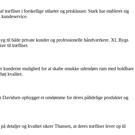
ræfliser i forskellige stilarter og prisklasser. Stark har etableret sig
g kundeservice.
XL Byg til både private kunder og professionelle håndværkere. XL Bygs
v til træfliser.
lbyder kunderne mulighed for at skabe smukke udendørs rum med holdbare
høj kvalitet.
ed har Davidsen opbygget et omdømme for deres pålidelige produkter og
 detaljer og kvalitet sikrer Thansen, at deres træfliser lever op til