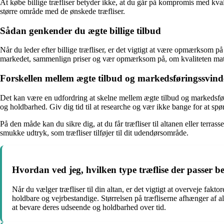
At købe billige træfliser betyder ikke, at du går på kompromis med kva
større område med de ønskede træfliser.
Sådan genkender du ægte billige tilbud
Når du leder efter billige træfliser, er det vigtigt at være opmærksom
markedet, sammenlign priser og vær opmærksom på, om kvaliteten mat
Forskellen mellem ægte tilbud og markedsføringssvind
Det kan være en udfordring at skelne mellem ægte tilbud og markedsføri
og holdbarhed. Giv dig tid til at researche og vær ikke bange for at sp
På den måde kan du sikre dig, at du får træfliser til altanen eller terra
smukke udtryk, som træfliser tilføjer til dit udendørsområde.
Hvordan ved jeg, hvilken type træflise der passer be
Når du vælger træfliser til din altan, er det vigtigt at overveje fak
holdbare og vejrbestandige. Størrelsen på træfliserne afhænger af al
at bevare deres udseende og holdbarhed over tid.