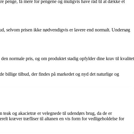
are penge, få mere for pengene og muligvis have råd til at dække et
bud, selvom prisen ikke nødvendigvis er lavere end normalt. Undersøg
en normale pris, og om produktet stadig opfylder dine krav til kvalitet
 de billige tilbud, der findes på markedet og nyd det naturlige og
som teak og akacietræ er velegnede til udendørs brug, da de er
lt kræver træfliser til altanen en vis form for vedligeholdelse for