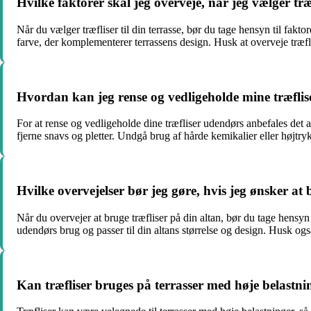
Hvilke faktorer skal jeg overveje, når jeg vælger træf
Når du vælger træfliser til din terrasse, bør du tage hensyn til fakto
farve, der komplementerer terrassens design. Husk at overveje træflise
Hvordan kan jeg rense og vedligeholde mine træfli
For at rense og vedligeholde dine træfliser udendørs anbefales det a
fjerne snavs og pletter. Undgå brug af hårde kemikalier eller højtry
Hvilke overvejelser bør jeg gøre, hvis jeg ønsker at
Når du overvejer at bruge træfliser på din altan, bør du tage hensyn 
udendørs brug og passer til din altans størrelse og design. Husk og
Kan træfliser bruges på terrasser med høje belastnin