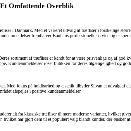
– Et Omfattende Overblik
iser i Danmark. Med et varieret udvalg af træfliser i forskellige størr
. Kundeanmeldelser fremhæver Bauhaus professionelle service og ekspertis
eres sortiment af træfliser er kendt for at være prisvenlige og af god kva
ruppe. Kundeanmeldelser roser butikken for deres tilgængelighed og god
tet. Med fokus på holdbarhed og æstetik tilbyder Silvan et udvalg af elega
mrådet afspejles i positive kundeanmeldelser.
uderer alt fra klassiske træfliser til mere moderne varianter, hvilket giv
, hvilket har gjort dem til et populært valg blandt kunder, der ønsker 