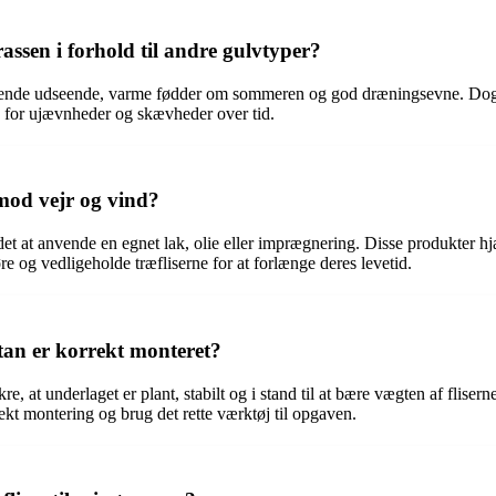
rassen i forhold til andre gulvtyper?
 tiltalende udseende, varme fødder om sommeren og god dræningsevne. D
le for ujævnheder og skævheder over tid.
mod vejr og vind?
det at anvende en egnet lak, olie eller imprægnering. Disse produkter 
øre og vedligeholde træfliserne for at forlænge deres levetid.
ltan er korrekt monteret?
sikre, at underlaget er plant, stabilt og i stand til at bære vægten af flis
kt montering og brug det rette værktøj til opgaven.