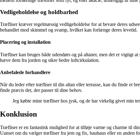
mellem forskellige træsorter som fyr, eg eller akacie, afhængigt af din
Vedligeholdelse og holdbarhed
Træfliser kræver regelmæssig vedligeholdelse for at bevare deres udseen
behandlet mod skimmel og svamp, hvilket kan forlænge deres levetid.
Placering og installation
Træfliser kan bruges både udendørs og på altaner, men det er vigtigt at si
hæve dem fra jorden og sikre bedre luftcirkulation.
Anbefalede forhandlere
Når du leder efter træfliser til din altan eller terrasse, kan du finde et
finde præcis det, der passer til dine behov.
Jeg købte mine træfliser hos jysk, og de har virkelig givet min t
Konklusion
Træfliser er en fantastisk mulighed for at tilføje varme og charme til d
Uanset om du vælger træfliser fra jem og fix, bauhaus eller en anden for