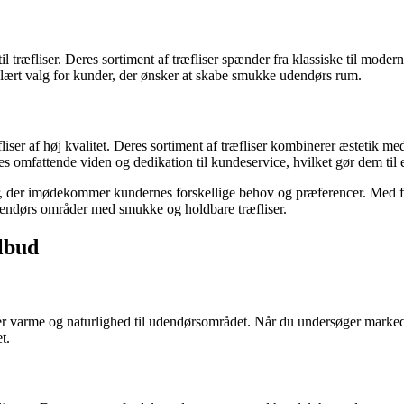
træfliser. Deres sortiment af træfliser spænder fra klassiske til moderne
pulært valg for kunder, der ønsker at skabe smukke udendørs rum.
liser af høj kvalitet. Deres sortiment af træfliser kombinerer æstetik 
 omfattende viden og dedikation til kundeservice, hvilket gør dem til 
r, der imødekommer kundernes forskellige behov og præferencer. Med foku
udendørs områder med smukke og holdbare træfliser.
ilbud
føjer varme og naturlighed til udendørsområdet. Når du undersøger marked
t.