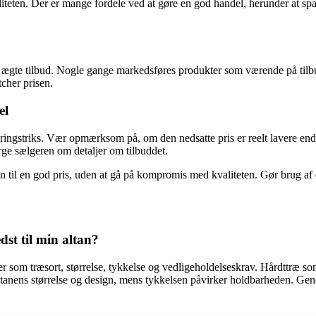
liteten. Der er mange fordele ved at gøre en god handel, herunder at sp
 på ægte tilbud. Nogle gange markedsføres produkter som værende på til
cher prisen.
el
ngstriks. Vær opmærksom på, om den nedsatte pris er reelt lavere end d
ørge sælgeren om detaljer om tilbuddet.
ssen til en god pris, uden at gå på kompromis med kvaliteten. Gør brug af
dst til min altan?
torer som træsort, størrelse, tykkelse og vedligeholdelseskrav. Hårdttræ 
tanens størrelse og design, mens tykkelsen påvirker holdbarheden. Genere