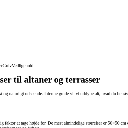
er
Gulv
Vedligehold
er til altaner og terrasser
ukt og naturligt udseende. I denne guide vil vi uddybe alt, hvad du behøve
 vigtig faktor at tage højde for. De mest almindelige størrelser er 50×50