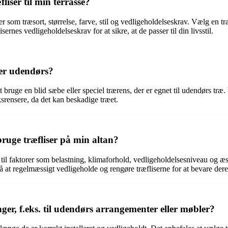
liser til min terrasse?
rer som træsort, størrelse, farve, stil og vedligeholdelseskrav. Vælg en t
rnes vedligeholdelseskrav for at sikre, at de passer til din livsstil.
ser udendørs?
t bruge en blid sæbe eller speciel trærens, der er egnet til udendørs tr
ksrensere, da det kan beskadige træet.
 bruge træfliser på min altan?
til faktorer som belastning, klimaforhold, vedligeholdelsesniveau og æste
så at regelmæssigt vedligeholde og rengøre træfliserne for at bevare de
ger, f.eks. til udendørs arrangementer eller møbler?