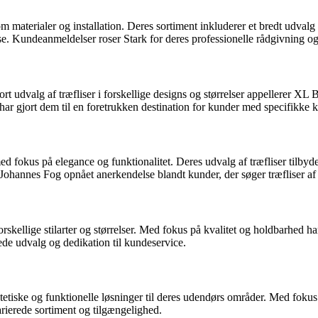
aterialer og installation. Deres sortiment inkluderer et bredt udvalg af t
ise. Kundeanmeldelser roser Stark for deres professionelle rådgivning o
tort udvalg af træfliser i forskellige designs og størrelser appellerer 
r gjort dem til en foretrukken destination for kunder med specifikke kra
 med fokus på elegance og funktionalitet. Deres udvalg af træfliser ti
 Johannes Fog opnået anerkendelse blandt kunder, der søger træfliser af 
i forskellige stilarter og størrelser. Med fokus på kvalitet og holdbarh
e udvalg og dedikation til kundeservice.
tetiske og funktionelle løsninger til deres udendørs områder. Med fokus på
rierede sortiment og tilgængelighed.