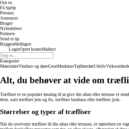
Om os
Få hjælp
Pressen
Annoncer
Bruger
Nyhedsbrev
Partnere
Send et tip
Byggeafdelingen
Login
Opret konto
Mailnyt
Kategorier
Materialer
Vinduer og døre
Gear
Maskiner
Tøj
Interiør
Udeliv
Virksomhed
Alt, du behøver at vide om træflis
Træfliser er en populær løsning til at give din altan eller terrasse et sm
dem, som træfliser jem og fix, træfliser bauhaus eller træfliser jysk.
Størrelser og typer af træfliser
Når du overvejer træfliser til din altan eller terrasse, er størrelsen en