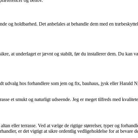
e præferencer og behov.
de og holdbarhed. Det anbefales at behandle dem med en træbeskyttelse e
kre, at underlaget er jævnt og stabilt, før du installerer dem. Du kan væl
 bredt udvalg hos forhandlere som jem og fix, bauhaus, jysk eller Harald N
errasse et smukt og naturligt udseende. Jeg er meget tilfreds med kvalit
in altan eller terrasse. Ved at vælge de rigtige størrelser, typer og for
handler, er det vigtigt at sikre ordentlig vedligeholdelse for at bevare