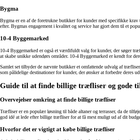
Bygma
Bygma er en af de foretrukne butikker for kunder med specifikke krav til 
efter. Bygmas engagement i kvalitet og service har gjort dem til et po
10-4 Byggemarked
10-4 Byggemarked er også et værdifuldt valg for kunder, der søger træf
at skabe unikke udendørs områder. 10-4 Byggemarked er kendt for deres
Samlet set tilbyder de nævnte butikker et omfattende udvalg af træflise
som pålidelige destinationer for kunder, der ønsker at forbedre deres 
Guide til at finde billige træfliser og gode t
Overvejelser omkring at finde billige træfliser
Træfliser er en populær løsning til både altaner og terrasser, da de til
god idé at lede efter billige træfliser for at få mest muligt ud af dit budge
Hvorfor det er vigtigt at købe billige træfliser