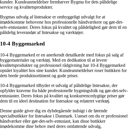
kunder. Kundeanmeldelser fremhæver Bygma for dets pålidelige
service og kvalitetsprodukter.
Bygmas udvalg af listesakse er omhyggeligt udvalgt for at
imødekomme behovene hos professionelle håndværkere og gør-det-
selv-entusiaster. Deres fokus på kvalitet og pålidelighed gør dem til en
pålidelig leverandør af listesakse og værktøjer.
10-4 Byggemarked
10-4 Byggemarked er en anerkendt detailkæde med fokus på salg af
byggematerialer og værktøj. Med en dedikation til at levere
kvalitetsprodukter og professionel rådgivning har 10-4 Byggemarked
opnået loyalitet hos sine kunder. Kundeanmeldelser roser butikken for
dets brede produktsortiment og gode priser.
10-4 Byggemarked tilbyder et udvalg af pålidelige listesakse, der
opfylder kravene fra både professionelle bygningsfolk og gør-det-selv-
entusiaster. Deres fokus på kvalitet og konkurrencedygtige priser gør
dem til en ideel destination for listesakse og relateret værktøj.
Denne guide giver dig en dybdegående indsigt i de førende
specialbutikker for listesakse i Danmark. Uanset om du er professionel
håndværker eller gør-det-selv-entusiast, kan disse butikker
imødekomme dine behov med deres omfattende udvalg,