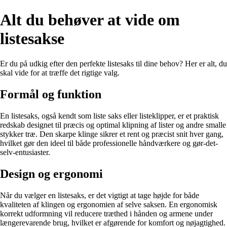
Alt du behøver at vide om
listesakse
Er du på udkig efter den perfekte listesaks til dine behov? Her er alt, du
skal vide for at træffe det rigtige valg.
Formål og funktion
En listesaks, også kendt som liste saks eller listeklipper, er et praktisk
redskab designet til præcis og optimal klipning af lister og andre smalle
stykker træ. Den skarpe klinge sikrer et rent og præcist snit hver gang,
hvilket gør den ideel til både professionelle håndværkere og gør-det-
selv-entusiaster.
Design og ergonomi
Når du vælger en listesaks, er det vigtigt at tage højde for både
kvaliteten af klingen og ergonomien af selve saksen. En ergonomisk
korrekt udformning vil reducere træthed i hånden og armene under
længerevarende brug, hvilket er afgørende for komfort og nøjagtighed.