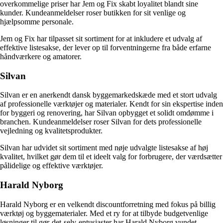
overkommelige priser har Jem og Fix skabt loyalitet blandt sine
kunder. Kundeanmeldelser roser butikken for sit venlige og
hjælpsomme personale.
Jem og Fix har tilpasset sit sortiment for at inkludere et udvalg af
effektive listesakse, der lever op til forventningerne fra både erfarne
håndværkere og amatorer.
Silvan
Silvan er en anerkendt dansk byggemarkedskæde med et stort udvalg
af professionelle værktøjer og materialer. Kendt for sin ekspertise inden
for byggeri og renovering, har Silvan opbygget et solidt omdømme i
branchen. Kundeanmeldelser roser Silvan for dets professionelle
vejledning og kvalitetsprodukter.
Silvan har udvidet sit sortiment med nøje udvalgte listesakse af høj
kvalitet, hvilket gør dem til et ideelt valg for forbrugere, der værdsætter
pålidelige og effektive værktøjer.
Harald Nyborg
Harald Nyborg er en velkendt discountforretning med fokus på billig
værktøj og byggematerialer. Med et ry for at tilbyde budgetvenlige
løsninger til gør-det-selv-entusiaster har Harald Nyborg vundet