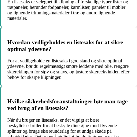
En listesaks er velegnet til klipning af forskellige typer lister og
træpaneler, herunder fodpaneler, karmlister, paneler til møbler
og lignende trimmingsmaterialer i træ og andre lignende
materialer.
Hvordan vedligeholdes en listesaks for at sikre
optimal ydeevne?
For at vedligeholde en listesaks i god stand og sikre optimal
ydeevne, bør du regelmæssigt smøre leddene med olie, rengøre
skæreklingen for støv og snavs, og justere skæreekvinklen efter
behov for skarpe klipninger.
Hvilke sikkerhedsforanstaltninger bør man tage
ved brug af en listesaks?
Når du bruger en listesaks, er det vigtigt at bære
beskyttelsesbriller for at beskytte dine øjne mod flyvende
splinter og bruge skæreunderlag for at undgå skade på
arbejdsflader. Det er også vigtigt at holde fingrene væk fra