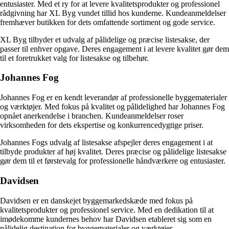
entusiaster. Med et ry for at levere kvalitetsprodukter og professionel
rådgivning har XL Byg vundet tillid hos kunderne. Kundeanmeldelser
fremhæver butikken for dets omfattende sortiment og gode service.
XL Byg tilbyder et udvalg af pålidelige og præcise listesakse, der
passer til enhver opgave. Deres engagement i at levere kvalitet gør dem
til et foretrukket valg for listesakse og tilbehør.
Johannes Fog
Johannes Fog er en kendt leverandør af professionelle byggematerialer
og værktøjer. Med fokus på kvalitet og pålidelighed har Johannes Fog
opnået anerkendelse i branchen. Kundeanmeldelser roser
virksomheden for dets ekspertise og konkurrencedygtige priser.
Johannes Fogs udvalg af listesakse afspejler deres engagement i at
tilbyde produkter af høj kvalitet. Deres præcise og pålidelige listesakse
gør dem til et førstevalg for professionelle håndværkere og entusiaster.
Davidsen
Davidsen er en danskejet byggemarkedskæde med fokus på
kvalitetsprodukter og professionel service. Med en dedikation til at
imødekomme kundernes behov har Davidsen etableret sig som en
pålidelig destination for byggematerialer og værktøjer.