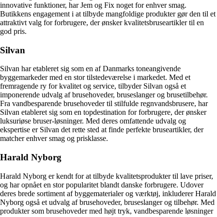
innovative funktioner, har Jem og Fix noget for enhver smag.
Butikkens engagement i at tilbyde mangfoldige produkter gør den til et
attraktivt valg for forbrugere, der ønsker kvalitetsbruseartikler til en
god pris.
Silvan
Silvan har etableret sig som en af Danmarks toneangivende
byggemarkeder med en stor tilstedeværelse i markedet. Med et
fremragende ry for kvalitet og service, tilbyder Silvan også et
imponerende udvalg af brusehoveder, bruseslanger og brusetilbehør.
Fra vandbesparende brusehoveder til stilfulde regnvandsbrusere, har
Silvan etableret sig som en topdestination for forbrugere, der ønsker
luksuriøse bruser-løsninger. Med deres omfattende udvalg og
ekspertise er Silvan det rette sted at finde perfekte bruseartikler, der
matcher enhver smag og prisklasse.
Harald Nyborg
Harald Nyborg er kendt for at tilbyde kvalitetsprodukter til lave priser,
og har opnået en stor popularitet blandt danske forbrugere. Udover
deres brede sortiment af byggematerialer og værktøj, inkluderer Harald
Nyborg også et udvalg af brusehoveder, bruseslanger og tilbehør. Med
produkter som brusehoveder med højt tryk, vandbesparende løsninger