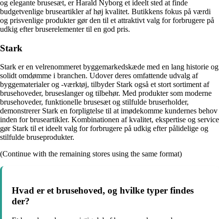
og elegante brusesæt, er Harald Nyborg et ideelt sted at finde
budgetvenlige bruseartikler af høj kvalitet. Butikkens fokus på værdi
og prisvenlige produkter gør den til et attraktivt valg for forbrugere på
udkig efter bruserelementer til en god pris.
Stark
Stark er en velrenommeret byggemarkedskæde med en lang historie og
solidt omdømme i branchen. Udover deres omfattende udvalg af
byggematerialer og -værktøj, tilbyder Stark også et stort sortiment af
brusehoveder, bruseslanger og tilbehør. Med produkter som moderne
brusehoveder, funktionelle brusesæt og stilfulde bruserholder,
demonstrerer Stark en forpligtelse til at imødekomme kundernes behov
inden for bruseartikler. Kombinationen af kvalitet, ekspertise og service
gør Stark til et ideelt valg for forbrugere på udkig efter pålidelige og
stilfulde bruseprodukter.
(Continue with the remaining stores using the same format)
Hvad er et brusehoved, og hvilke typer findes
der?