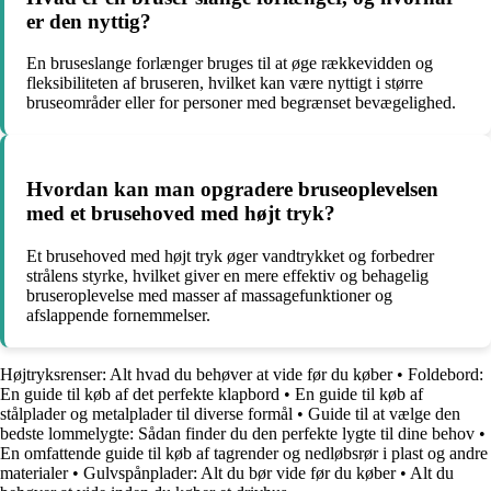
er den nyttig?
En bruseslange forlænger bruges til at øge rækkevidden og
fleksibiliteten af bruseren, hvilket kan være nyttigt i større
bruseområder eller for personer med begrænset bevægelighed.
Hvordan kan man opgradere bruseoplevelsen
med et brusehoved med højt tryk?
Et brusehoved med højt tryk øger vandtrykket og forbedrer
strålens styrke, hvilket giver en mere effektiv og behagelig
bruseroplevelse med masser af massagefunktioner og
afslappende fornemmelser.
Højtryksrenser: Alt hvad du behøver at vide før du køber
•
Foldebord:
En guide til køb af det perfekte klapbord
•
En guide til køb af
stålplader og metalplader til diverse formål
•
Guide til at vælge den
bedste lommelygte: Sådan finder du den perfekte lygte til dine behov
•
En omfattende guide til køb af tagrender og nedløbsrør i plast og andre
materialer
•
Gulvspånplader: Alt du bør vide før du køber
•
Alt du