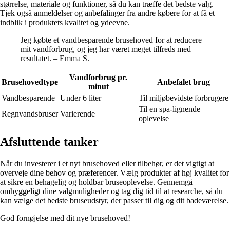
størrelse, materiale og funktioner, så du kan træffe det bedste valg.
Tjek også anmeldelser og anbefalinger fra andre købere for at få et
indblik i produktets kvalitet og ydeevne.
Jeg købte et vandbesparende brusehoved for at reducere
mit vandforbrug, og jeg har været meget tilfreds med
resultatet. – Emma S.
Vandforbrug pr.
Brusehovedtype
Anbefalet brug
minut
Vandbesparende
Under 6 liter
Til miljøbevidste forbrugere
Til en spa-lignende
Regnvandsbruser
Varierende
oplevelse
Afsluttende tanker
Når du investerer i et nyt brusehoved eller tilbehør, er det vigtigt at
overveje dine behov og præferencer. Vælg produkter af høj kvalitet for
at sikre en behagelig og holdbar bruseoplevelse. Gennemgå
omhyggeligt dine valgmuligheder og tag dig tid til at researche, så du
kan vælge det bedste bruseudstyr, der passer til dig og dit badeværelse.
God fornøjelse med dit nye brusehoved!