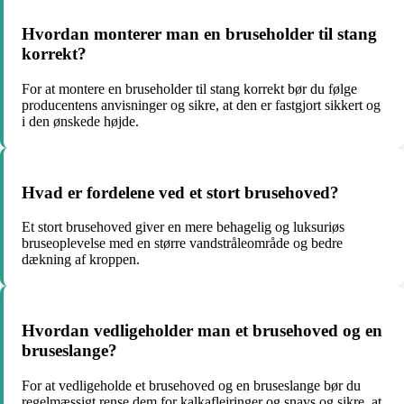
Hvordan monterer man en bruseholder til stang
korrekt?
For at montere en bruseholder til stang korrekt bør du følge
producentens anvisninger og sikre, at den er fastgjort sikkert og
i den ønskede højde.
Hvad er fordelene ved et stort brusehoved?
Et stort brusehoved giver en mere behagelig og luksuriøs
bruseoplevelse med en større vandstråleområde og bedre
dækning af kroppen.
Hvordan vedligeholder man et brusehoved og en
bruseslange?
For at vedligeholde et brusehoved og en bruseslange bør du
regelmæssigt rense dem for kalkaflejringer og snavs og sikre, at