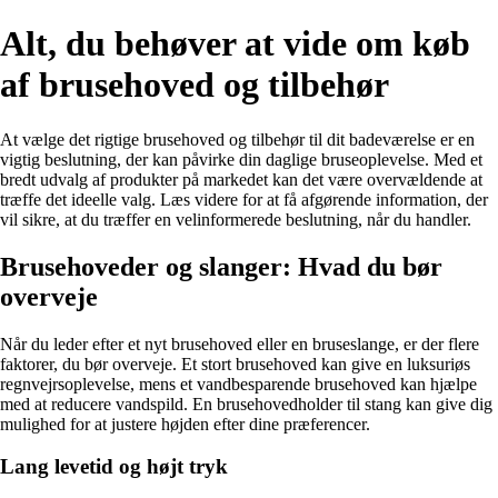
Alt, du behøver at vide om køb
af brusehoved og tilbehør
At vælge det rigtige brusehoved og tilbehør til dit badeværelse er en
vigtig beslutning, der kan påvirke din daglige bruseoplevelse. Med et
bredt udvalg af produkter på markedet kan det være overvældende at
træffe det ideelle valg. Læs videre for at få afgørende information, der
vil sikre, at du træffer en velinformerede beslutning, når du handler.
Brusehoveder og slanger: Hvad du bør
overveje
Når du leder efter et nyt brusehoved eller en bruseslange, er der flere
faktorer, du bør overveje. Et stort brusehoved kan give en luksuriøs
regnvejrsoplevelse, mens et vandbesparende brusehoved kan hjælpe
med at reducere vandspild. En brusehovedholder til stang kan give dig
mulighed for at justere højden efter dine præferencer.
Lang levetid og højt tryk