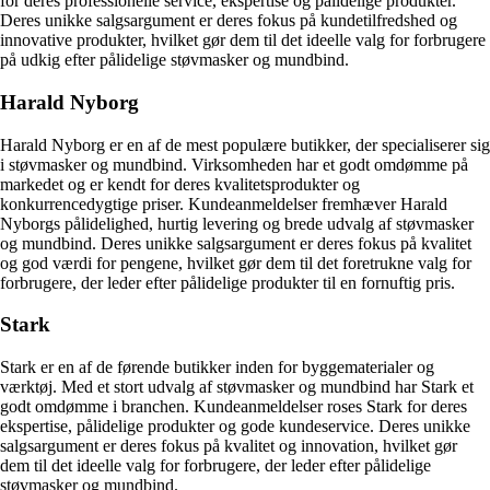
for deres professionelle service, ekspertise og pålidelige produkter.
Deres unikke salgsargument er deres fokus på kundetilfredshed og
innovative produkter, hvilket gør dem til det ideelle valg for forbrugere
på udkig efter pålidelige støvmasker og mundbind.
Harald Nyborg
Harald Nyborg er en af de mest populære butikker, der specialiserer sig
i støvmasker og mundbind. Virksomheden har et godt omdømme på
markedet og er kendt for deres kvalitetsprodukter og
konkurrencedygtige priser. Kundeanmeldelser fremhæver Harald
Nyborgs pålidelighed, hurtig levering og brede udvalg af støvmasker
og mundbind. Deres unikke salgsargument er deres fokus på kvalitet
og god værdi for pengene, hvilket gør dem til det foretrukne valg for
forbrugere, der leder efter pålidelige produkter til en fornuftig pris.
Stark
Stark er en af de førende butikker inden for byggematerialer og
værktøj. Med et stort udvalg af støvmasker og mundbind har Stark et
godt omdømme i branchen. Kundeanmeldelser roses Stark for deres
ekspertise, pålidelige produkter og gode kundeservice. Deres unikke
salgsargument er deres fokus på kvalitet og innovation, hvilket gør
dem til det ideelle valg for forbrugere, der leder efter pålidelige
støvmasker og mundbind.