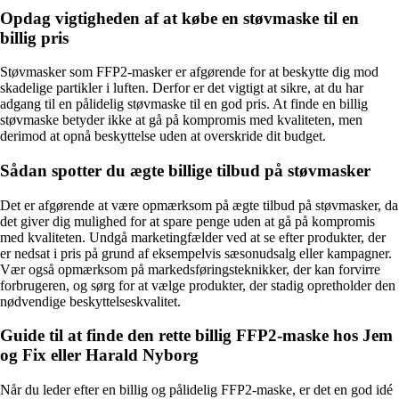
Opdag vigtigheden af at købe en støvmaske til en
billig pris
Støvmasker som FFP2-masker er afgørende for at beskytte dig mod
skadelige partikler i luften. Derfor er det vigtigt at sikre, at du har
adgang til en pålidelig støvmaske til en god pris. At finde en billig
støvmaske betyder ikke at gå på kompromis med kvaliteten, men
derimod at opnå beskyttelse uden at overskride dit budget.
Sådan spotter du ægte billige tilbud på støvmasker
Det er afgørende at være opmærksom på ægte tilbud på støvmasker, da
det giver dig mulighed for at spare penge uden at gå på kompromis
med kvaliteten. Undgå marketingfælder ved at se efter produkter, der
er nedsat i pris på grund af eksempelvis sæsonudsalg eller kampagner.
Vær også opmærksom på markedsføringsteknikker, der kan forvirre
forbrugeren, og sørg for at vælge produkter, der stadig opretholder den
nødvendige beskyttelseskvalitet.
Guide til at finde den rette billig FFP2-maske hos Jem
og Fix eller Harald Nyborg
Når du leder efter en billig og pålidelig FFP2-maske, er det en god idé