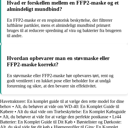
Hvad er forskellen mellem en FFP2-maske og et
almindeligt mundbind?
En FFP2-maske er en respiratorisk beskyttelse, der filtrerer
luftbårne partikler, mens et almindeligt mundbind primært
bruges til at reducere spredning af vira og bakterier fra brugeren
til andre.
Hvordan opbevarer man en støvmaske eller
FFP2-maske korrekt?
En støvmaske eller FFP2-maske bør opbevares tørt, rent og
godt ventileret i en lukket pose eller beholder for at undgå
forurening og sikre, at den bevarer sin effektivitet.
Havetraktorer: En komplet guide til at vælge den rette model for dine
behov
•
Alt, du behøver at vide om WD-40: En Komplet Guide til
Købere
•
Alt du skal vide om Træbeskyttelse: En Komplet Købsguide
•
Alt, du behøver at vide for at vælge den perfekte postkasse
•
Lr44
Batterier: En Komplet Guide til Dit Køb
•
Børstelister og Dørkoste:
Alt, du skal vide før dit køb
•
Hjørneprofiler til Gips: En Komplet