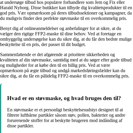
at undersøge tilbud hos populære forhandlere som Jem og Fix eller
Harald Nyborg. Disse butikker kan tilbyde dig kvalitetsprodukter til en
god pris. Vær opmærksom på deres tilbudssektioner og kampagner, da
du muligvis finder den perfekte støvmaske til en overkommelig pris.
Benyt dig af onlineanmeldelser og anbefalinger for at sikre, at du
vælger den rigtige FFP2-maske til dine behov. Ved at foretage en
omhyggelig undersøgelse kan du sikre dig, at du får den bedste mulige
beskyttelse til en pris, der passer til dit budget.
Sammenfattende er det afgørende at prioritere sikkerheden og
kvaliteten af din støvmaske, samtidig med at du søger efter gode tilbud
og muligheder for at købe den til en billig pris. Ved at være
opmærksom på ægte tilbud og undgå markedsføringsfælder kan du
sikre dig, at du får en pålidelig FFP2-maske til en overkommelig pris.
Hvad er en støvmaske, og hvad bruges den til?
En støvmaske er et personligt beskyttelsesudstyr designet til at
filtrere luftbårne partikler såsom støv, pollen, bakterier og andre
forurenende stoffer for at beskytte brugeren mod indånding af
disse partikler.