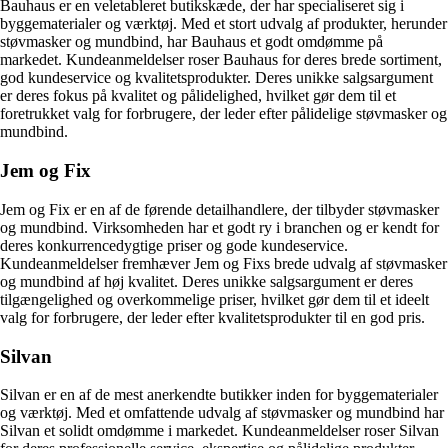
Bauhaus er en veletableret butikskæde, der har specialiseret sig i
byggematerialer og værktøj. Med et stort udvalg af produkter, herunder
støvmasker og mundbind, har Bauhaus et godt omdømme på
markedet. Kundeanmeldelser roser Bauhaus for deres brede sortiment,
god kundeservice og kvalitetsprodukter. Deres unikke salgsargument
er deres fokus på kvalitet og pålidelighed, hvilket gør dem til et
foretrukket valg for forbrugere, der leder efter pålidelige støvmasker og
mundbind.
Jem og Fix
Jem og Fix er en af de førende detailhandlere, der tilbyder støvmasker
og mundbind. Virksomheden har et godt ry i branchen og er kendt for
deres konkurrencedygtige priser og gode kundeservice.
Kundeanmeldelser fremhæver Jem og Fixs brede udvalg af støvmasker
og mundbind af høj kvalitet. Deres unikke salgsargument er deres
tilgængelighed og overkommelige priser, hvilket gør dem til et ideelt
valg for forbrugere, der leder efter kvalitetsprodukter til en god pris.
Silvan
Silvan er en af de mest anerkendte butikker inden for byggematerialer
og værktøj. Med et omfattende udvalg af støvmasker og mundbind har
Silvan et solidt omdømme i markedet. Kundeanmeldelser roser Silvan