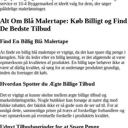
service er 10-4 Byggemarked et ideelt valg for dem, der søger
pålidelige malerløsninger.
Alt Om Blå Malertape: Køb Billigt og Find
De Bedste Tilbud
Find En Billig Blå Malertape
At finde en billig blå malertape er vigtigt, da det kan spare dig penge i
længden. Når du leder efter en billig løsning, er det afgørende at være
opmærksom på kvaliteten af produktet. En billig tape behøver ikke at
være af dårlig kvalitet, så sørg for at undersøge produktet grundigt,
inden du foretager dit køb.
Hvordan Spotter du Ægte Billige Tilbud
Det er vigtigt at kunne skelne mellem ægte billige tilbud og
markedsføringstriks. Nogle butikker kan forsøge at narre dig med
falske rabatter, der faktisk ikke er så gode som de ser ud til. For at
undgå dette, sammenlign priser på tværs af forskellige forhandlere og
vær opmærksom på eventuelle forskelle i produktets kvalitet.
Udnyt Tilbudsperioder for at Spare Penge