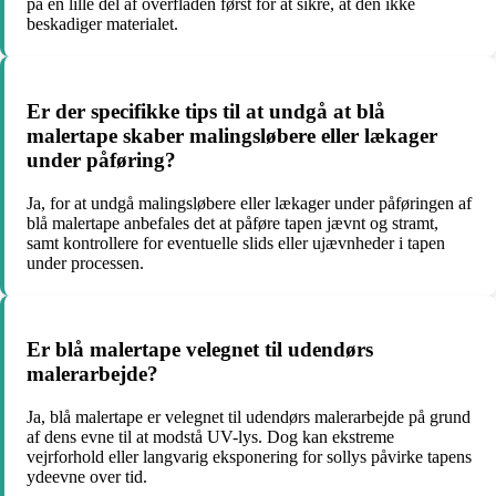
på en lille del af overfladen først for at sikre, at den ikke
beskadiger materialet.
Er der specifikke tips til at undgå at blå
malertape skaber malingsløbere eller lækager
under påføring?
Ja, for at undgå malingsløbere eller lækager under påføringen af
blå malertape anbefales det at påføre tapen jævnt og stramt,
samt kontrollere for eventuelle slids eller ujævnheder i tapen
under processen.
Er blå malertape velegnet til udendørs
malerarbejde?
Ja, blå malertape er velegnet til udendørs malerarbejde på grund
af dens evne til at modstå UV-lys. Dog kan ekstreme
vejrforhold eller langvarig eksponering for sollys påvirke tapens
ydeevne over tid.