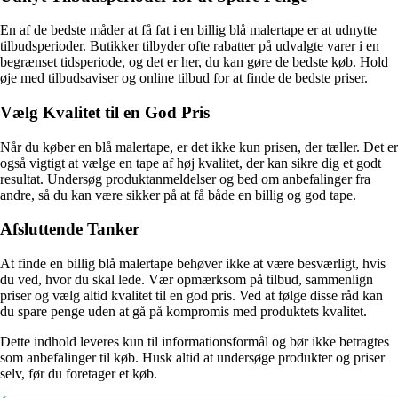
En af de bedste måder at få fat i en billig blå malertape er at udnytte
tilbudsperioder. Butikker tilbyder ofte rabatter på udvalgte varer i en
begrænset tidsperiode, og det er her, du kan gøre de bedste køb. Hold
øje med tilbudsaviser og online tilbud for at finde de bedste priser.
Vælg Kvalitet til en God Pris
Når du køber en blå malertape, er det ikke kun prisen, der tæller. Det er
også vigtigt at vælge en tape af høj kvalitet, der kan sikre dig et godt
resultat. Undersøg produktanmeldelser og bed om anbefalinger fra
andre, så du kan være sikker på at få både en billig og god tape.
Afsluttende Tanker
At finde en billig blå malertape behøver ikke at være besværligt, hvis
du ved, hvor du skal lede. Vær opmærksom på tilbud, sammenlign
priser og vælg altid kvalitet til en god pris. Ved at følge disse råd kan
du spare penge uden at gå på kompromis med produktets kvalitet.
Dette indhold leveres kun til informationsformål og bør ikke betragtes
som anbefalinger til køb. Husk altid at undersøge produkter og priser
selv, før du foretager et køb.