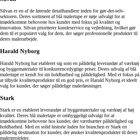
Silvan er en af de førende detailhandlere inden for gør-det-selv-
sektoren. Deres sortiment af blå malertape er nøje udvalgt for at
imødekomme behovene hos kunder med fokus på kvalitet og
innovation. Silvan prioriterer kundeservice og vejledning, hvilket gør
dem til et populært valg for dem, der søger professionelle produkter til
deres malerarbejde.
Harald Nyborg
Harald Nyborg har etableret sig som en pålidelig leverandør af værktøj
og byggematerialer til konkurrencedygtige priser. Deres udvalg af blå
malertape er kendt for sin holdbarhed og pålidelighed. Med et fokus på
at tilbyde kvalitetsprodukter til en god pris, er Harald Nyborg et ideelt
valg for kunder, der søger pålidelige malerløsninger.
Stark
Stark er en etableret leverandør af byggematerialer og værktøj af høj
kvalitet. Deres blå malertape er omhyggeligt udvalgt for at
imødekomme behovene hos kunder, der værdsætter pålidelighed og
holdbarhed. Med en solid historie inden for branchen er Stark en
pålidelig destination for kunder, der ønsker kvalitetsprodukter til deres
malerprojekter.