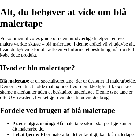
Alt, du behøver at vide om blå
malertape
Velkommen til vores guide om den uundværlige hjælper i enhver
malers værktøjskasse – blå malertape. I denne artikel vil vi uddybe alt,
hvad du bør vide for at træffe en velinformeret beslutning, når du skal
købe dette produkt.
Hvad er blå malertape?
Blå malertape
er en specialiseret tape, der er designet til malerarbejde.
Den er lavet til at holde maling ude, hvor den ikke hører til, og sikrer
skarpe malerkanter uden at beskadige underlaget. Denne type tape er
ofte UV-resistent, hvilket gør den ideel til udendørs brug.
Fordele ved brugen af blå malertape
Præcis afgrænsning:
Blå malertape sikrer skarpe, lige kanter i
dit malerarbejde.
Let at fjerne:
Efter malerarbejdet er færdigt, kan blå malertape