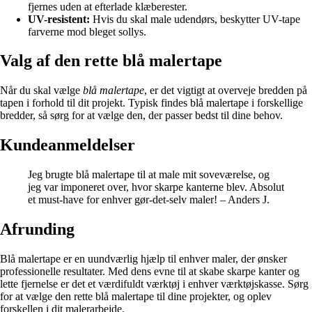
fjernes uden at efterlade klæberester.
UV-resistent:
Hvis du skal male udendørs, beskytter UV-tape
farverne mod bleget sollys.
Valg af den rette blå malertape
Når du skal vælge
blå malertape
, er det vigtigt at overveje bredden på
tapen i forhold til dit projekt. Typisk findes blå malertape i forskellige
bredder, så sørg for at vælge den, der passer bedst til dine behov.
Kundeanmeldelser
Jeg brugte blå malertape til at male mit soveværelse, og
jeg var imponeret over, hvor skarpe kanterne blev. Absolut
et must-have for enhver gør-det-selv maler! – Anders J.
Afrunding
Blå malertape er en uundværlig hjælp til enhver maler, der ønsker
professionelle resultater. Med dens evne til at skabe skarpe kanter og
lette fjernelse er det et værdifuldt værktøj i enhver værktøjskasse. Sørg
for at vælge den rette blå malertape til dine projekter, og oplev
forskellen i dit malerarbejde.