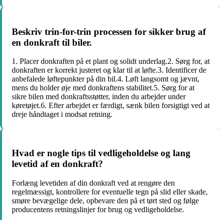
Beskriv trin-for-trin processen for sikker brug af
en donkraft til biler.
1. Placer donkraften på et plant og solidt underlag.2. Sørg for, at
donkraften er korrekt justeret og klar til at løfte.3. Identificer de
anbefalede løftepunkter på din bil.4. Løft langsomt og jævnt,
mens du holder øje med donkraftens stabilitet.5. Sørg for at
sikre bilen med donkraftsstøtter, inden du arbejder under
køretøjet.6. Efter arbejdet er færdigt, sænk bilen forsigtigt ved at
dreje håndtaget i modsat retning.
Hvad er nogle tips til vedligeholdelse og lang
levetid af en donkraft?
Forlæng levetiden af din donkraft ved at rengøre den
regelmæssigt, kontrollere for eventuelle tegn på slid eller skade,
smøre bevægelige dele, opbevare den på et tørt sted og følge
producentens retningslinjer for brug og vedligeholdelse.