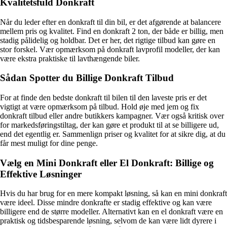
Kvalitetsfuld Donkraft
Når du leder efter en donkraft til din bil, er det afgørende at balancere
mellem pris og kvalitet. Find en donkraft 2 ton, der både er billig, men
stadig pålidelig og holdbar. Det er her, det rigtige tilbud kan gøre en
stor forskel. Vær opmærksom på donkraft lavprofil modeller, der kan
være ekstra praktiske til lavthængende biler.
Sådan Spotter du Billige Donkraft Tilbud
For at finde den bedste donkraft til bilen til den laveste pris er det
vigtigt at være opmærksom på tilbud. Hold øje med jem og fix
donkraft tilbud eller andre butikkers kampagner. Vær også kritisk over
for markedsføringstiltag, der kan gøre et produkt til at se billigere ud,
end det egentlig er. Sammenlign priser og kvalitet for at sikre dig, at du
får mest muligt for dine penge.
Vælg en Mini Donkraft eller El Donkraft: Billige og
Effektive Løsninger
Hvis du har brug for en mere kompakt løsning, så kan en mini donkraft
være ideel. Disse mindre donkrafte er stadig effektive og kan være
billigere end de større modeller. Alternativt kan en el donkraft være en
praktisk og tidsbesparende løsning, selvom de kan være lidt dyrere i