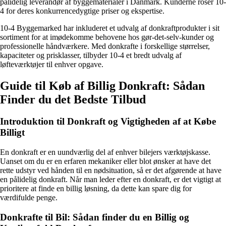
pålidelig leverandør af byggematerialer i Danmark. Kunderne roser 10-
4 for deres konkurrencedygtige priser og ekspertise.
10-4 Byggemarked har inkluderet et udvalg af donkraftprodukter i sit
sortiment for at imødekomme behovene hos gør-det-selv-kunder og
professionelle håndværkere. Med donkrafte i forskellige størrelser,
kapaciteter og prisklasser, tilbyder 10-4 et bredt udvalg af
løfteværktøjer til enhver opgave.
Guide til Køb af Billig Donkraft: Sådan
Finder du det Bedste Tilbud
Introduktion til Donkraft og Vigtigheden af at Købe
Billigt
En donkraft er en uundværlig del af enhver bilejers værktøjskasse.
Uanset om du er en erfaren mekaniker eller blot ønsker at have det
rette udstyr ved hånden til en nødsituation, så er det afgørende at have
en pålidelig donkraft. Når man leder efter en donkraft, er det vigtigt at
prioritere at finde en billig løsning, da dette kan spare dig for
værdifulde penge.
Donkrafte til Bil: Sådan finder du en Billig og