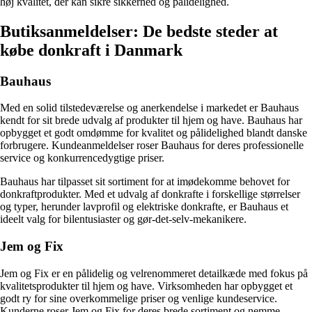
høj kvalitet, der kan sikre sikkerhed og pålidelighed.
Butiksanmeldelser: De bedste steder at
købe donkraft i Danmark
Bauhaus
Med en solid tilstedeværelse og anerkendelse i markedet er Bauhaus
kendt for sit brede udvalg af produkter til hjem og have. Bauhaus har
opbygget et godt omdømme for kvalitet og pålidelighed blandt danske
forbrugere. Kundeanmeldelser roser Bauhaus for deres professionelle
service og konkurrencedygtige priser.
Bauhaus har tilpasset sit sortiment for at imødekomme behovet for
donkraftprodukter. Med et udvalg af donkrafte i forskellige størrelser
og typer, herunder lavprofil og elektriske donkrafte, er Bauhaus et
ideelt valg for bilentusiaster og gør-det-selv-mekanikere.
Jem og Fix
Jem og Fix er en pålidelig og velrenommeret detailkæde med fokus på
kvalitetsprodukter til hjem og have. Virksomheden har opbygget et
godt ry for sine overkommelige priser og venlige kundeservice.
Kunderne roser Jem og Fix for deres brede sortiment og nemme