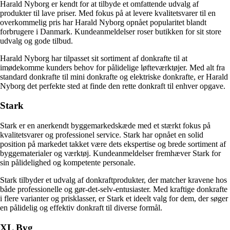
Harald Nyborg er kendt for at tilbyde et omfattende udvalg af
produkter til lave priser. Med fokus på at levere kvalitetsvarer til en
overkommelig pris har Harald Nyborg opnået popularitet blandt
forbrugere i Danmark. Kundeanmeldelser roser butikken for sit store
udvalg og gode tilbud.
Harald Nyborg har tilpasset sit sortiment af donkrafte til at
imødekomme kunders behov for pålidelige løfteværktøjer. Med alt fra
standard donkrafte til mini donkrafte og elektriske donkrafte, er Harald
Nyborg det perfekte sted at finde den rette donkraft til enhver opgave.
Stark
Stark er en anerkendt byggemarkedskæde med et stærkt fokus på
kvalitetsvarer og professionel service. Stark har opnået en solid
position på markedet takket være dets ekspertise og brede sortiment af
byggematerialer og værktøj. Kundeanmeldelser fremhæver Stark for
sin pålidelighed og kompetente personale.
Stark tilbyder et udvalg af donkraftprodukter, der matcher kravene hos
både professionelle og gør-det-selv-entusiaster. Med kraftige donkrafte
i flere varianter og prisklasser, er Stark et ideelt valg for dem, der søger
en pålidelig og effektiv donkraft til diverse formål.
XL Byg