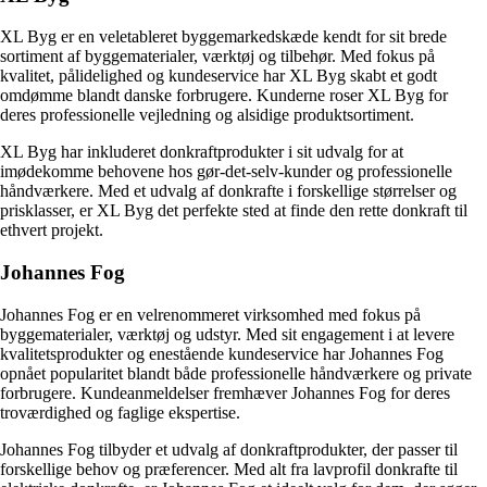
XL Byg er en veletableret byggemarkedskæde kendt for sit brede
sortiment af byggematerialer, værktøj og tilbehør. Med fokus på
kvalitet, pålidelighed og kundeservice har XL Byg skabt et godt
omdømme blandt danske forbrugere. Kunderne roser XL Byg for
deres professionelle vejledning og alsidige produktsortiment.
XL Byg har inkluderet donkraftprodukter i sit udvalg for at
imødekomme behovene hos gør-det-selv-kunder og professionelle
håndværkere. Med et udvalg af donkrafte i forskellige størrelser og
prisklasser, er XL Byg det perfekte sted at finde den rette donkraft til
ethvert projekt.
Johannes Fog
Johannes Fog er en velrenommeret virksomhed med fokus på
byggematerialer, værktøj og udstyr. Med sit engagement i at levere
kvalitetsprodukter og enestående kundeservice har Johannes Fog
opnået popularitet blandt både professionelle håndværkere og private
forbrugere. Kundeanmeldelser fremhæver Johannes Fog for deres
troværdighed og faglige ekspertise.
Johannes Fog tilbyder et udvalg af donkraftprodukter, der passer til
forskellige behov og præferencer. Med alt fra lavprofil donkrafte til