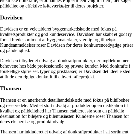
elektriske donkrafte, er Johannes Fog et ideelt valg for dem, der søger
pålidelige og effektive løfteværktøjer til deres projekter.
Davidsen
Davidsen er en veletableret byggemarkedskæde med fokus på
kvalitetsprodukter og god kundeservice. Davidsen har skabt et godt ry
for sit brede sortiment af byggematerialer, værktøj og tilbehør.
Kundeanmeldelser roser Davidsen for deres konkurrencedygtige priser
og pålidelighed.
Davidsen tilbyder et udvalg af donkraftprodukter, der imødekommer
behovene hos både professionelle og private kunder. Med donkrafte i
forskellige størrelser, typer og prisklasser, er Davidsen det ideelle sted
at finde den rigtige donkraft til ethvert løfteprojekt.
Thansen
Thansen er en anerkendt detailhandelskæde med fokus på biltilbehør
og reservedele. Med et stort udvalg af produkter og en dedikation til
kvalitet og pålidelighed har Thansen etableret sig som en pålidelig
destination for bilejere og bilentusiaster. Kunderne roser Thansen for
deres ekspertise og produktudvalg.
Thansen har inkluderet et udvalg af donkraftprodukter i sit sortiment