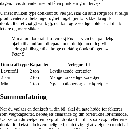
dagen, hvis du ender med at få en punktering undervejs.
Uanset hvilken type donkraft du vælger, skal du altid sørge for at følge
producentens anbefalinger og retningslinjer for sikker brug. En
donkraft er et vigtigt værktøj, der kan gøre vedligeholdelse af din bil
lettere og mere sikker.
Min 2 ton donkraft fra Jem og Fix har været en pålidelig
hjælp til at udføre bilreparationer derhjemme. Jeg vil
aldrig gå tilbage til at bruge en dårlig donkraft igen. –
Peter S.
Donkraft type
Kapacitet
Velegnet til
Lavprofil
2 ton
Lavtliggende køretøjer
2 ton
2 ton
Mange forskellige køretøjer
Mini
1 ton
Nødsituationer og lette køretøjer
Sammenfatning
Når du vælger en donkraft til din bil, skal du tage højde for faktorer
som vægtkapacitet, køretøjets clearance og din foretrukne løftemetode.
Uanset om du vælger en lavprofil donkraft til din sportsvogn eller en el
donkraft til ekstra bekvemmelighed, er det vigtigt at vælge en model af