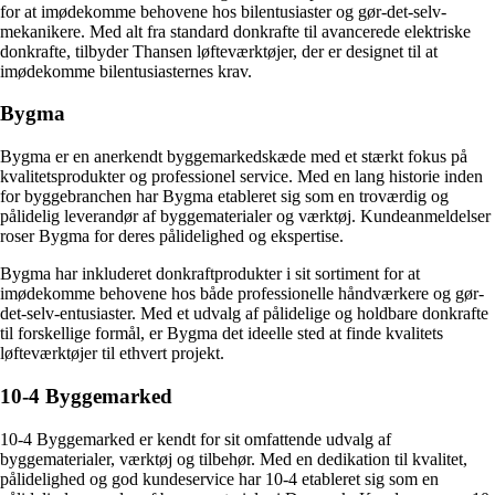
for at imødekomme behovene hos bilentusiaster og gør-det-selv-
mekanikere. Med alt fra standard donkrafte til avancerede elektriske
donkrafte, tilbyder Thansen løfteværktøjer, der er designet til at
imødekomme bilentusiasternes krav.
Bygma
Bygma er en anerkendt byggemarkedskæde med et stærkt fokus på
kvalitetsprodukter og professionel service. Med en lang historie inden
for byggebranchen har Bygma etableret sig som en troværdig og
pålidelig leverandør af byggematerialer og værktøj. Kundeanmeldelser
roser Bygma for deres pålidelighed og ekspertise.
Bygma har inkluderet donkraftprodukter i sit sortiment for at
imødekomme behovene hos både professionelle håndværkere og gør-
det-selv-entusiaster. Med et udvalg af pålidelige og holdbare donkrafte
til forskellige formål, er Bygma det ideelle sted at finde kvalitets
løfteværktøjer til ethvert projekt.
10-4 Byggemarked
10-4 Byggemarked er kendt for sit omfattende udvalg af
byggematerialer, værktøj og tilbehør. Med en dedikation til kvalitet,
pålidelighed og god kundeservice har 10-4 etableret sig som en