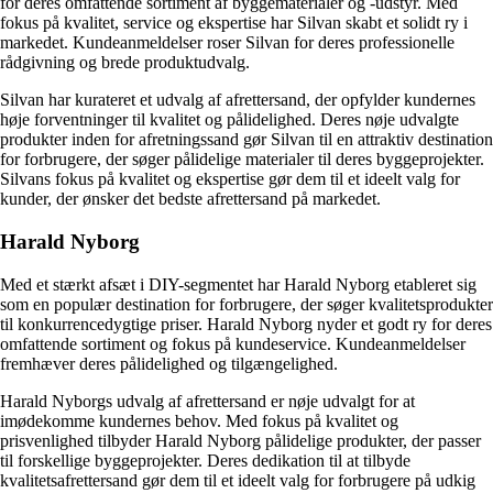
for deres omfattende sortiment af byggematerialer og -udstyr. Med
fokus på kvalitet, service og ekspertise har Silvan skabt et solidt ry i
markedet. Kundeanmeldelser roser Silvan for deres professionelle
rådgivning og brede produktudvalg.
Silvan har kurateret et udvalg af afrettersand, der opfylder kundernes
høje forventninger til kvalitet og pålidelighed. Deres nøje udvalgte
produkter inden for afretningssand gør Silvan til en attraktiv destination
for forbrugere, der søger pålidelige materialer til deres byggeprojekter.
Silvans fokus på kvalitet og ekspertise gør dem til et ideelt valg for
kunder, der ønsker det bedste afrettersand på markedet.
Harald Nyborg
Med et stærkt afsæt i DIY-segmentet har Harald Nyborg etableret sig
som en populær destination for forbrugere, der søger kvalitetsprodukter
til konkurrencedygtige priser. Harald Nyborg nyder et godt ry for deres
omfattende sortiment og fokus på kundeservice. Kundeanmeldelser
fremhæver deres pålidelighed og tilgængelighed.
Harald Nyborgs udvalg af afrettersand er nøje udvalgt for at
imødekomme kundernes behov. Med fokus på kvalitet og
prisvenlighed tilbyder Harald Nyborg pålidelige produkter, der passer
til forskellige byggeprojekter. Deres dedikation til at tilbyde
kvalitetsafrettersand gør dem til et ideelt valg for forbrugere på udkig