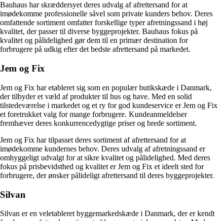
Bauhaus har skræddersyet deres udvalg af afrettersand for at
imødekomme professionelle såvel som private kunders behov. Deres
omfattende sortiment omfatter forskellige typer afretningssand i høj
kvalitet, der passer til diverse byggeprojekter. Bauhaus fokus på
kvalitet og pålidelighed gør dem til en primær destination for
forbrugere på udkig efter det bedste afrettersand på markedet.
Jem og Fix
Jem og Fix har etableret sig som en populær butikskæde i Danmark,
der tilbyder et væld af produkter til hus og have. Med en solid
tilstedeværelse i markedet og et ry for god kundeservice er Jem og Fix
et foretrukket valg for mange forbrugere. Kundeanmeldelser
fremhæver deres konkurrencedygtige priser og brede sortiment.
Jem og Fix har tilpasset deres sortiment af afrettersand for at
imødekomme kundernes behov. Deres udvalg af afretningssand er
omhyggeligt udvalgt for at sikre kvalitet og pålidelighed. Med deres
fokus på prisbevidsthed og kvalitet er Jem og Fix et ideelt sted for
forbrugere, der ønsker pålideligt afrettersand til deres byggeprojekter.
Silvan
Silvan er en veletableret byggemarkedskæde i Danmark, der er kendt