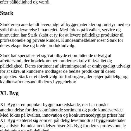
efter pålidelighed og værdi.
Stark
Stark er en anerkendt leverandør af byggematerialer og -udstyr med en
solid tilstedeværelse i markedet. Med fokus på kvalitet, service og
innovation har Stark skabt et ry for at levere pålidelige produkter til
professionelle og private kunder. Kundeanmeldelser roser Stark for
deres ekspertise og brede produktudvalg.
Stark har specialiseret sig i at tilbyde et omfattende udvalg af
afrettersand, der imødekommer kundernes krav til kvalitet og
pålidelighed. Deres sortiment af afretningssand er omhyggeligt udvalgt
for at sikre, at kunderne modtager de bedste produkter til deres
projekter. Stark er et ideelt valg for forbrugere, der søger pålideligt og
kvalitetsafrettersand til deres byggebehov.
XL Byg
XL Byg er en populær byggemarkedskæde, der har opnået
anerkendelse for deres omfattende sortiment og gode kundeservice.
Med fokus på kvalitet, innovation og konkurrencedygtige priser har
XL Byg etableret sig som en pålidelig leverandør af byggematerialer
og -udstyr. Kundeanmeldelser roser XL Byg for deres professionelle
rådgivning og pålidelighed.