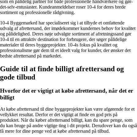
som en pålidelig partner for både professionelle håndværkere og gør-
det-selv-entusiaster. Kundeanmeldelser roser 10-4 for deres brede
sortiment og professionelle rådgivning.
10-4 Byggemarked har specialiseret sig i at tilbyde et omfattende
udvalg af afrettersand, der imødekommer kundernes behov for kvalitet
og pålidelighed. Deres nøje udvalgte sortiment af afretningssand gør
10-4 til en attraktiv destination for forbrugere, der søger pålidelige
materialer til deres byggeprojekter. 10-4s fokus på kvalitet og
professionalisme gør dem til et ideelt valg for kunder, der ønsker det
bedste afrettersand på markedet.
Guide til at finde billigt afrettersand og
gode tilbud
Hvorfor det er vigtigt at købe afrettersand, når det er
billigt
At købe afrettersand til dine byggeprojekter kan være afgørende for et
vellykket resultat. Derfor er det vigtigt at finde en god pris på
produktet. Når du køber afrettersand billigt, kan du spare penge, som
du kan bruge på andre vigtige ting i dit projekt. Derudover kan du også
få mere for dine penge ved at købe afrettersand på tilbud.