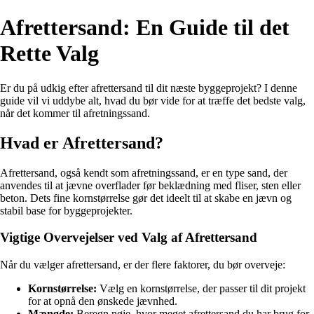
Afrettersand: En Guide til det
Rette Valg
Er du på udkig efter afrettersand til dit næste byggeprojekt? I denne
guide vil vi uddybe alt, hvad du bør vide for at træffe det bedste valg,
når det kommer til afretningssand.
Hvad er Afrettersand?
Afrettersand, også kendt som afretningssand, er en type sand, der
anvendes til at jævne overflader før beklædning med fliser, sten eller
beton. Dets fine kornstørrelse gør det ideelt til at skabe en jævn og
stabil base for byggeprojekter.
Vigtige Overvejelser ved Valg af Afrettersand
Når du vælger afrettersand, er der flere faktorer, du bør overveje:
Kornstørrelse:
Vælg en kornstørrelse, der passer til dit projekt
for at opnå den ønskede jævnhed.
Mængde:
Beregn nøje, hvor meget afrettersand du har brug for,