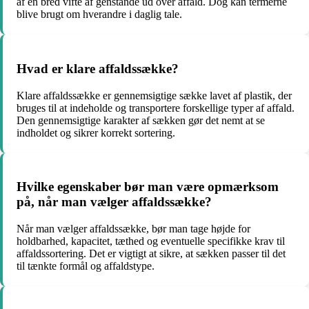
af en bred vifte af genstande ud over affald. Dog kan termerne
blive brugt om hverandre i daglig tale.
Hvad er klare affaldssække?
Klare affaldssække er gennemsigtige sække lavet af plastik, der
bruges til at indeholde og transportere forskellige typer af affald.
Den gennemsigtige karakter af sækken gør det nemt at se
indholdet og sikrer korrekt sortering.
Hvilke egenskaber bør man være opmærksom
på, når man vælger affaldssække?
Når man vælger affaldssække, bør man tage højde for
holdbarhed, kapacitet, tæthed og eventuelle specifikke krav til
affaldssortering. Det er vigtigt at sikre, at sækken passer til det
til tænkte formål og affaldstype.