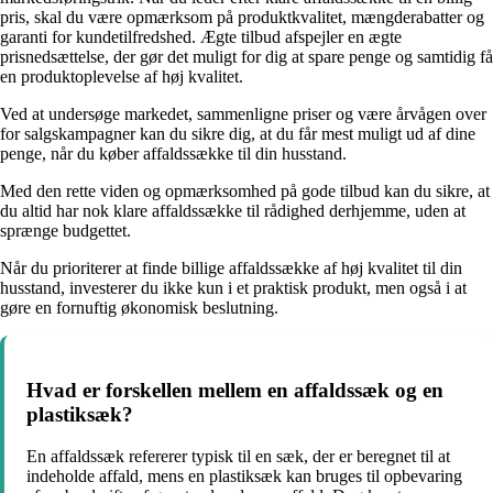
pris, skal du være opmærksom på produktkvalitet, mængderabatter og
garanti for kundetilfredshed. Ægte tilbud afspejler en ægte
prisnedsættelse, der gør det muligt for dig at spare penge og samtidig få
en produktoplevelse af høj kvalitet.
Ved at undersøge markedet, sammenligne priser og være årvågen over
for salgskampagner kan du sikre dig, at du får mest muligt ud af dine
penge, når du køber affaldssække til din husstand.
Med den rette viden og opmærksomhed på gode tilbud kan du sikre, at
du altid har nok klare affaldssække til rådighed derhjemme, uden at
sprænge budgettet.
Når du prioriterer at finde billige affaldssække af høj kvalitet til din
husstand, investerer du ikke kun i et praktisk produkt, men også i at
gøre en fornuftig økonomisk beslutning.
Hvad er forskellen mellem en affaldssæk og en
plastiksæk?
En affaldssæk refererer typisk til en sæk, der er beregnet til at
indeholde affald, mens en plastiksæk kan bruges til opbevaring