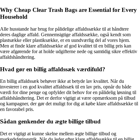
Why Cheap Clear Trash Bags are Essential for Every
Household
Alle husstande har brug for pålidelige affaldssække til at håndtere
deres daglige affald. Gennemsigtige affaldssække, også kendt som
plastsække eller plastiksække, er en uundværlig del af vores hjem.
Men at finde klare affaldssække af god kvalitet til en billig pris kan
være afgørende for at holde udgifterne nede og samtidig sikre effektiv
affaldshåndtering.
Hvad gør en billig affaldssæk værdifuld?
En billig affaldssæk behøver ikke at betyde lav kvalitet. Når du
investerer i en god kvalitet affaldssæk til en lav pris, opnår du både
værdi for dine penge og opfylder dit behov for en pålidelig løsning til
affaldshåndtering. Det er derfor vigtigt at være opmærksom på tilbud
og kampagner, der gør det muligt for dig at købe klare affaldssække til
en favorabel pris.
Sådan genkender du ægte billige tilbud
Det er vigtigt at kunne skelne mellem ægte billige tilbud og
markedsføringstrik. Når du leder efter klare affaldssække til en billig