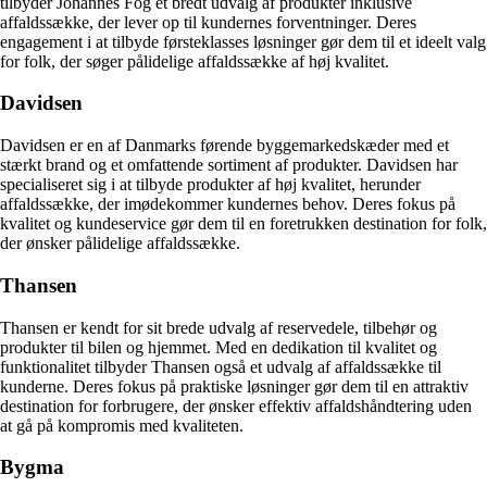
tilbyder Johannes Fog et bredt udvalg af produkter inklusive
affaldssække, der lever op til kundernes forventninger. Deres
engagement i at tilbyde førsteklasses løsninger gør dem til et ideelt valg
for folk, der søger pålidelige affaldssække af høj kvalitet.
Davidsen
Davidsen er en af Danmarks førende byggemarkedskæder med et
stærkt brand og et omfattende sortiment af produkter. Davidsen har
specialiseret sig i at tilbyde produkter af høj kvalitet, herunder
affaldssække, der imødekommer kundernes behov. Deres fokus på
kvalitet og kundeservice gør dem til en foretrukken destination for folk,
der ønsker pålidelige affaldssække.
Thansen
Thansen er kendt for sit brede udvalg af reservedele, tilbehør og
produkter til bilen og hjemmet. Med en dedikation til kvalitet og
funktionalitet tilbyder Thansen også et udvalg af affaldssække til
kunderne. Deres fokus på praktiske løsninger gør dem til en attraktiv
destination for forbrugere, der ønsker effektiv affaldshåndtering uden
at gå på kompromis med kvaliteten.
Bygma