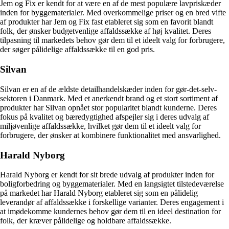
Jem og Fix er kendt for at være en af de mest populære lavpriskæder
inden for byggematerialer. Med overkommelige priser og en bred vifte
af produkter har Jem og Fix fast etableret sig som en favorit blandt
folk, der ønsker budgetvenlige affaldssække af høj kvalitet. Deres
tilpasning til markedets behov gør dem til et ideelt valg for forbrugere,
der søger pålidelige affaldssække til en god pris.
Silvan
Silvan er en af de ældste detailhandelskæder inden for gør-det-selv-
sektoren i Danmark. Med et anerkendt brand og et stort sortiment af
produkter har Silvan opnået stor popularitet blandt kunderne. Deres
fokus på kvalitet og bæredygtighed afspejler sig i deres udvalg af
miljøvenlige affaldssække, hvilket gør dem til et ideelt valg for
forbrugere, der ønsker at kombinere funktionalitet med ansvarlighed.
Harald Nyborg
Harald Nyborg er kendt for sit brede udvalg af produkter inden for
boligforbedring og byggematerialer. Med en langsigtet tilstedeværelse
på markedet har Harald Nyborg etableret sig som en pålidelig
leverandør af affaldssække i forskellige varianter. Deres engagement i
at imødekomme kundernes behov gør dem til en ideel destination for
folk, der kræver pålidelige og holdbare affaldssække.