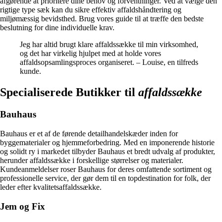
afgørende at prioritere dine behov og forventninger. Ved at vælge den
rigtige type sæk kan du sikre effektiv affaldshåndtering og
miljømæssig bevidsthed. Brug vores guide til at træffe den bedste
beslutning for dine individuelle krav.
Jeg har altid brugt klare affaldssække til min virksomhed,
og det har virkelig hjulpet med at holde vores
affaldsopsamlingsproces organiseret. – Louise, en tilfreds
kunde.
Specialiserede Butikker til
affaldssække
Bauhaus
Bauhaus er et af de førende detailhandelskæder inden for
byggematerialer og hjemmeforbedring. Med en imponerende historie
og solidt ry i markedet tilbyder Bauhaus et bredt udvalg af produkter,
herunder affaldssække i forskellige størrelser og materialer.
Kundeanmeldelser roser Bauhaus for deres omfattende sortiment og
professionelle service, der gør dem til en topdestination for folk, der
leder efter kvalitetsaffaldssække.
Jem og Fix